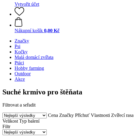
Vytvořit účet
Nákupní košík
0,00 Kč
Značky
Psi
Kočky
Malá domácí zvířata
Ptáci
Hobby farming
Outdoor
Akce
Suché krmivo pro štěňata
Filtrovat a seřadit
Cena
Značky
Příchuť
Vlastnosti
Zvířecí rasa
Velikost
Typ balení
Filtr