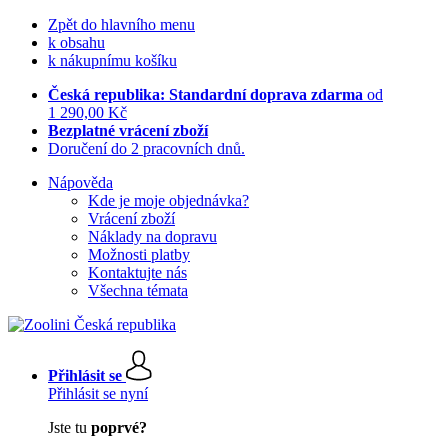
Zpět do hlavního menu
k obsahu
k nákupnímu košíku
Česká republika: Standardní doprava zdarma
od
1 290,00 Kč
Bezplatné vrácení zboží
Doručení do 2 pracovních dnů.
Nápověda
Kde je moje objednávka?
Vrácení zboží
Náklady na dopravu
Možnosti platby
Kontaktujte nás
Všechna témata
Přihlásit se
Přihlásit se nyní
Jste tu
poprvé?