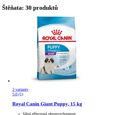
Štěňata: 30 produktů
2 varianty
5.0 (1)
Royal Canin
Giant Puppy, 15 kg
Silná přirozená obranyschopnost