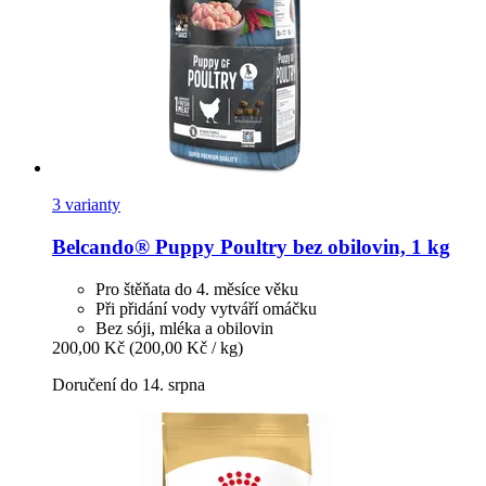
3 varianty
Belcando®
Puppy Poultry bez obilovin, 1 kg
Pro štěňata do 4. měsíce věku
Při přidání vody vytváří omáčku
Bez sóji, mléka a obilovin
200,00 Kč
(200,00 Kč / kg)
Doručení do 14. srpna