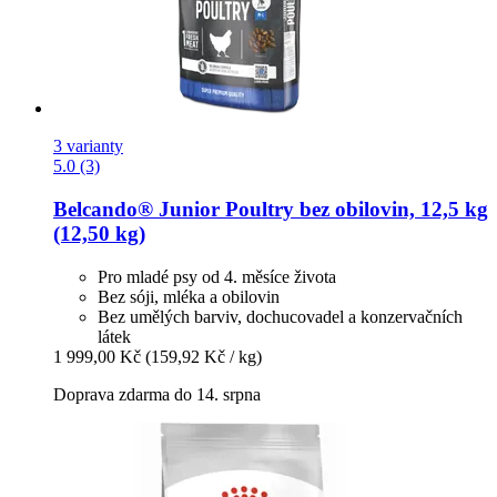
3 varianty
5.0 (3)
Belcando®
Junior Poultry bez obilovin, 12,5 kg
(12,50 kg)
Pro mladé psy od 4. měsíce života
Bez sóji, mléka a obilovin
Bez umělých barviv, dochucovadel a konzervačních
látek
1 999,00 Kč
(159,92 Kč / kg)
Doprava zdarma do 14. srpna