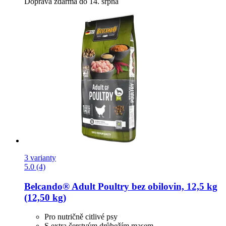
Doprava zdarma do 14. srpna
3 varianty
5.0 (4)
Belcando®
Adult Poultry bez obilovin, 12,5 kg
(12,50 kg)
Pro nutričně citlivé psy
S extra čerstvým drůbežím masem