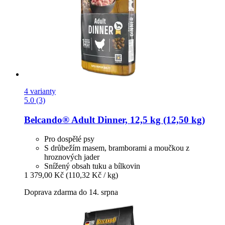
4 varianty
5.0 (3)
Belcando®
Adult Dinner, 12,5 kg (12,50 kg)
Pro dospělé psy
S drůbežím masem, bramborami a moučkou z
hroznových jader
Snížený obsah tuku a bílkovin
1 379,00 Kč
(110,32 Kč / kg)
Doprava zdarma do 14. srpna