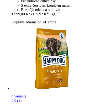
Pro nutričně citlivé psy
S extra čerstvým koňským masem
Bez sóji, mléka a obilovin
1 999,00 Kč
(159,92 Kč / kg)
Doprava zdarma do 14. srpna
4 varianty
5.0 (2)