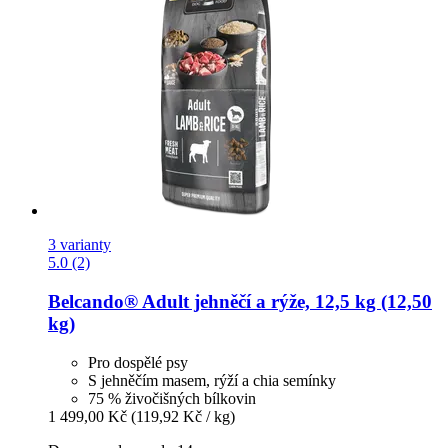
3 varianty
5.0 (2)
Belcando®
Adult jehněčí a rýže, 12,5 kg (12,50
kg)
Pro dospělé psy
S jehněčím masem, rýží a chia semínky
75 % živočišných bílkovin
1 499,00 Kč
(119,92 Kč / kg)