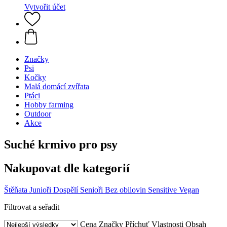
Vytvořit účet
Značky
Psi
Kočky
Malá domácí zvířata
Ptáci
Hobby farming
Outdoor
Akce
Suché krmivo pro psy
Nakupovat dle kategorií
Štěňata
Junioři
Dospělí
Senioři
Bez obilovin
Sensitive
Vegan
Filtrovat a seřadit
Cena
Značky
Příchuť
Vlastnosti
Obsah