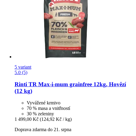
5 variant
5.0 (5)
Rinti
TR Max-​i-​mum grainfree 12kg, Hovězí
(12 kg)
Vyvážené krmivo
70 % masa a vnitřností
30 % zeleniny
1 499,00 Kč
(124,92 Kč / kg)
Doprava zdarma do 21. srpna