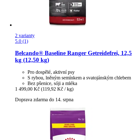
2 varianty
5.0 (1)
Belcando®
Baseline Ranger Getreidefrei, 12,5
kg (12,50 kg)
Pro dospělé, aktivní psy
S rybou, lněným semínkem a svatojánským chlebem
Bez pšenice, sóji a mléka
1 499,00 Kč
(119,92 Kč / kg)
Doprava zdarma do 14. srpna