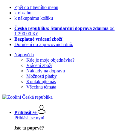
Zpět do hlavního menu
k obsahu
k nákupnímu košíku
Česká republika: Standardní doprava zdarma
od
1 290,00 Kč
Bezplatné vrácení zboží
Doručení do 2 pracovních dnů.
Nápověda
Kde je moje objednávka?
Vrácení zboží
Náklady na dopravu
Možnosti platby
Kontaktujte nás
Všechna témata
Přihlásit se
Přihlásit se nyní
Jste tu
poprvé?