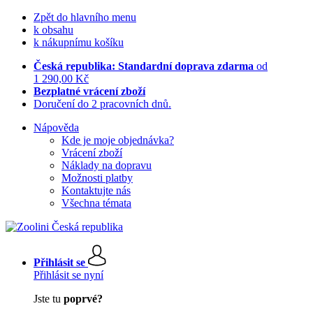
Zpět do hlavního menu
k obsahu
k nákupnímu košíku
Česká republika: Standardní doprava zdarma
od
1 290,00 Kč
Bezplatné vrácení zboží
Doručení do 2 pracovních dnů.
Nápověda
Kde je moje objednávka?
Vrácení zboží
Náklady na dopravu
Možnosti platby
Kontaktujte nás
Všechna témata
Přihlásit se
Přihlásit se nyní
Jste tu
poprvé?