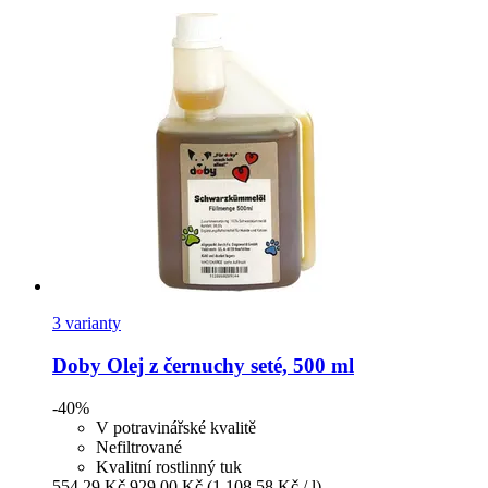
3 varianty
Doby
Olej z černuchy seté, 500 ml
-40%
V potravinářské kvalitě
Nefiltrované
Kvalitní rostlinný tuk
554,29 Kč
929,00 Kč
(1 108,58 Kč / l)