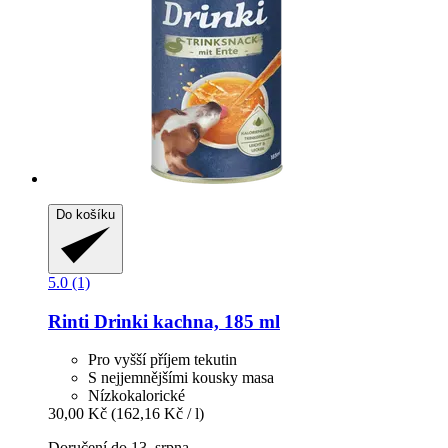
Do košíku
5.0 (1)
Rinti
Drinki kachna, 185 ml
Pro vyšší příjem tekutin
S nejjemnějšími kousky masa
Nízkokalorické
30,00 Kč
(162,16 Kč / l)
Doručení do 13. srpna