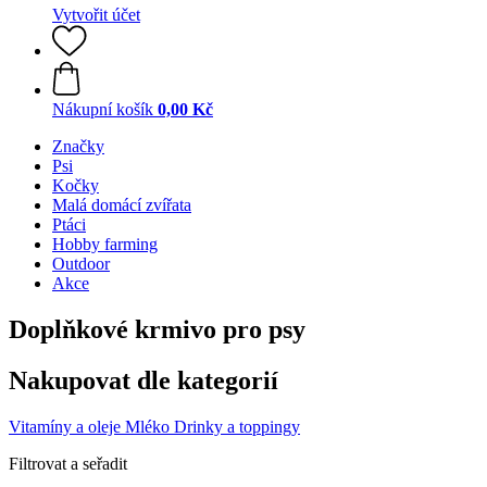
Vytvořit účet
Nákupní košík
0,00 Kč
Značky
Psi
Kočky
Malá domácí zvířata
Ptáci
Hobby farming
Outdoor
Akce
Doplňkové krmivo pro psy
Nakupovat dle kategorií
Vitamíny a oleje
Mléko
Drinky a toppingy
Filtrovat a seřadit