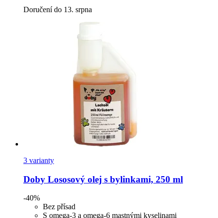
Doručení do 13. srpna
3 varianty
Doby
Lososový olej s bylinkami, 250 ml
-40%
Bez přísad
S omega-3 a omega-6 mastnými kyselinami