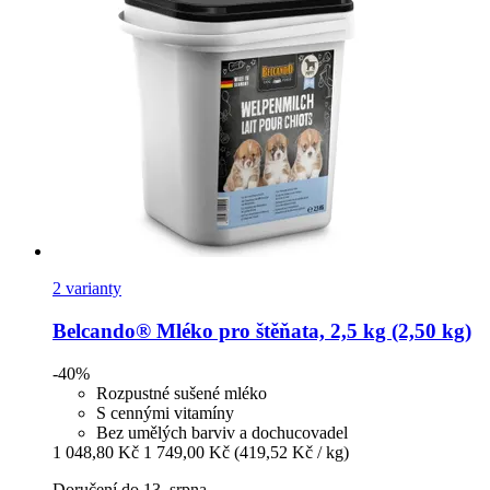
2 varianty
Belcando®
Mléko pro štěňata, 2,5 kg (2,50 kg)
-40%
Rozpustné sušené mléko
S cennými vitamíny
Bez umělých barviv a dochucovadel
1 048,80 Kč
1 749,00 Kč
(419,52 Kč / kg)
Doručení do 13. srpna