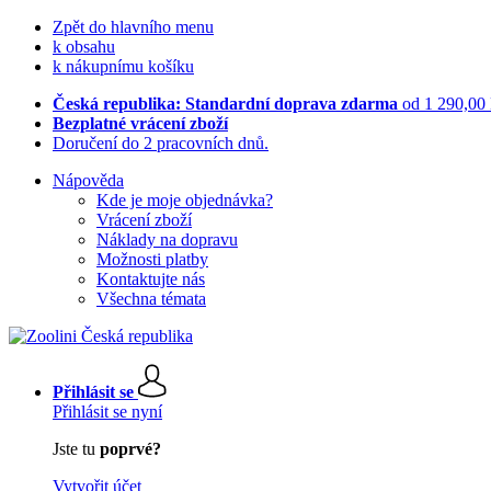
Zpět do hlavního menu
k obsahu
k nákupnímu košíku
Česká republika: Standardní doprava zdarma
od 1 290,00
Bezplatné vrácení zboží
Doručení do 2 pracovních dnů.
Nápověda
Kde je moje objednávka?
Vrácení zboží
Náklady na dopravu
Možnosti platby
Kontaktujte nás
Všechna témata
Přihlásit se
Přihlásit se nyní
Jste tu
poprvé?
Vytvořit účet