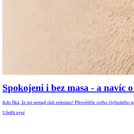
Spokojeni i bez masa - a navíc o
Kdo říká, že psi nemají rádi zeleninu? Přesvědčte svého čtyřnohého 
Ušetřit nyní