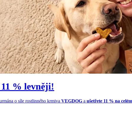
 11 % levněji!
gurmána o síle rostlinného krmiva
VEGDOG
a
ušetřete 11 % na celé