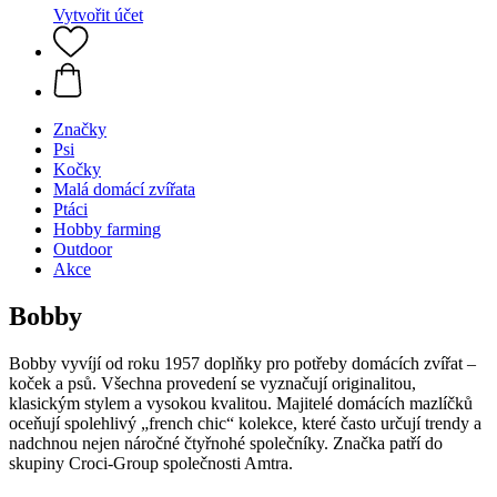
Vytvořit účet
Značky
Psi
Kočky
Malá domácí zvířata
Ptáci
Hobby farming
Outdoor
Akce
Bobby
Bobby vyvíjí od roku 1957 doplňky pro potřeby domácích zvířat –
koček a psů. Všechna provedení se vyznačují originalitou,
klasickým stylem a vysokou kvalitou. Majitelé domácích mazlíčků
oceňují spolehlivý „french chic“ kolekce, které často určují trendy a
nadchnou nejen náročné čtyřnohé společníky. Značka patří do
skupiny Croci-Group společnosti Amtra.