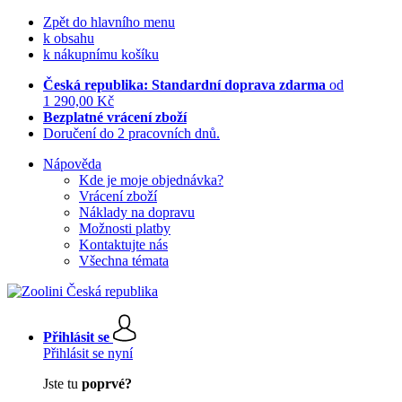
Zpět do hlavního menu
k obsahu
k nákupnímu košíku
Česká republika: Standardní doprava zdarma
od
1 290,00 Kč
Bezplatné vrácení zboží
Doručení do 2 pracovních dnů.
Nápověda
Kde je moje objednávka?
Vrácení zboží
Náklady na dopravu
Možnosti platby
Kontaktujte nás
Všechna témata
Přihlásit se
Přihlásit se nyní
Jste tu
poprvé?