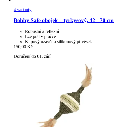
4 varianty
Bobby
Safe obojek – tyrkysový, 42 -​ 70 cm
Robustní a reflexní
Lze prát v pračce
Klipový uzávěr a silikonový přívěsek
150,00 Kč
Doručení do 01. září