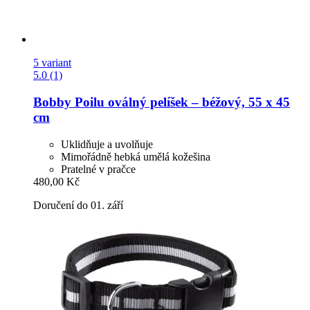
5 variant
5.0 (1)
Bobby
Poilu oválný pelíšek – béžový, 55 x 45
cm
Uklidňuje a uvolňuje
Mimořádně hebká umělá kožešina
Pratelné v pračce
480,00 Kč
Doručení do 01. září