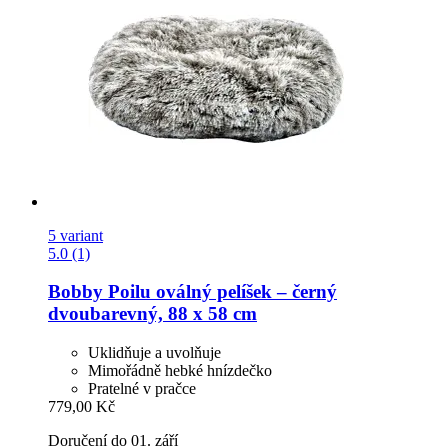
5 variant
5.0 (1)
Bobby
Poilu oválný pelíšek – černý
dvoubarevný, 88 x 58 cm
Uklidňuje a uvolňuje
Mimořádně hebké hnízdečko
Pratelné v pračce
779,00 Kč
Doručení do 01. září