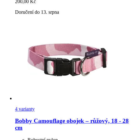
200,00 Kč
Doručení do 13. srpna
4 varianty
Bobby
Camouflage obojek – růžový, 18 -​ 28
cm
Robustní nylon