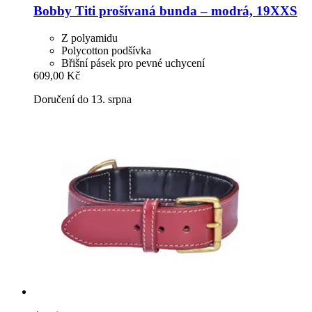
Bobby
Titi prošívaná bunda – modrá, 19XXS
Z polyamidu
Polycotton podšívka
Břišní pásek pro pevné uchycení
609,00 Kč
Doručení do 13. srpna