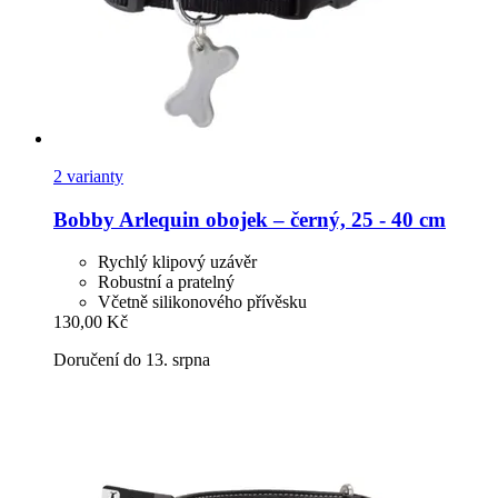
2 varianty
Bobby
Arlequin obojek – černý, 25 -​ 40 cm
Rychlý klipový uzávěr
Robustní a pratelný
Včetně silikonového přívěsku
130,00 Kč
Doručení do 13. srpna