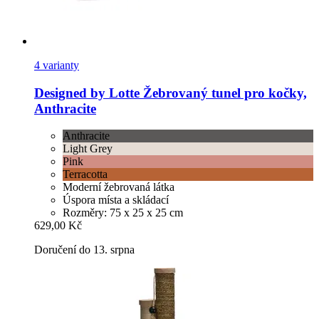
4 varianty
Designed by Lotte
Žebrovaný tunel pro kočky,
Anthracite
Anthracite
Light Grey
Pink
Terracotta
Moderní žebrovaná látka
Úspora místa a skládací
Rozměry: 75 x 25 x 25 cm
629,00 Kč
Doručení do 13. srpna