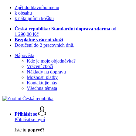
Zpět do hlavního menu
k obsahu
k nákupnímu košíku
Česká republika: Standardní doprava zdarma
od
1 290,00 Kč
Bezplatné vrácení zboží
Doručení do 2 pracovních dnů.
Nápověda
Kde je moje objednávka?
Vrácení zboží
Náklady na dopravu
Možnosti platby
Kontaktujte nás
Všechna témata
Přihlásit se
Přihlásit se nyní
Jste tu
poprvé?