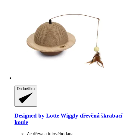
Do košíku
Designed by Lotte
Wiggly dřevěná škrabací
koule
Ze dřeva a jutového lana