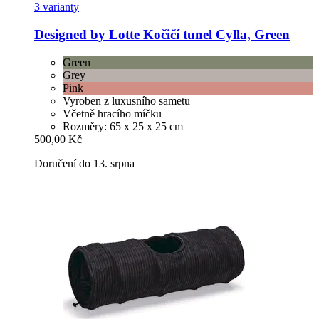
3 varianty
Designed by Lotte
Kočičí tunel Cylla, Green
Green
Grey
Pink
Vyroben z luxusního sametu
Včetně hracího míčku
Rozměry: 65 x 25 x 25 cm
500,00 Kč
Doručení do 13. srpna