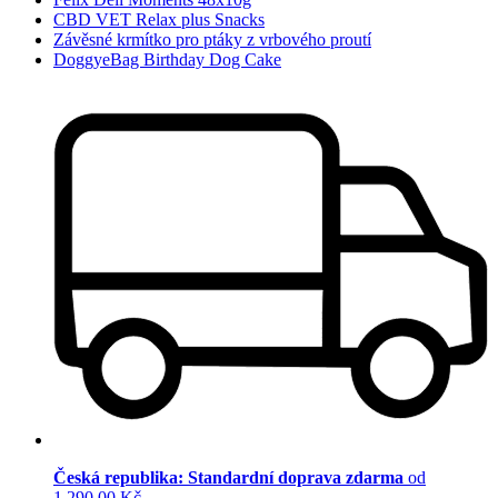
CBD VET Relax plus Snacks
Závěsné krmítko pro ptáky z vrbového proutí
DoggyeBag Birthday Dog Cake
Česká republika: Standardní doprava zdarma
od
1 290,00 Kč