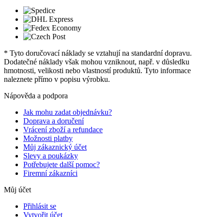
* Tyto doručovací náklady se vztahují na standardní dopravu.
Dodatečné náklady však mohou vzniknout, např. v důsledku
hmotnosti, velikosti nebo vlastností produktů. Tyto informace
naleznete přímo v popisu výrobku.
Nápověda a podpora
Jak mohu zadat objednávku?
Doprava a doručení
Vrácení zboží a refundace
Možnosti platby
Můj zákaznický účet
Slevy a poukázky
Potřebujete další pomoc?
Firemní zákazníci
Můj účet
Přihlásit se
Vytvořit účet