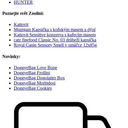
HUNTER
Poznejte svět Zoolini:
Kattovit
Mjamjam Kapsička s koňským masem a dýní
Kattovit Sensitive konzerva s kuřecím masem
catz finefood Classic No. 03 drůbeží kapsička
Royal Canin Sensory Smell v omáčce 12x85g
Novinky:
DoggyeBag Love Bone
DoggyeBag Frollini
DoggyeBag Dogolatier Box
DoggyeBag Morbidosi
DoggyeBag Cookies