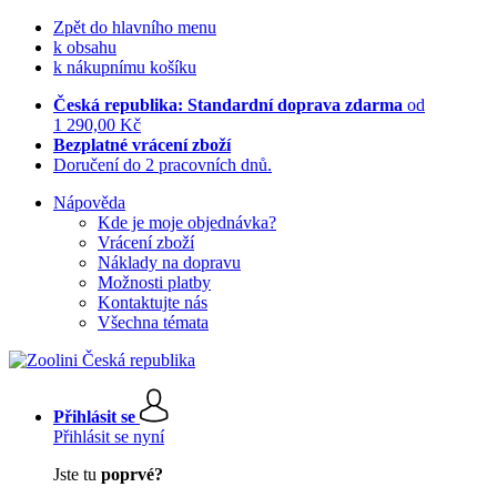
Zpět do hlavního menu
k obsahu
k nákupnímu košíku
Česká republika: Standardní doprava zdarma
od
1 290,00 Kč
Bezplatné vrácení zboží
Doručení do 2 pracovních dnů.
Nápověda
Kde je moje objednávka?
Vrácení zboží
Náklady na dopravu
Možnosti platby
Kontaktujte nás
Všechna témata
Přihlásit se
Přihlásit se nyní
Jste tu
poprvé?