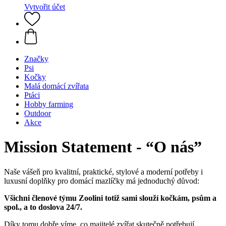
Vytvořit účet
Značky
Psi
Kočky
Malá domácí zvířata
Ptáci
Hobby farming
Outdoor
Akce
Mission Statement - “O nás”
Naše vášeň pro kvalitní, praktické, stylové a moderní potřeby i
luxusní doplňky pro domácí mazlíčky má jednoduchý důvod:
Všichni členové týmu Zoolini totiž sami slouží kočkám, psům a
spol., a to doslova 24/7.
Díky tomu dobře víme, co majitelé zvířat skutečně potřebují.