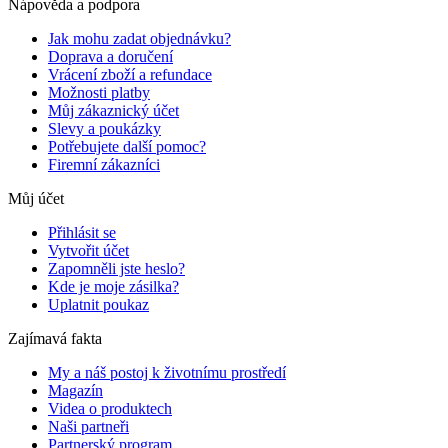
Nápověda a podpora
Jak mohu zadat objednávku?
Doprava a doručení
Vrácení zboží a refundace
Možnosti platby
Můj zákaznický účet
Slevy a poukázky
Potřebujete další pomoc?
Firemní zákazníci
Můj účet
Přihlásit se
Vytvořit účet
Zapomněli jste heslo?
Kde je moje zásilka?
Uplatnit poukaz
Zajímavá fakta
My a náš postoj k životnímu prostředí
Magazín
Videa o produktech
Naši partneři
Partnerský program