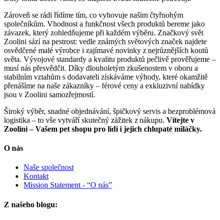
Zároveň se rádi řídíme tím, co vyhovuje našim čtyřnohým
společníkům. Vhodnost a funkčnost všech produktů bereme jako
závazek, který zohledňujeme při každém výběru. Značkový svět
Zoolini sází na pestrost: vedle známých světových značek najdete
osvědčené malé výrobce i zajímavé novinky z nejrůznějších koutů
světa. Vývojové standardy a kvalitu produktů pečlivě prověřujeme –
musí nás přesvědčit. Díky dlouholetým zkušenostem v oboru a
stabilním vztahům s dodavateli získáváme výhody, které okamžitě
přenášíme na naše zákazníky – férové ceny a exkluzivní nabídky
jsou v Zoolini samozřejmostí.
Široký výběr, snadné objednávání, špičkový servis a bezproblémová
logistika – to vše vytváří skutečný zážitek z nákupu.
Vítejte v
Zoolini – Vašem pet shopu pro lidi i jejich chlupaté miláčky.
O nás
Naše společnost
Kontakt
Mission Statement - “O nás”
Z našeho blogu: