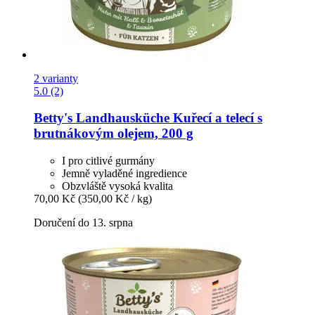
2 varianty
5.0 (2)
Betty's Landhausküche
Kuřecí a telecí s
brutnákovým olejem, 200 g
I pro citlivé gurmány
Jemně vyladěné ingredience
Obzvláště vysoká kvalita
70,00 Kč
(350,00 Kč / kg)
Doručení do 13. srpna