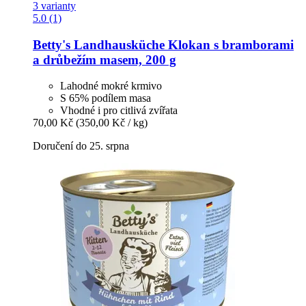
3 varianty
5.0 (1)
Betty's Landhausküche
Klokan s bramborami
a drůbežím masem, 200 g
Lahodné mokré krmivo
S 65% podílem masa
Vhodné i pro citlivá zvířata
70,00 Kč
(350,00 Kč / kg)
Doručení do 25. srpna