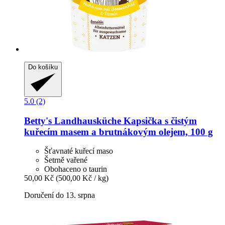
Do košíku
5.0 (2)
Betty's Landhausküche
Kapsička s čistým
kuřecím masem a brutnákovým olejem, 100 g
Šťavnaté kuřecí maso
Šetrně vařené
Obohaceno o taurin
50,00 Kč
(500,00 Kč / kg)
Doručení do 13. srpna