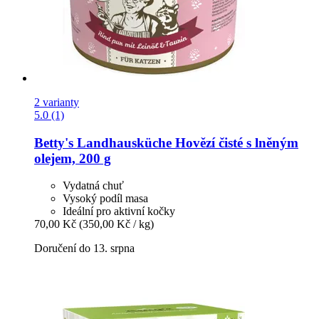
2 varianty
5.0 (1)
Betty's Landhausküche
Hovězí čisté s lněným
olejem, 200 g
Vydatná chuť
Vysoký podíl masa
Ideální pro aktivní kočky
70,00 Kč
(350,00 Kč / kg)
Doručení do 13. srpna