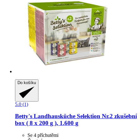
Do košíku
5.0 (1)
Betty's Landhausküche
Selektion Nr.2 zkušební
box ( 8 x 200 g ), 1.600 g
Se 4 příchutěmi