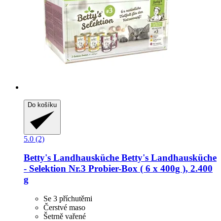
Do košíku
5.0 (2)
Betty's Landhausküche
Betty's Landhausküche
-​ Selektion Nr.3 Probier-​Box ( 6 x 400g ), 2.400
g
Se 3 příchutěmi
Čerstvé maso
Šetrně vařené