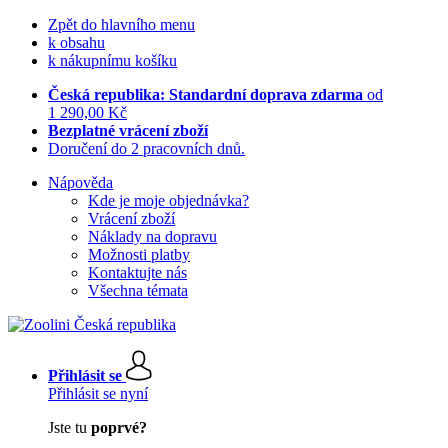
Zpět do hlavního menu
k obsahu
k nákupnímu košíku
Česká republika: Standardní doprava zdarma
od
1 290,00 Kč
Bezplatné vrácení zboží
Doručení do 2 pracovních dnů.
Nápověda
Kde je moje objednávka?
Vrácení zboží
Náklady na dopravu
Možnosti platby
Kontaktujte nás
Všechna témata
Přihlásit se
Přihlásit se nyní
Jste tu
poprvé?