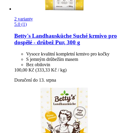
2 varianty
5.0 (1)
Betty's Landhausküche
Suché krmivo pro
dospělé -​ drůbež Pur, 300 g
Vysoce kvalitní kompletní krmivo pro kočky
S jemným drůbežím masem
Bez obilovin
100,00 Kč
(333,33 Kč / kg)
Doručení do 13. srpna