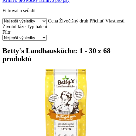
Krmivo pro kočky
Krmivo pro psy
Filtrovat a seřadit
Cena
Živočišný druh
Příchuť
Vlastnosti
Životní fáze
Typ balení
Filtr
Betty's Landhausküche: 1 - 30 z 68
produktů