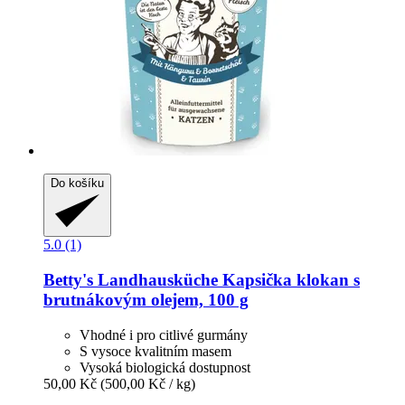
Do košíku
5.0 (1)
Betty's Landhausküche
Kapsička klokan s
brutnákovým olejem, 100 g
Vhodné i pro citlivé gurmány
S vysoce kvalitním masem
Vysoká biologická dostupnost
50,00 Kč
(500,00 Kč / kg)