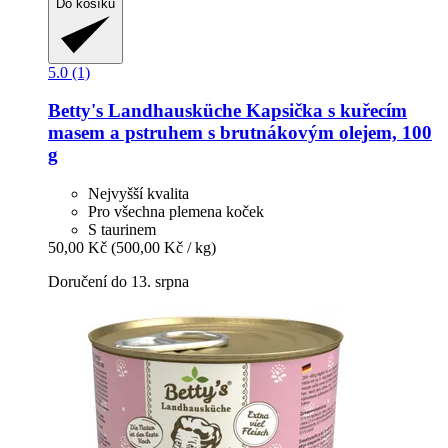
Do košíku
5.0 (1)
Betty's Landhausküche
Kapsička s kuřecím
masem a pstruhem s brutnákovým olejem, 100
g
Nejvyšší kvalita
Pro všechna plemena koček
S taurinem
50,00 Kč
(500,00 Kč / kg)
Doručení do 13. srpna