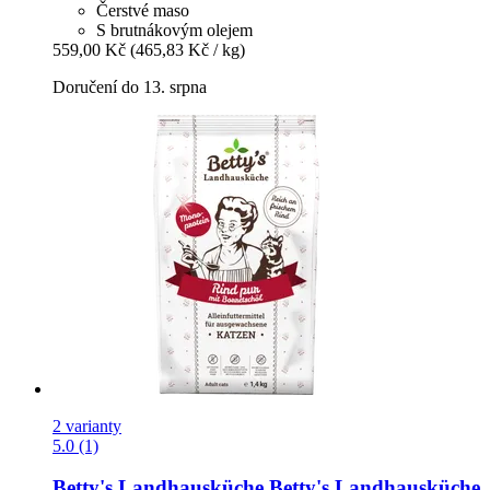
Čerstvé maso
S brutnákovým olejem
559,00 Kč
(465,83 Kč / kg)
Doručení do 13. srpna
2 varianty
5.0 (1)
Betty's Landhausküche
Betty's Landhausküche