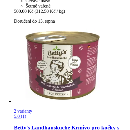
Čerstvé maso
Šetrně vařené
500,00 Kč
(312,50 Kč / kg)
Doručení do 13. srpna
2 varianty
5.0 (1)
Betty's Landhausküche
Krmivo pro kočky s