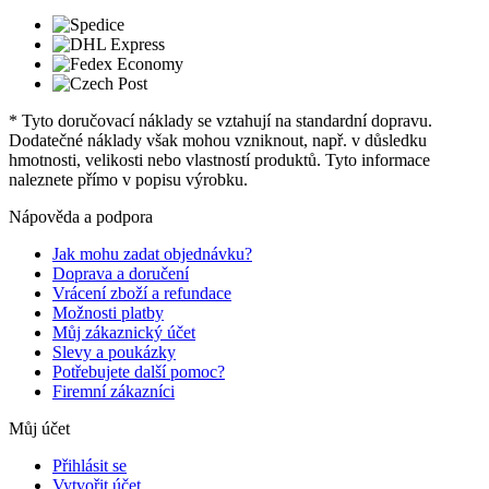
* Tyto doručovací náklady se vztahují na standardní dopravu.
Dodatečné náklady však mohou vzniknout, např. v důsledku
hmotnosti, velikosti nebo vlastností produktů. Tyto informace
naleznete přímo v popisu výrobku.
Nápověda a podpora
Jak mohu zadat objednávku?
Doprava a doručení
Vrácení zboží a refundace
Možnosti platby
Můj zákaznický účet
Slevy a poukázky
Potřebujete další pomoc?
Firemní zákazníci
Můj účet
Přihlásit se
Vytvořit účet