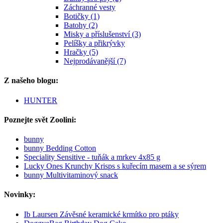
Záchranné vesty
Botičky (1)
Batohy (2)
Misky a příslušenství (3)
Pelíšky a přikrývky
Hračky (5)
Nejprodávanější (7)
Z našeho blogu:
HUNTER
Poznejte svět Zoolini:
bunny
bunny Bedding Cotton
Speciality Sensitive - tuňák a mrkev 4x85 g
Lucky Ones Krunchy Krisps s kuřecím masem a se sýrem
bunny Multivitaminový snack
Novinky:
Ib Laursen Závěsné keramické krmítko pro ptáky