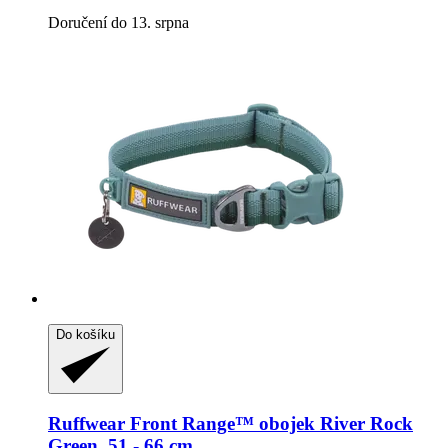
Doručení do 13. srpna
Do košíku
Ruffwear
Front Range™ obojek River Rock
Green, 51 -​ 66 cm