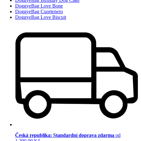
DoggyeBag Birthday Dog Cake
DoggyeBag Love Bone
DoggyeBag Cuortenero
DoggyeBag Love Biscuit
Česká republika: Standardní doprava zdarma
od
1 290,00 Kč