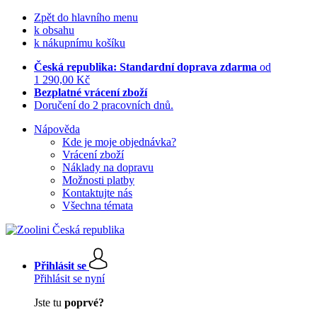
Zpět do hlavního menu
k obsahu
k nákupnímu košíku
Česká republika: Standardní doprava zdarma
od
1 290,00 Kč
Bezplatné vrácení zboží
Doručení do 2 pracovních dnů.
Nápověda
Kde je moje objednávka?
Vrácení zboží
Náklady na dopravu
Možnosti platby
Kontaktujte nás
Všechna témata
Přihlásit se
Přihlásit se nyní
Jste tu
poprvé?