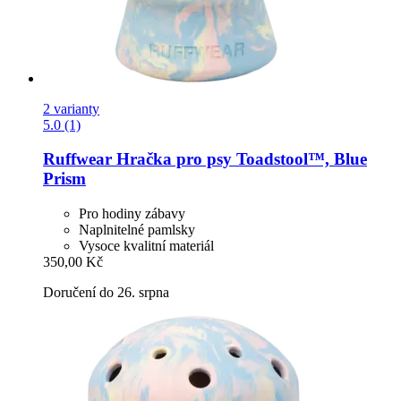
2 varianty
5.0 (1)
Ruffwear
Hračka pro psy Toadstool™, Blue
Prism
Pro hodiny zábavy
Naplnitelné pamlsky
Vysoce kvalitní materiál
350,00 Kč
Doručení do 26. srpna