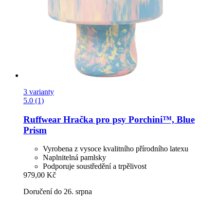
3 varianty
5.0 (1)
Ruffwear
Hračka pro psy Porchini™, Blue
Prism
Vyrobena z vysoce kvalitního přírodního latexu
Naplnitelná pamlsky
Podporuje soustředění a trpělivost
979,00 Kč
Doručení do 26. srpna