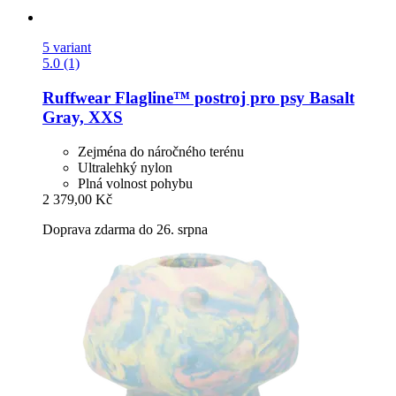
5 variant
5.0 (1)
Ruffwear
Flagline™ postroj pro psy Basalt
Gray, XXS
Zejména do náročného terénu
Ultralehký nylon
Plná volnost pohybu
2 379,00 Kč
Doprava zdarma do 26. srpna