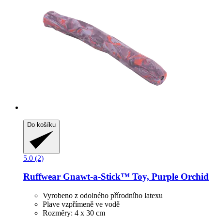
Do košíku
5.0 (2)
Ruffwear
Gnawt-​a-​Stick™ Toy, Purple Orchid
Vyrobeno z odolného přírodního latexu
Plave vzpřímeně ve vodě
Rozměry: 4 x 30 cm