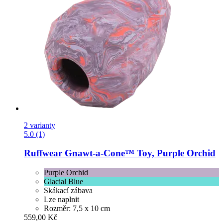
2 varianty
5.0 (1)
Ruffwear
Gnawt-​a-​Cone™ Toy, Purple Orchid
Purple Orchid
Glacial Blue
Skákací zábava
Lze naplnit
Rozměr: 7,5 x 10 cm
559,00 Kč