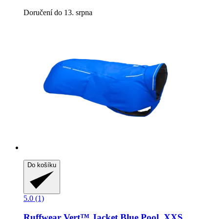
Doručení do 13. srpna
Do košíku
5.0 (1)
Ruffwear
Vert™ Jacket Blue Pool, XXS