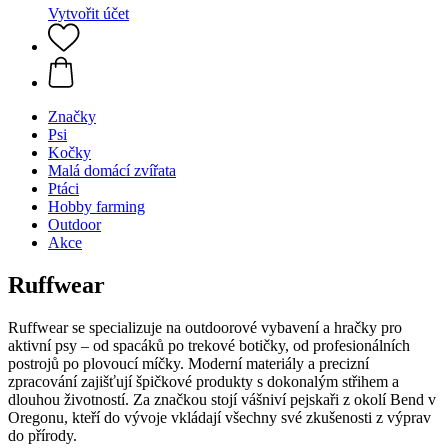
Vytvořit účet
Značky
Psi
Kočky
Malá domácí zvířata
Ptáci
Hobby farming
Outdoor
Akce
Ruffwear
Ruffwear se specializuje na outdoorové vybavení a hračky pro
aktivní psy – od spacáků po trekové botičky, od profesionálních
postrojů po plovoucí míčky. Moderní materiály a precizní
zpracování zajišťují špičkové produkty s dokonalým střihem a
dlouhou životností. Za značkou stojí vášniví pejskaři z okolí Bend v
Oregonu, kteří do vývoje vkládají všechny své zkušenosti z výprav
do přírody.