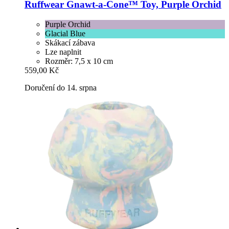
Ruffwear
Gnawt-​a-​Cone™ Toy, Purple Orchid
Purple Orchid
Glacial Blue
Skákací zábava
Lze naplnit
Rozměr: 7,5 x 10 cm
559,00 Kč
Doručení do 14. srpna