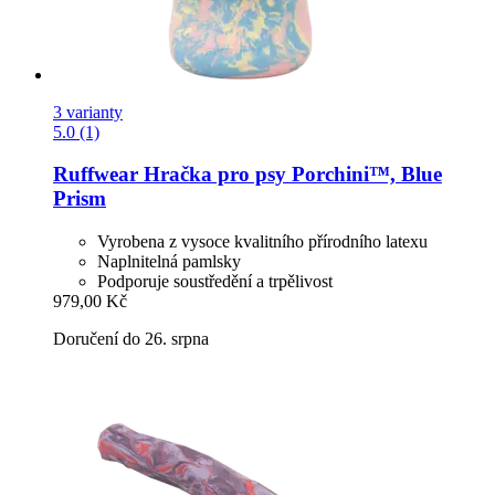
3 varianty
5.0 (1)
Ruffwear
Hračka pro psy Porchini™, Blue
Prism
Vyrobena z vysoce kvalitního přírodního latexu
Naplnitelná pamlsky
Podporuje soustředění a trpělivost
979,00 Kč
Doručení do 26. srpna