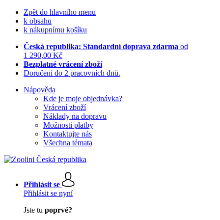
Zpět do hlavního menu
k obsahu
k nákupnímu košíku
Česká republika: Standardní doprava zdarma
od
1 290,00 Kč
Bezplatné vrácení zboží
Doručení do 2 pracovních dnů.
Nápověda
Kde je moje objednávka?
Vrácení zboží
Náklady na dopravu
Možnosti platby
Kontaktujte nás
Všechna témata
Přihlásit se
Přihlásit se nyní
Jste tu
poprvé?