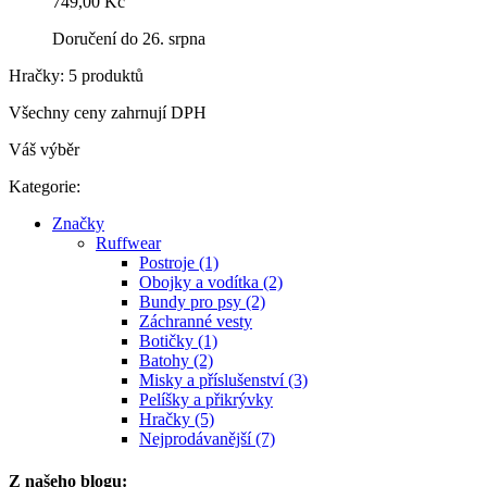
749,00 Kč
Doručení do 26. srpna
Hračky: 5 produktů
Všechny ceny zahrnují DPH
Váš výběr
Kategorie:
Značky
Ruffwear
Postroje (1)
Obojky a vodítka (2)
Bundy pro psy (2)
Záchranné vesty
Botičky (1)
Batohy (2)
Misky a příslušenství (3)
Pelíšky a přikrývky
Hračky (5)
Nejprodávanější (7)
Z našeho blogu: