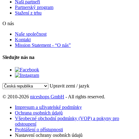
Naši partneři
Partnerský program
Stažení z trhu
O nás
Naše společnost
Kontakt
Mission Statement - “O nás”
Sledujte nás na
Upravit zemi / jazyk
© 2010-2026
niceshops GmbH
- All rights reserved.
Impresum a uživatelské podmínky
Ochrana osobních údajů
Všeobecné obchodní podmínky (VOP) a pokyny pro
odstoupení
Prohlášení o přístupnosti
Nastavení ochrany osobních údajů