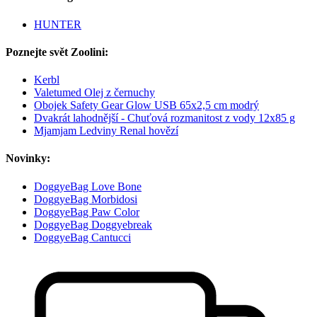
HUNTER
Poznejte svět Zoolini:
Kerbl
Valetumed Olej z černuchy
Obojek Safety Gear Glow USB 65x2,5 cm modrý
Dvakrát lahodnější - Chuťová rozmanitost z vody 12x85 g
Mjamjam Ledviny Renal hovězí
Novinky:
DoggyeBag Love Bone
DoggyeBag Morbidosi
DoggyeBag Paw Color
DoggyeBag Doggyebreak
DoggyeBag Cantucci