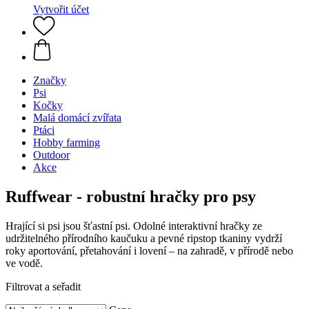
Vytvořit účet
Značky
Psi
Kočky
Malá domácí zvířata
Ptáci
Hobby farming
Outdoor
Akce
Ruffwear - robustní hračky pro psy
Hrající si psi jsou šťastní psi. Odolné interaktivní hračky ze
udržitelného přírodního kaučuku a pevné ripstop tkaniny vydrží
roky aportování, přetahování i lovení – na zahradě, v přírodě nebo
ve vodě.
Filtrovat a seřadit