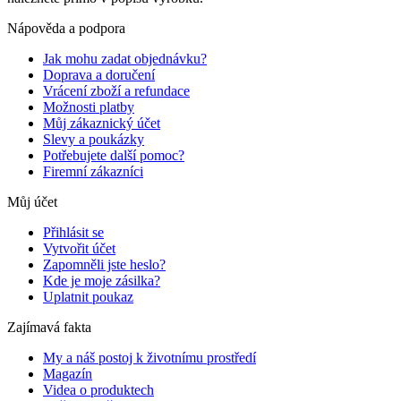
Nápověda a podpora
Jak mohu zadat objednávku?
Doprava a doručení
Vrácení zboží a refundace
Možnosti platby
Můj zákaznický účet
Slevy a poukázky
Potřebujete další pomoc?
Firemní zákazníci
Můj účet
Přihlásit se
Vytvořit účet
Zapomněli jste heslo?
Kde je moje zásilka?
Uplatnit poukaz
Zajímavá fakta
My a náš postoj k životnímu prostředí
Magazín
Videa o produktech