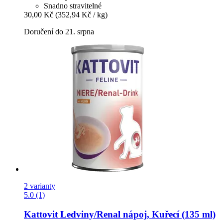
Snadno stravitelné
30,00 Kč
(352,94 Kč / kg)
Doručení do 21. srpna
2 varianty
5.0 (1)
Kattovit
Ledviny/Renal nápoj, Kuřecí (135 ml)