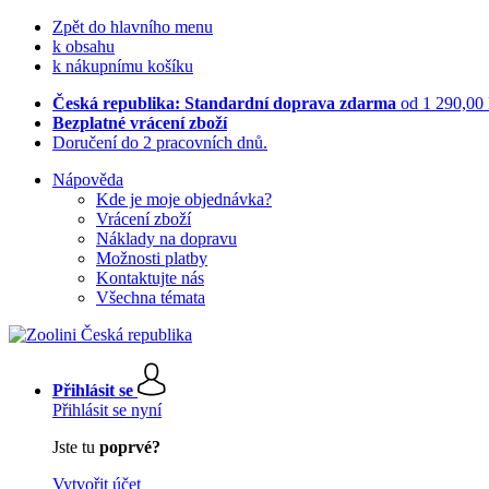
Zpět do hlavního menu
k obsahu
k nákupnímu košíku
Česká republika: Standardní doprava zdarma
od 1 290,00
Bezplatné vrácení zboží
Doručení do 2 pracovních dnů.
Nápověda
Kde je moje objednávka?
Vrácení zboží
Náklady na dopravu
Možnosti platby
Kontaktujte nás
Všechna témata
Přihlásit se
Přihlásit se nyní
Jste tu
poprvé?
Vytvořit účet