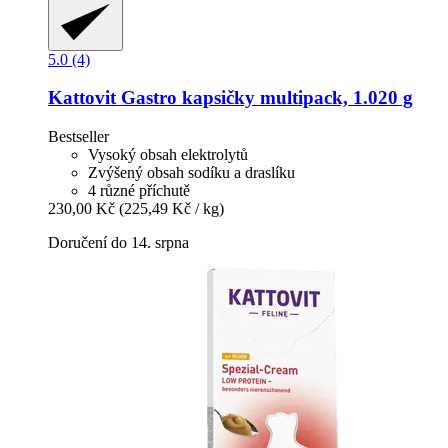
5.0 (4)
Kattovit
Gastro kapsičky multipack, 1.020 g
Bestseller
Vysoký obsah elektrolytů
Zvýšený obsah sodíku a draslíku
4 různé příchutě
230,00 Kč
(225,49 Kč / kg)
Doručení do 14. srpna