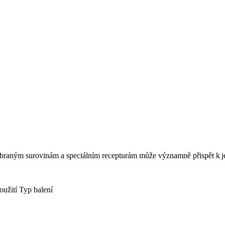
 vybraným surovinám a speciálním recepturám může významně přispět k j
oužití
Typ balení