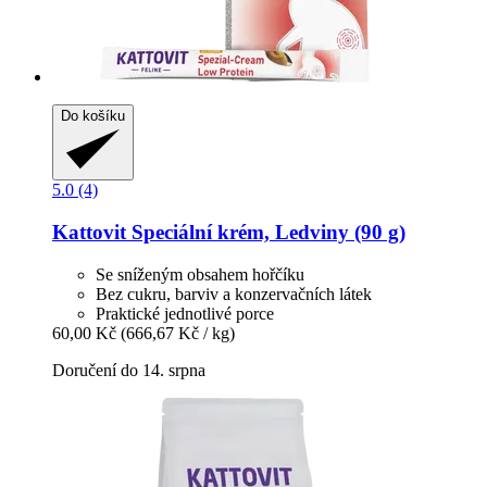
Do košíku
5.0 (4)
Kattovit
Speciální krém, Ledviny (90 g)
Se sníženým obsahem hořčíku
Bez cukru, barviv a konzervačních látek
Praktické jednotlivé porce
60,00 Kč
(666,67 Kč / kg)
Doručení do 14. srpna