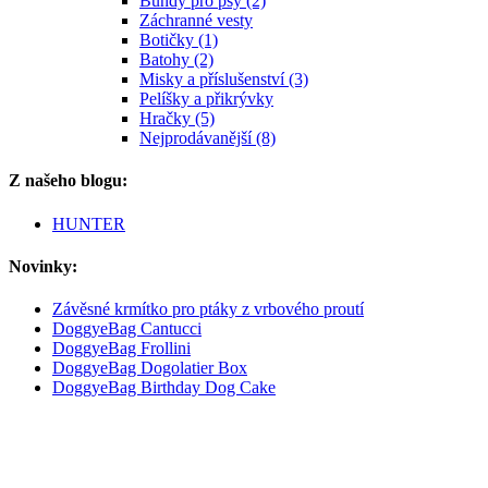
Bundy pro psy (2)
Záchranné vesty
Botičky (1)
Batohy (2)
Misky a příslušenství (3)
Pelíšky a přikrývky
Hračky (5)
Nejprodávanější (8)
Z našeho blogu:
HUNTER
Novinky:
Závěsné krmítko pro ptáky z vrbového proutí
DoggyeBag Cantucci
DoggyeBag Frollini
DoggyeBag Dogolatier Box
DoggyeBag Birthday Dog Cake