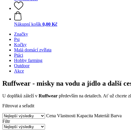
Nákupní košík
0,00 Kč
Značky
Psi
Kočky
Malá domácí zvířata
Ptáci
Hobby farming
Outdoor
Akce
Ruffwear - misky na vodu a jídlo a další c
U doplňků záleží v
Ruffwear
především na detailech. Ať už chcete zl
Filtrovat a seřadit
Cena
Vlastnosti
Kapacita
Materiál
Barva
Filtr