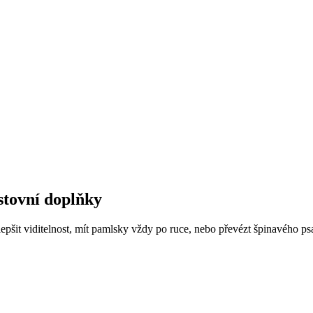
estovní doplňky
epšit viditelnost, mít pamlsky vždy po ruce, nebo převézt špinavého psa