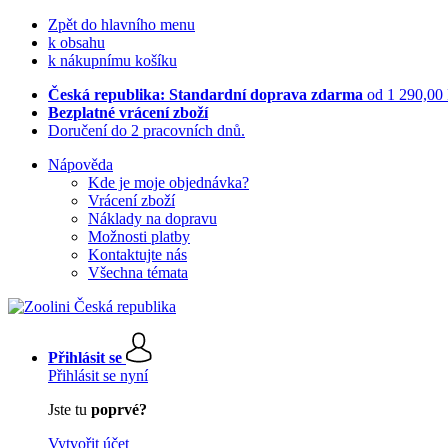
Zpět do hlavního menu
k obsahu
k nákupnímu košíku
Česká republika: Standardní doprava zdarma
od 1 290,00
Bezplatné vrácení zboží
Doručení do 2 pracovních dnů.
Nápověda
Kde je moje objednávka?
Vrácení zboží
Náklady na dopravu
Možnosti platby
Kontaktujte nás
Všechna témata
Přihlásit se
Přihlásit se nyní
Jste tu
poprvé?
Vytvořit účet