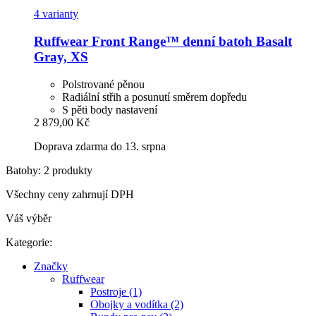
4 varianty
Ruffwear
Front Range™ denní batoh Basalt
Gray, XS
Polstrované pěnou
Radiální střih a posunutí směrem dopředu
S pěti body nastavení
2 879,00 Kč
Doprava zdarma do 13. srpna
Batohy: 2 produkty
Všechny ceny zahrnují DPH
Váš výběr
Kategorie:
Značky
Ruffwear
Postroje (1)
Obojky a vodítka (2)