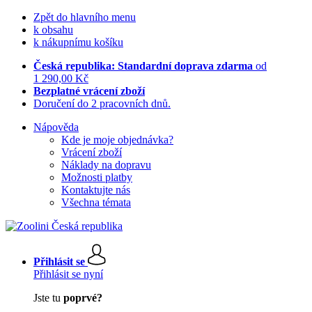
Zpět do hlavního menu
k obsahu
k nákupnímu košíku
Česká republika: Standardní doprava zdarma
od
1 290,00 Kč
Bezplatné vrácení zboží
Doručení do 2 pracovních dnů.
Nápověda
Kde je moje objednávka?
Vrácení zboží
Náklady na dopravu
Možnosti platby
Kontaktujte nás
Všechna témata
Přihlásit se
Přihlásit se nyní
Jste tu
poprvé?