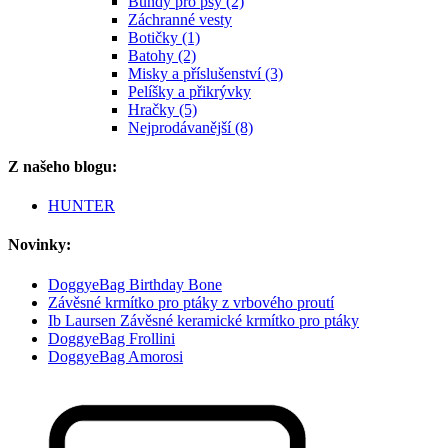
Bundy pro psy (2)
Záchranné vesty
Botičky (1)
Batohy (2)
Misky a příslušenství (3)
Pelíšky a přikrývky
Hračky (5)
Nejprodávanější (8)
Z našeho blogu:
HUNTER
Novinky:
DoggyeBag Birthday Bone
Závěsné krmítko pro ptáky z vrbového proutí
Ib Laursen Závěsné keramické krmítko pro ptáky
DoggyeBag Frollini
DoggyeBag Amorosi