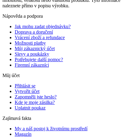
hmotnosti, velikosti nebo vlastností produktů. Tyto informace
naleznete přímo v popisu výrobku.
Nápověda a podpora
Jak mohu zadat objednávku?
Doprava a doručení
Vrácení zboží a refundace
Možnosti platby
Můj zákaznický účet
Slevy a poukázky
Potřebujete další pomoc?
Firemní zákazníci
Můj účet
Přihlásit se
Vytvořit účet
Zapomněli jste heslo?
Kde je moje zásilka?
Uplatnit poukaz
Zajímavá fakta
My a náš postoj k životnímu prostředí
Magazín