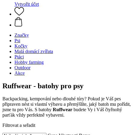
Vytvořit účet
Značky
Psi
Kočky
Malá domácí zvířata
Ptáci
Hobby farming
Outdoor
Akce
Ruffwear - batohy pro psy
Backpacking, kempování nebo dlouhé túry? Pokud je Váš pes
připraven nést si vlastní výbavu a přemýšlíte, jaký batoh mu pořídit,
jsme tu pro Vás. S batohy
Ruffwear
budete Vy i Váš čtyřnohý
parťák vždy perfektně vybaveni.
Filtrovat a seřadit