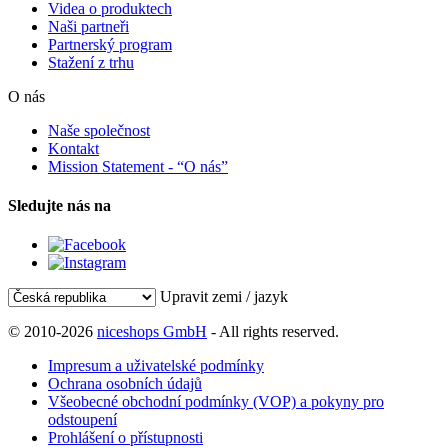
Videa o produktech
Naši partneři
Partnerský program
Stažení z trhu
O nás
Naše společnost
Kontakt
Mission Statement - “O nás”
Sledujte nás na
Upravit zemi / jazyk
© 2010-2026
niceshops GmbH
- All rights reserved.
Impresum a uživatelské podmínky
Ochrana osobních údajů
Všeobecné obchodní podmínky (VOP) a pokyny pro
odstoupení
Prohlášení o přístupnosti