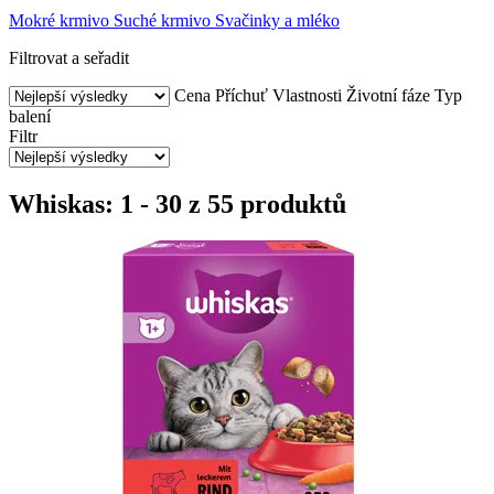
Mokré krmivo
Suché krmivo
Svačinky a mléko
Filtrovat a seřadit
Cena
Příchuť
Vlastnosti
Životní fáze
Typ
balení
Filtr
Whiskas: 1 - 30 z 55 produktů