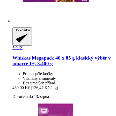
Do košíku
5.0 (2)
Whiskas
Megapack 40 x 85 g klasický výběr v
omáčce 1+, 3.400 g
Pro dospělé kočky
Vitamíny a minerály
Bez umělých přísad
430,00 Kč
(126,47 Kč / kg)
Doručení do 13. srpna