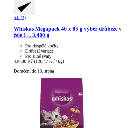
5.0 (3)
Whiskas
Megapack 40 x 85 g výběr drůbeže v
želé 1+, 3.400 g
Pro dospělé kočky
Drůbeží variace
Pro silné svaly
430,00 Kč
(126,47 Kč / kg)
Doručení do 13. srpna