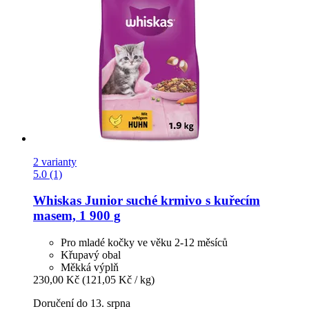
2 varianty
5.0 (1)
Whiskas
Junior suché krmivo s kuřecím
masem, 1 900 g
Pro mladé kočky ve věku 2-12 měsíců
Křupavý obal
Měkká výplň
230,00 Kč
(121,05 Kč / kg)
Doručení do 13. srpna