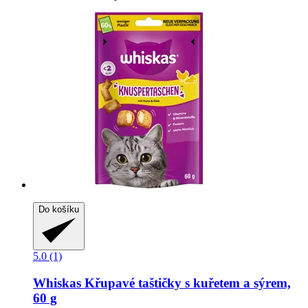
Do košíku
5.0 (1)
Whiskas
Křupavé taštičky s kuřetem a sýrem,
60 g