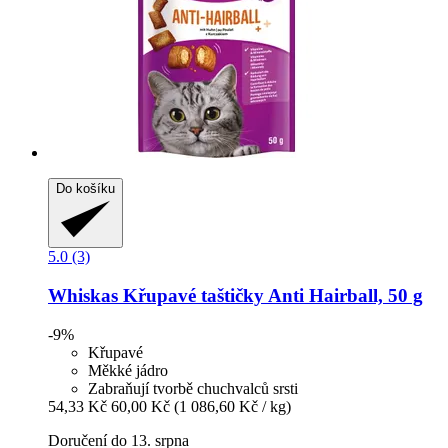
Do košíku
5.0 (3)
Whiskas
Křupavé taštičky Anti Hairball, 50 g
-9%
Křupavé
Měkké jádro
Zabraňují tvorbě chuchvalců srsti
54,33 Kč
60,00 Kč
(1 086,60 Kč / kg)
Doručení do 13. srpna