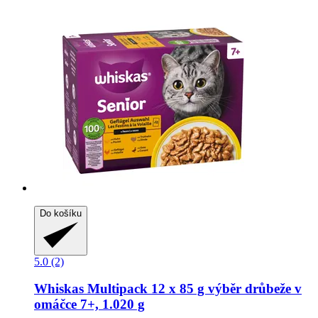
Do košíku
5.0 (2)
Whiskas
Multipack 12 x 85 g výběr drůbeže v
omáčce 7+, 1.020 g