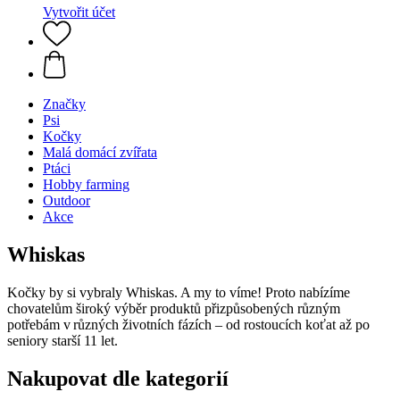
Vytvořit účet
Značky
Psi
Kočky
Malá domácí zvířata
Ptáci
Hobby farming
Outdoor
Akce
Whiskas
Kočky by si vybraly Whiskas. A my to víme! Proto nabízíme
chovatelům široký výběr produktů přizpůsobených různým
potřebám v různých životních fázích – od rostoucích koťat až po
seniory starší 11 let.
Nakupovat dle kategorií