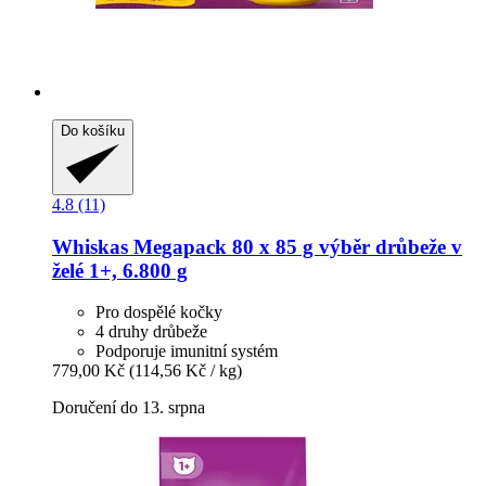
Do košíku
4.8 (11)
Whiskas
Megapack 80 x 85 g výběr drůbeže v
želé 1+, 6.800 g
Pro dospělé kočky
4 druhy drůbeže
Podporuje imunitní systém
779,00 Kč
(114,56 Kč / kg)
Doručení do 13. srpna