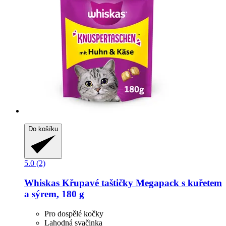
Do košíku
5.0 (2)
Whiskas
Křupavé taštičky Megapack s kuřetem
a sýrem, 180 g
Pro dospělé kočky
Lahodná svačinka