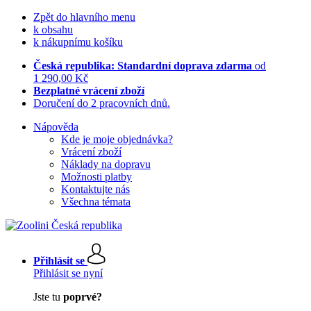
Zpět do hlavního menu
k obsahu
k nákupnímu košíku
Česká republika: Standardní doprava zdarma
od
1 290,00 Kč
Bezplatné vrácení zboží
Doručení do 2 pracovních dnů.
Nápověda
Kde je moje objednávka?
Vrácení zboží
Náklady na dopravu
Možnosti platby
Kontaktujte nás
Všechna témata
Přihlásit se
Přihlásit se nyní
Jste tu
poprvé?