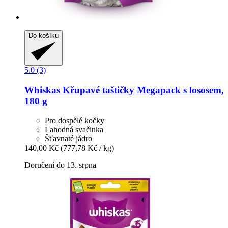
Do košíku
5.0 (3)
Whiskas
Křupavé taštičky Megapack s lososem,
180 g
Pro dospělé kočky
Lahodná svačinka
Šťavnaté jádro
140,00 Kč
(777,78 Kč / kg)
Doručení do 13. srpna