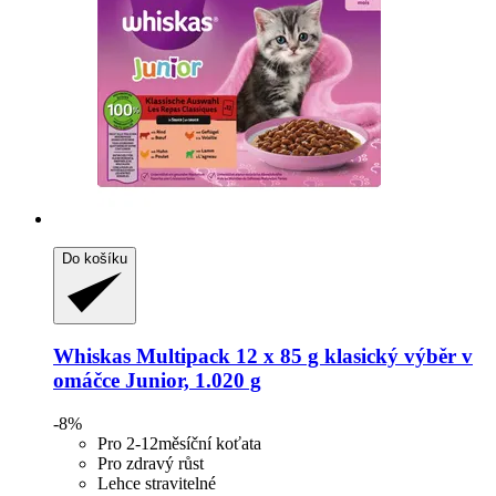
Do košíku
Whiskas
Multipack 12 x 85 g klasický výběr v
omáčce Junior, 1.020 g
-8%
Pro 2-12měsíční koťata
Pro zdravý růst
Lehce stravitelné