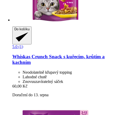
Do košíku
5.0 (1)
Whiskas
Crunch Snack s kuřecím, krůtím a
kachním
Neodolatelně křupavý topping
Lahodné chutě
Znovuuzavíratelný sáček
60,00 Kč
Doručení do 13. srpna