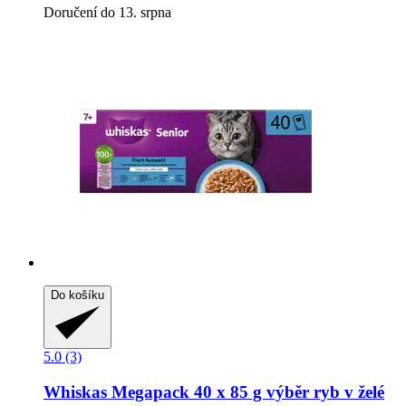
Doručení do 13. srpna
Do košíku
5.0 (3)
Whiskas
Megapack 40 x 85 g výběr ryb v želé