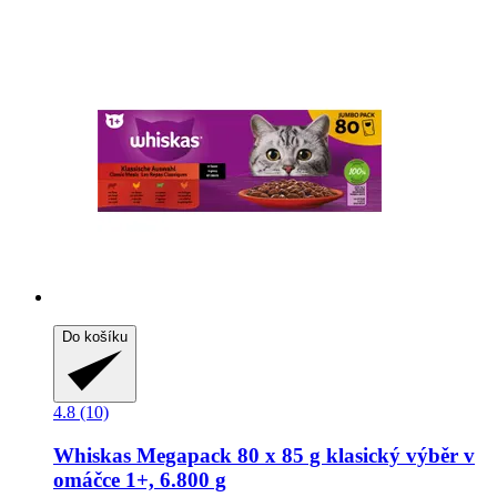
Do košíku
4.8 (10)
Whiskas
Megapack 80 x 85 g klasický výběr v
omáčce 1+, 6.800 g