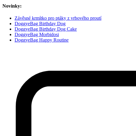
Novinky:
Závěsné krmítko pro ptáky z vrbového proutí
DoggyeBag Birthday Dog
DoggyeBag Birthday Dog Cake
DoggyeBag Morbidosi
DoggyeBag Happy Routine