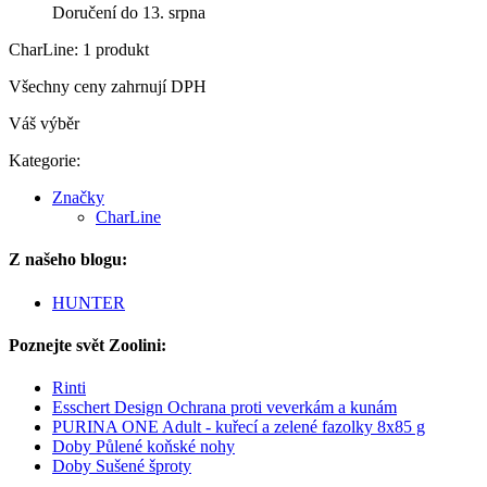
Doručení do 13. srpna
CharLine: 1 produkt
Všechny ceny zahrnují DPH
Váš výběr
Kategorie:
Značky
CharLine
Z našeho blogu:
HUNTER
Poznejte svět Zoolini:
Rinti
Esschert Design Ochrana proti veverkám a kunám
PURINA ONE Adult - kuřecí a zelené fazolky 8x85 g
Doby Půlené koňské nohy
Doby Sušené šproty