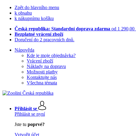
Zpět do hlavního menu
k obsahu
k nákupnímu košíku
Česká republika: Standardní doprava zdarma
od 1 290,00
Bezplatné vrácení zboží
Doručení do 2 pracovních dnů.
Nápověda
Kde je moje objednávka?
Vrácení zboží
Náklady na dopravu
Možnosti platby
Kontaktujte nás
Všechna témata
Přihlásit se
Přihlásit se nyní
Jste tu
poprvé?
Vytvořit účet