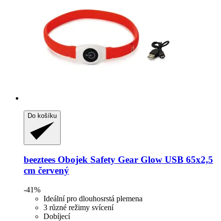
Do košíku
beeztees
Obojek Safety Gear Glow USB 65x2,5
cm červený
-41%
Ideální pro dlouhosrstá plemena
3 různé režimy svícení
Dobíjecí