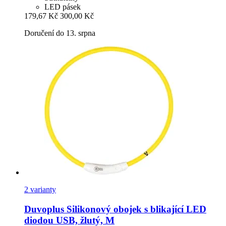
LED pásek
179,67 Kč
300,00 Kč
Doručení do 13. srpna
2 varianty
Duvoplus
Silikonový obojek s blikající LED
diodou USB, žlutý, M