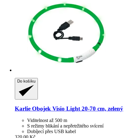
Do košíku
Karlie
Obojek Visio Light 20-​70 cm, zelený
Viditelnost až 500 m
S režimy blikání a nepřetržitého svícení
Dobíjecí přes USB kabel
320,00 Kč