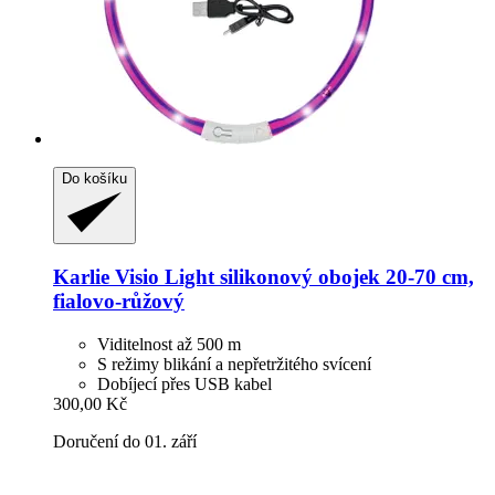
Do košíku
Karlie
Visio Light silikonový obojek 20-​70 cm,
fialovo-​růžový
Viditelnost až 500 m
S režimy blikání a nepřetržitého svícení
Dobíjecí přes USB kabel
300,00 Kč
Doručení do 01. září