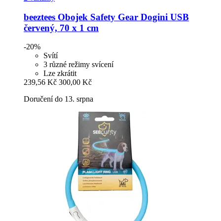
beeztees
Obojek Safety Gear Dogini USB
červený, 70 x 1 cm
-20%
Svítí
3 různé režimy svícení
Lze zkrátit
239,56 Kč
300,00 Kč
Doručení do 13. srpna