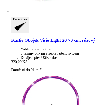
Do košíku
Karlie
Obojek Visio Light 20-​70 cm, růžový
Viditelnost až 500 m
S režimy blikání a nepřetržitého svícení
Dobíjecí přes USB kabel
320,00 Kč
Doručení do 01. září