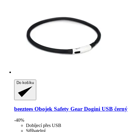
Do košíku
beeztees
Obojek Safety Gear Dogini USB černý
-40%
Dobíjecí přes USB
Stříhatelný