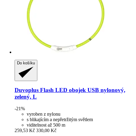
Do košíku
Duvoplus
Flash LED obojek USB nylonový,
zelený, L
-21%
vyroben z nylonu
s blikajícím a nepřetržitým světlem
viditelnost až 500 m
259,53 Kč
330,00 Kč