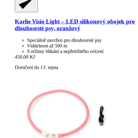
Karlie
Visio Light – LED silikonový obojek pro
dlouhosrsté psy, oranžový
Speciálně navržen pro dlouhosrsté psy
Viditelnost až 500 m
S režimy blikání a nepřetržitého svícení
450,00 Kč
Doručení do 13. srpna