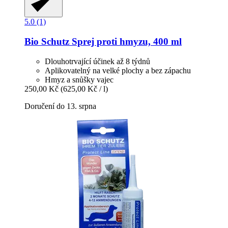
5.0 (1)
Bio Schutz
Sprej proti hmyzu, 400 ml
Dlouhotrvající účinek až 8 týdnů
Aplikovatelný na velké plochy a bez zápachu
Hmyz a snůšky vajec
250,00 Kč
(625,00 Kč / l)
Doručení do 13. srpna