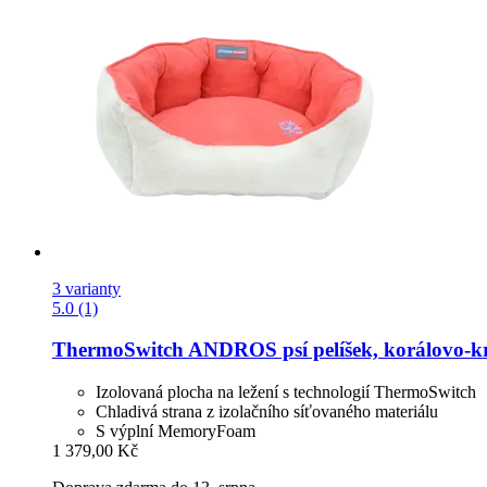
3 varianty
5.0 (1)
ThermoSwitch
ANDROS psí pelíšek, korálovo-​
Izolovaná plocha na ležení s technologií ThermoSwitch
Chladivá strana z izolačního síťovaného materiálu
S výplní MemoryFoam
1 379,00 Kč