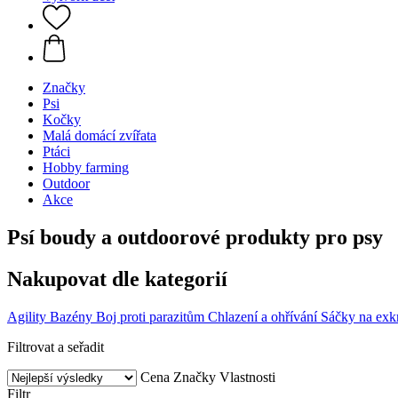
Značky
Psi
Kočky
Malá domácí zvířata
Ptáci
Hobby farming
Outdoor
Akce
Psí boudy a outdoorové produkty pro psy
Nakupovat dle kategorií
Agility
Bazény
Boj proti parazitům
Chlazení a ohřívání
Sáčky na exk
Filtrovat a seřadit
Cena
Značky
Vlastnosti
Filtr