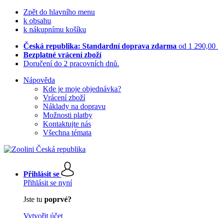
Zpět do hlavního menu
k obsahu
k nákupnímu košíku
Česká republika: Standardní doprava zdarma
od 1 290,00
Bezplatné vrácení zboží
Doručení do 2 pracovních dnů.
Nápověda
Kde je moje objednávka?
Vrácení zboží
Náklady na dopravu
Možnosti platby
Kontaktujte nás
Všechna témata
Přihlásit se
Přihlásit se nyní
Jste tu
poprvé?
Vytvořit účet