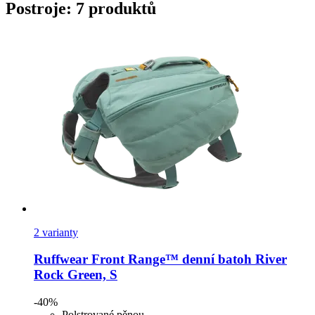
Postroje: 7 produktů
2 varianty
Ruffwear
Front Range™ denní batoh River
Rock Green, S
-40%
Polstrované pěnou