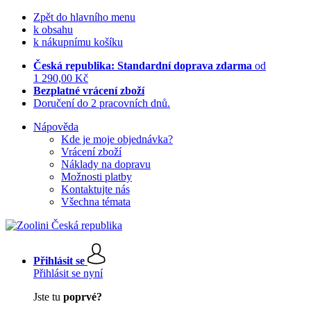
Zpět do hlavního menu
k obsahu
k nákupnímu košíku
Česká republika: Standardní doprava zdarma
od
1 290,00 Kč
Bezplatné vrácení zboží
Doručení do 2 pracovních dnů.
Nápověda
Kde je moje objednávka?
Vrácení zboží
Náklady na dopravu
Možnosti platby
Kontaktujte nás
Všechna témata
Přihlásit se
Přihlásit se nyní
Jste tu
poprvé?