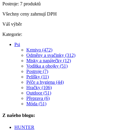
Postroje: 7 produktů
Všechny ceny zahrnují DPH
Váš výběr
Kategorie:
Psi
Krmivo (472)
Odměny a svačinky (312)
Misky a napáječky (12)
Vodítka a obojky (51)
Postroje (7)
Pelíšky (11)
Péče a hygiena (44)
Hračky (106)
Outdoor (51)
Přeprava (6)
Móda (51)
Z našeho blogu:
HUNTER