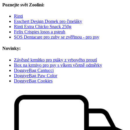
Poznejte svět Zoolini:
Rinti
Esschert Design Domek pro čmeláky
Rinti Extra Chicko Snack 250g
Felix Crispies losos a pstruh
SOS Dentacare pro zuby se zvěřinou - pro psy
Novinky:
Závěsné krmítko pro ptáky z vrbového proutí
Box na krmivo pro psy s víkem včetně odměrky
DoggyeBag Cantucci
DoggyeBag Paw Color
DoggyeBag Cookies