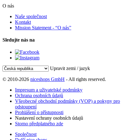
O nás
Naše společnost
Kontakt
Mission Statement - “O nás”
Sledujte nás na
Upravit zemi / jazyk
© 2010-2026
niceshops GmbH
- All rights reserved.
Impresum a uživatelské podmínky
Ochrana osobních údajů
Všeobecné obchodní podmínky (VOP) a pokyny pro
odstoupení
Prohlášení o přístupnosti
Nastavení ochrany osobních údajů
Storno předplatného zde
Společnost
Další nice shops