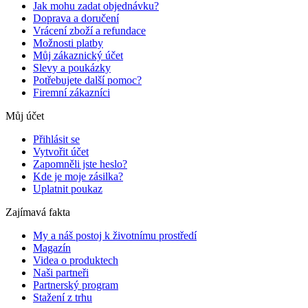
Jak mohu zadat objednávku?
Doprava a doručení
Vrácení zboží a refundace
Možnosti platby
Můj zákaznický účet
Slevy a poukázky
Potřebujete další pomoc?
Firemní zákazníci
Můj účet
Přihlásit se
Vytvořit účet
Zapomněli jste heslo?
Kde je moje zásilka?
Uplatnit poukaz
Zajímavá fakta
My a náš postoj k životnímu prostředí
Magazín
Videa o produktech
Naši partneři
Partnerský program
Stažení z trhu