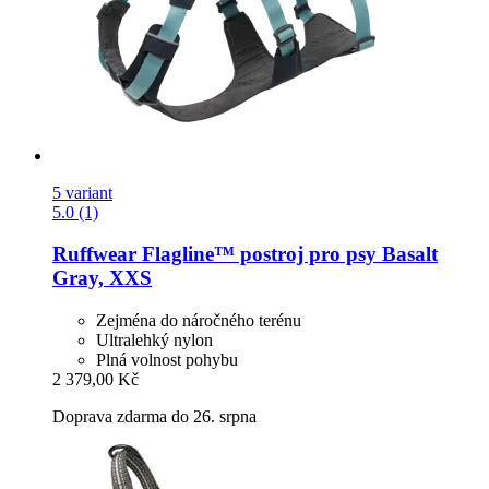
5 variant
5.0 (1)
Ruffwear
Flagline™ postroj pro psy Basalt
Gray, XXS
Zejména do náročného terénu
Ultralehký nylon
Plná volnost pohybu
2 379,00 Kč
Doprava zdarma do 26. srpna