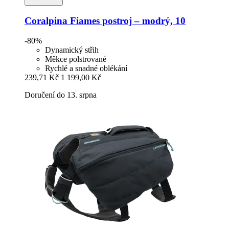
Coralpina
Fiames postroj – modrý, 10
-80%
Dynamický střih
Měkce polstrované
Rychlé a snadné oblékání
239,71 Kč
1 199,00 Kč
Doručení do 13. srpna