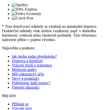
* Tyto doručovací náklady se vztahují na standardní dopravu.
Dodatečné náklady však mohou vzniknout, např. v důsledku
hmotnosti, velikosti nebo vlastností produktů. Tyto informace
naleznete přímo v popisu výrobku.
Nápověda a podpora
Jak mohu zadat objednávku?
Doprava a doručení
Vrácení zboží a refundace
Možnosti platby
Můj zákaznický účet
Slevy a poukázky
Potřebujete další pomoc?
Firemní zákazníci
Můj účet
Přihlásit se
Vytvořit účet