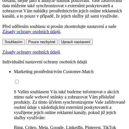
obsahu, stejně jako k analýze statistik používání. Vaše zašifrovaná
data můžeme také synchronizovat s externími poskytovateli a
zobrazovat Vám nabídky prostřednictvím jejich online reklamních
kanálů, a to pouze v případě, že jejich služby již sami využíváte.
Před udělením souhlasu si prosím zkontrolujte nastavení a naše
Zásady ochrany osobních údajů
.
Souhlasím
Pouze nezbytné
Upravit nastavení
Zásady ochrany osobních údajů
Individuální nastavení ochrany osobních údajů
Marketing prostřednictvím Customer-Match
S Vaším souhlasem Vás také budeme informovat o akcích
mimo naše webové stránky a zobrazovat Vám příslušné
produkty. Za tímto účelem synchronizujeme Vaše zašifrované
osobní údaje s následujícími externími poskytovateli a
využijeme jejich online reklamní kanály, pokud již jejich
služby využíváte:
Bing, Criteo, Meta, Google, LinkedIn, Pinterest, TikTok