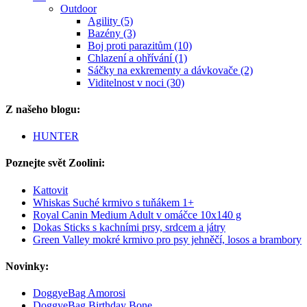
Outdoor
Agility (5)
Bazény (3)
Boj proti parazitům (10)
Chlazení a ohřívání (1)
Sáčky na exkrementy a dávkovače (2)
Viditelnost v noci (30)
Z našeho blogu:
HUNTER
Poznejte svět Zoolini:
Kattovit
Whiskas Suché krmivo s tuňákem 1+
Royal Canin Medium Adult v omáčce 10x140 g
Dokas Sticks s kachními prsy, srdcem a játry
Green Valley mokré krmivo pro psy jehněčí, losos a brambory
Novinky:
DoggyeBag Amorosi
DoggyeBag Birthday Bone