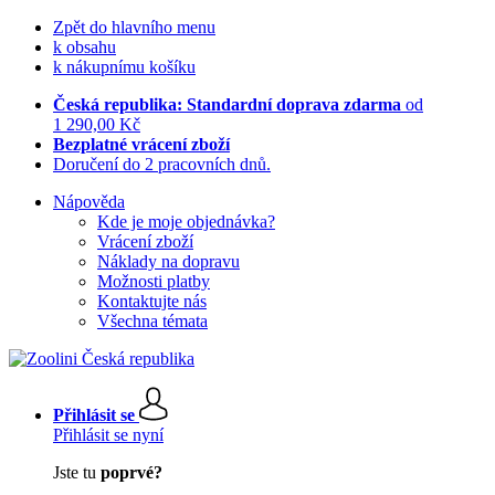
Zpět do hlavního menu
k obsahu
k nákupnímu košíku
Česká republika: Standardní doprava zdarma
od
1 290,00 Kč
Bezplatné vrácení zboží
Doručení do 2 pracovních dnů.
Nápověda
Kde je moje objednávka?
Vrácení zboží
Náklady na dopravu
Možnosti platby
Kontaktujte nás
Všechna témata
Přihlásit se
Přihlásit se nyní
Jste tu
poprvé?