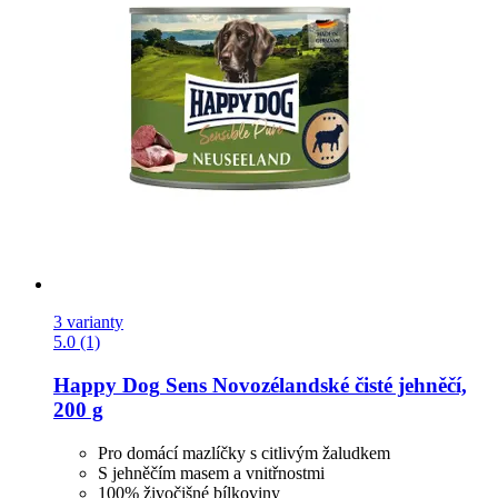
3 varianty
5.0 (1)
Happy Dog
Sens Novozélandské čisté jehněčí,
200 g
Pro domácí mazlíčky s citlivým žaludkem
S jehněčím masem a vnitřnostmi
100% živočišné bílkoviny