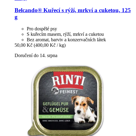
Belcando®
Kuřecí s rýží, mrkví a cuketou, 125
g
Pro dospělé psy
S kuřecím masem, rýží, mrkví a cuketou
Bez aromat, barviv a konzervačních látek
50,00 Kč
(400,00 Kč / kg)
Doručení do 14. srpna