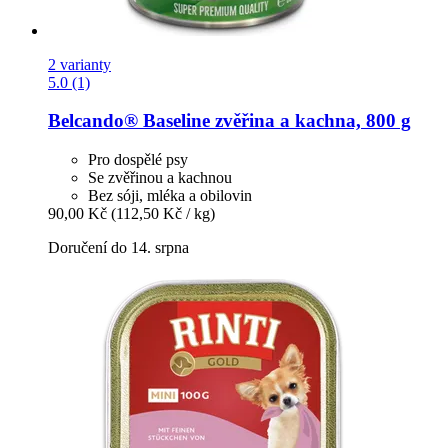
2 varianty
5.0 (1)
Belcando®
Baseline zvěřina a kachna, 800 g
Pro dospělé psy
Se zvěřinou a kachnou
Bez sóji, mléka a obilovin
90,00 Kč
(112,50 Kč / kg)
Doručení do 14. srpna