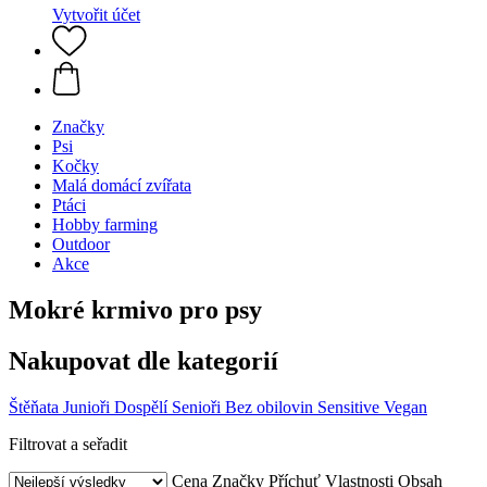
Vytvořit účet
Značky
Psi
Kočky
Malá domácí zvířata
Ptáci
Hobby farming
Outdoor
Akce
Mokré krmivo pro psy
Nakupovat dle kategorií
Štěňata
Junioři
Dospělí
Senioři
Bez obilovin
Sensitive
Vegan
Filtrovat a seřadit
Cena
Značky
Příchuť
Vlastnosti
Obsah