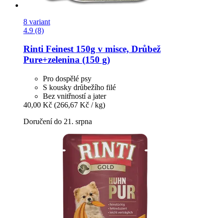
8 variant
4.9 (8)
Rinti
Feinest 150g v misce, Drůbež
Pure+zelenina (150 g)
Pro dospělé psy
S kousky drůbežího filé
Bez vnitřností a jater
40,00 Kč
(266,67 Kč / kg)
Doručení do 21. srpna