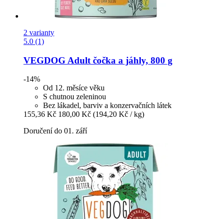
2 varianty
5.0 (1)
VEGDOG
Adult čočka a jáhly, 800 g
-14%
Od 12. měsíce věku
S chutnou zeleninou
Bez lákadel, barviv a konzervačních látek
155,36 Kč
180,00 Kč
(194,20 Kč / kg)
Doručení do 01. září