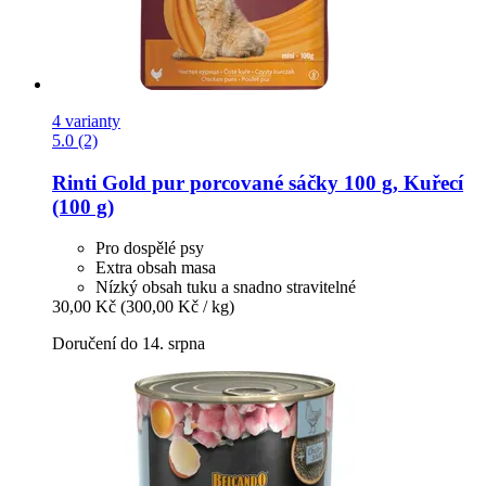
4 varianty
5.0 (2)
Rinti
Gold pur porcované sáčky 100 g, Kuřecí
(100 g)
Pro dospělé psy
Extra obsah masa
Nízký obsah tuku a snadno stravitelné
30,00 Kč
(300,00 Kč / kg)
Doručení do 14. srpna