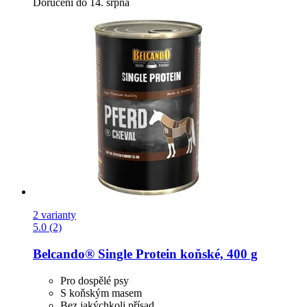
Doručení do 14. srpna
2 varianty
5.0 (2)
Belcando®
Single Protein koňské, 400 g
Pro dospělé psy
S koňským masem
Bez jakýchkoli přísad