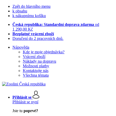
Zpět do hlavního menu
k obsahu
k nákupnímu košíku
Česká republika: Standardní doprava zdarma
od
1 290,00 Kč
Bezplatné vrácení zboží
Doručení do 2 pracovních dnů.
Nápověda
Kde je moje objednávka?
Vrácení zboží
Náklady na dopravu
Možnosti platby
Kontaktujte nás
Všechna témata
Přihlásit se
Přihlásit se nyní
Jste tu
poprvé?