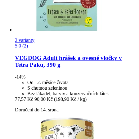
2 varianty
5.0 (2)
VEGDOG
Adult hrášek a ovesné vločky v
Tetra Paku, 390 g
-14%
Od 12. měsíce života
S chutnou zeleninou
Bez lákadel, barviv a konzervačních látek
77,57 Kč
90,00 Kč
(198,90 Kč / kg)
Doručení do 14. srpna