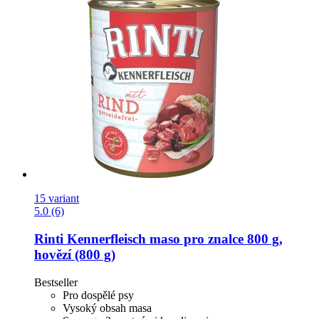
15 variant
5.0 (6)
Rinti
Kennerfleisch maso pro znalce 800 g,
hovězí (800 g)
Bestseller
Pro dospělé psy
Vysoký obsah masa