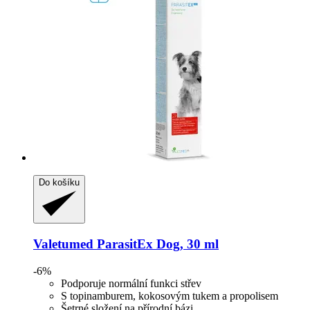
Do košíku
Valetumed
ParasitEx Dog, 30 ml
-6%
Podporuje normální funkci střev
S topinamburem, kokosovým tukem a propolisem
Šetrné složení na přírodní bázi