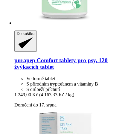
Do košíku
purapep
Comfort tablety pro psy, 120
žvýkacích tablet
Ve formě tablet
S přírodním tryptofanem a vitamíny B
S drůbeží příchutí
1 249,00 Kč
(4 163,33 Kč / kg)
Doručení do 17. srpna