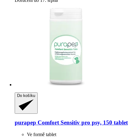
Doručení do 17. srpna
Do košíku
purapep
Comfort Sensitiv pro psy, 150 tablet
Ve formě tablet