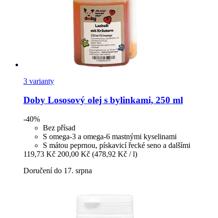
3 varianty
Doby
Lososový olej s bylinkami, 250 ml
-40%
Bez přísad
S omega-3 a omega-6 mastnými kyselinami
S mátou peprnou, pískavicí řecké seno a dalšími
119,73 Kč
200,00 Kč
(478,92 Kč / l)
Doručení do 17. srpna