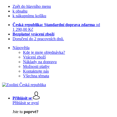
Zpět do hlavního menu
k obsahu
k nákupnímu košíku
Česká republika: Standardní doprava zdarma
od
1 290,00 Kč
Bezplatné vrácení zboží
Doručení do 2 pracovních dnů.
Nápověda
Kde je moje objednávka?
Vrácení zboží
Náklady na dopravu
Možnosti platby
Kontaktujte nás
Všechna témata
Přihlásit se
Přihlásit se nyní
Jste tu
poprvé?