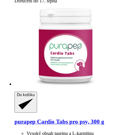
Doručení do 17. srpna
Do košíku
purapep
Cardio Tabs pro psy, 300 g
Vysoký obsah taurinu a L-karnitinu