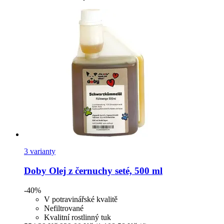
3 varianty
Doby
Olej z černuchy seté, 500 ml
-40%
V potravinářské kvalitě
Nefiltrované
Kvalitní rostlinný tuk