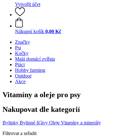
Vytvořit účet
Nákupní košík
0,00 Kč
Značky
Psi
Kočky
Malá domácí zvířata
Ptáci
Hobby farming
Outdoor
Akce
Vitamíny a oleje pro psy
Nakupovat dle kategorií
Bylinky
Bylinné šťávy
Oleje
Vitamíny a minerály
Filtrovat a seřadit