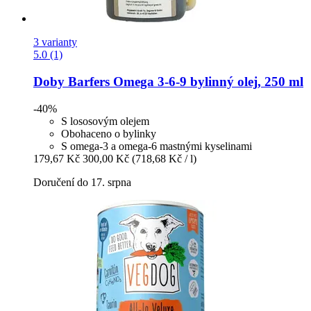
3 varianty
5.0 (1)
Doby
Barfers Omega 3-​6-​9 bylinný olej, 250 ml
-40%
S lososovým olejem
Obohaceno o bylinky
S omega-3 a omega-6 mastnými kyselinami
179,67 Kč
300,00 Kč
(718,68 Kč / l)
Doručení do 17. srpna