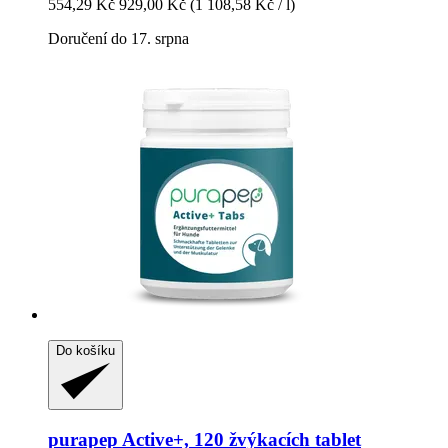
554,29 Kč
929,00 Kč
(1 108,58 Kč / l)
Doručení do 17. srpna
Do košíku
purapep
Active+, 120 žvýkacích tablet