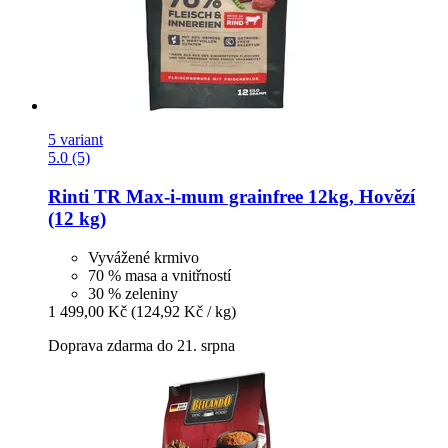
5 variant
5.0 (5)
Rinti
TR Max-​i-​mum grainfree 12kg, Hovězí
(12 kg)
Vyvážené krmivo
70 % masa a vnitřností
30 % zeleniny
1 499,00 Kč
(124,92 Kč / kg)
Doprava zdarma do 21. srpna