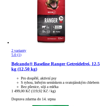
2 varianty
5.0 (1)
Belcando®
Baseline Ranger Getreidefrei, 12,5
kg (12,50 kg)
Pro dospělé, aktivní psy
S rybou, lněným semínkem a svatojánským chlebem
Bez pšenice, sóji a mléka
1 499,00 Kč
(119,92 Kč / kg)
Doprava zdarma do 14. srpna