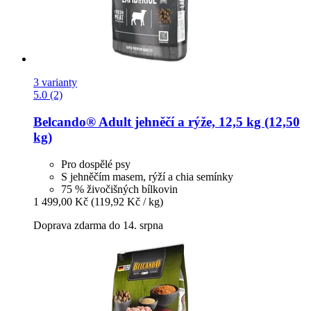
3 varianty
5.0 (2)
Belcando®
Adult jehněčí a rýže, 12,5 kg (12,50
kg)
Pro dospělé psy
S jehněčím masem, rýží a chia semínky
75 % živočišných bílkovin
1 499,00 Kč
(119,92 Kč / kg)
Doprava zdarma do 14. srpna