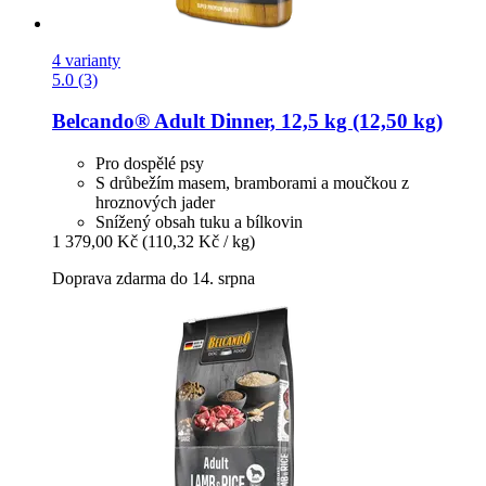
4 varianty
5.0 (3)
Belcando®
Adult Dinner, 12,5 kg (12,50 kg)
Pro dospělé psy
S drůbežím masem, bramborami a moučkou z
hroznových jader
Snížený obsah tuku a bílkovin
1 379,00 Kč
(110,32 Kč / kg)
Doprava zdarma do 14. srpna