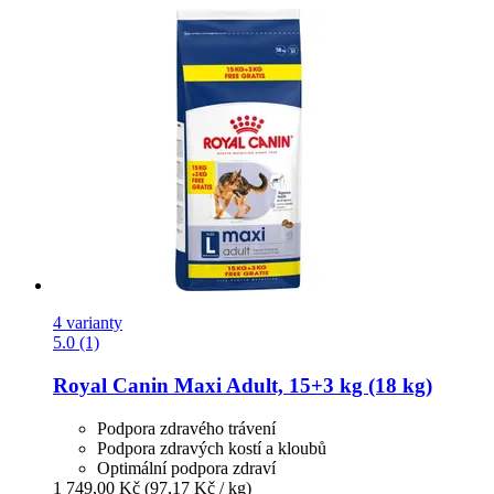
4 varianty
5.0 (1)
Royal Canin
Maxi Adult, 15+3 kg (18 kg)
Podpora zdravého trávení
Podpora zdravých kostí a kloubů
Optimální podpora zdraví
1 749,00 Kč
(97,17 Kč / kg)