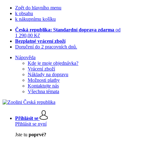
Zpět do hlavního menu
k obsahu
k nákupnímu košíku
Česká republika: Standardní doprava zdarma
od
1 290,00 Kč
Bezplatné vrácení zboží
Doručení do 2 pracovních dnů.
Nápověda
Kde je moje objednávka?
Vrácení zboží
Náklady na dopravu
Možnosti platby
Kontaktujte nás
Všechna témata
Přihlásit se
Přihlásit se nyní
Jste tu
poprvé?