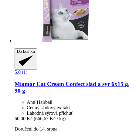
Do košíku
5.0 (1)
Miamor
Cat Cream Confect slad a sýr 6x15 g,
90 g
Anti-Hairball
Cenný sladový extrakt
Lahodná sýrová příchuť
60,00 Kč
(666,67 Kč / kg)
Doručení do 14. srpna