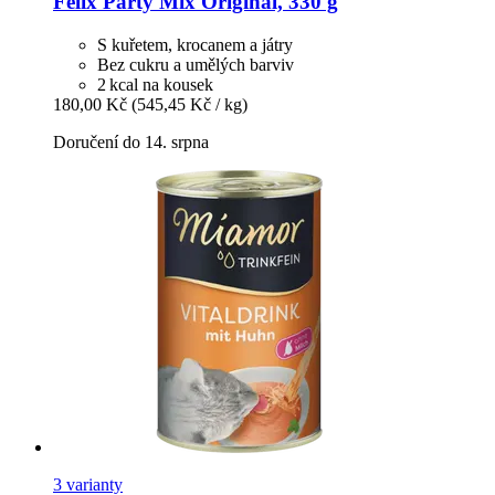
Felix
Party Mix Original, 330 g
S kuřetem, krocanem a játry
Bez cukru a umělých barviv
2 kcal na kousek
180,00 Kč
(545,45 Kč / kg)
Doručení do 14. srpna
3 varianty