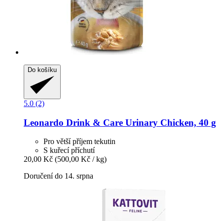
Do košíku
5.0 (2)
Leonardo
Drink & Care Urinary Chicken, 40 g
Pro větší příjem tekutin
S kuřecí příchutí
20,00 Kč
(500,00 Kč / kg)
Doručení do 14. srpna