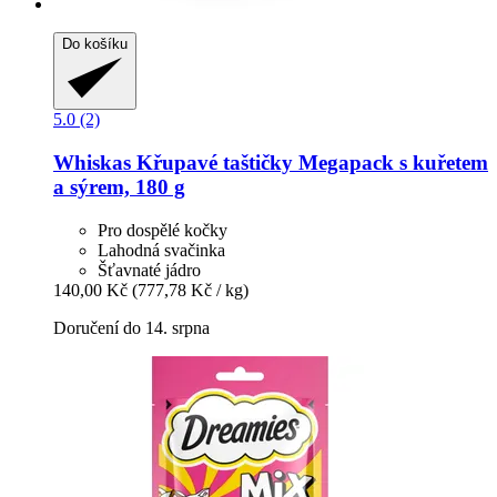
Do košíku
5.0 (2)
Whiskas
Křupavé taštičky Megapack s kuřetem
a sýrem, 180 g
Pro dospělé kočky
Lahodná svačinka
Šťavnaté jádro
140,00 Kč
(777,78 Kč / kg)
Doručení do 14. srpna