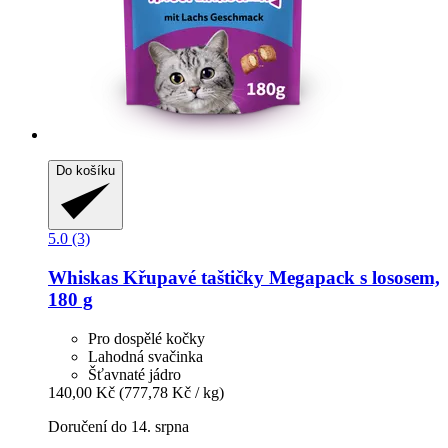
Do košíku
5.0 (3)
Whiskas
Křupavé taštičky Megapack s lososem,
180 g
Pro dospělé kočky
Lahodná svačinka
Šťavnaté jádro
140,00 Kč
(777,78 Kč / kg)
Doručení do 14. srpna