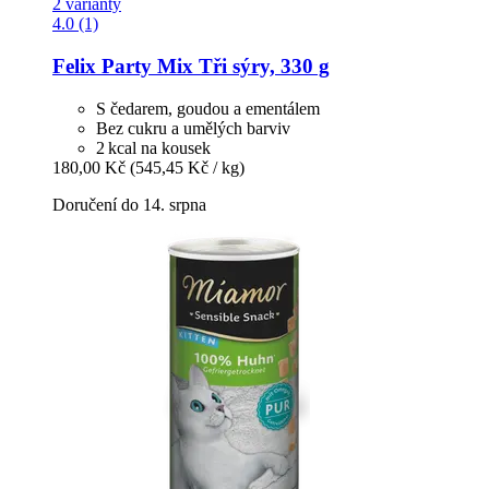
2 varianty
4.0 (1)
Felix
Party Mix Tři sýry, 330 g
S čedarem, goudou a ementálem
Bez cukru a umělých barviv
2 kcal na kousek
180,00 Kč
(545,45 Kč / kg)
Doručení do 14. srpna