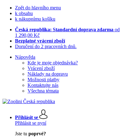
Zpět do hlavního menu
k obsahu
k nákupnímu košíku
Česká republika: Standardní doprava zdarma
od
1 290,00 Kč
Bezplatné vrácení zboží
Doručení do 2 pracovních dnů.
Nápověda
Kde je moje objednávka?
Vrácení zboží
Náklady na dopravu
Možnosti platby
Kontaktujte nás
Všechna témata
Přihlásit se
Přihlásit se nyní
Jste tu
poprvé?