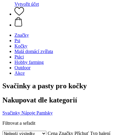
Vytvořit účet
Značky
Psi
Kočky
Malá domácí zvířata
Ptáci
Hobby farming
Outdoor
Akce
Svačinky a pasty pro kočky
Nakupovat dle kategorií
Svačinky
Nápoje
Pamlsky
Filtrovat a seřadit
Cena
Značky
Příchuť
Typ balení