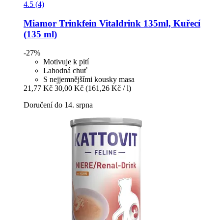
4.5 (4)
Miamor
Trinkfein Vitaldrink 135ml, Kuřecí
(135 ml)
-27%
Motivuje k pití
Lahodná chuť
S nejjemnějšími kousky masa
21,77 Kč
30,00 Kč
(161,26 Kč / l)
Doručení do 14. srpna