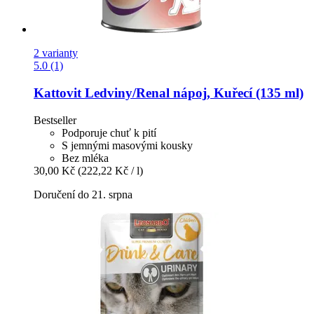
2 varianty
5.0 (1)
Kattovit
Ledviny/Renal nápoj, Kuřecí (135 ml)
Bestseller
Podporuje chuť k pití
S jemnými masovými kousky
Bez mléka
30,00 Kč
(222,22 Kč / l)
Doručení do 21. srpna