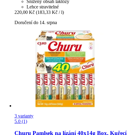
Snížený obsah laktózy
Lehce stravitelné
220,00 Kč
(183,33 Kč / l)
Doručení do 14. srpna
3 varianty
5.0 (1)
Churu
Pamlsek na lízání 40x14g Box, Kuřecí