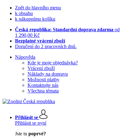
Zpět do hlavního menu
k obsahu
k nákupnímu košíku
Česká republika: Standardní doprava zdarma
od
1 290,00 Kč
Bezplatné vrácení zboží
Doručení do 2 pracovních dnů.
Nápověda
Kde je moje objednávka?
Vrácení zboží
Náklady na dopravu
Možnosti platby
Kontaktujte nás
Všechna témata
Přihlásit se
Přihlásit se nyní
Jste tu
poprvé?