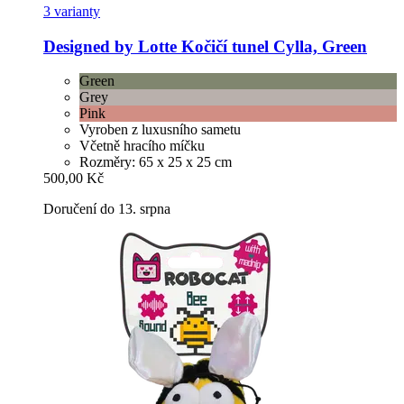
3 varianty
Designed by Lotte
Kočičí tunel Cylla, Green
Green
Grey
Pink
Vyroben z luxusního sametu
Včetně hracího míčku
Rozměry: 65 x 25 x 25 cm
500,00 Kč
Doručení do 13. srpna