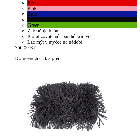
Red
Pink
Blue
Grey
Green
Zabraňuje hltání
Pro olizovatelné a suché krmivo
Lze mýt v myčce na nádobí
350,00 Kč
Doručení do 13. srpna