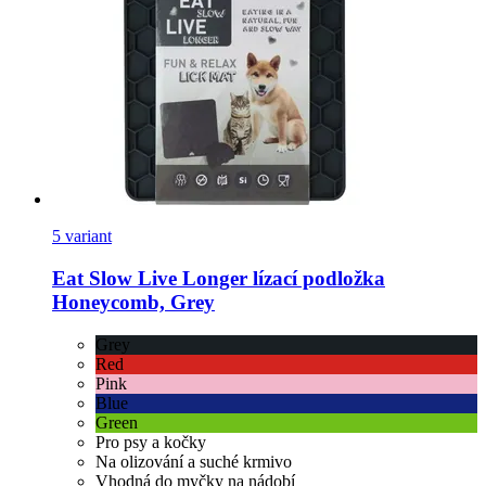
5 variant
Eat Slow
Live Longer lízací podložka
Honeycomb, Grey
Grey
Red
Pink
Blue
Green
Pro psy a kočky
Na olizování a suché krmivo
Vhodná do myčky na nádobí