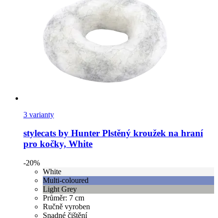
3 varianty
stylecats by Hunter
Plstěný kroužek na hraní
pro kočky, White
-20%
White
Multi-coloured
Light Grey
Průměr: 7 cm
Ručně vyroben
Snadné čištění