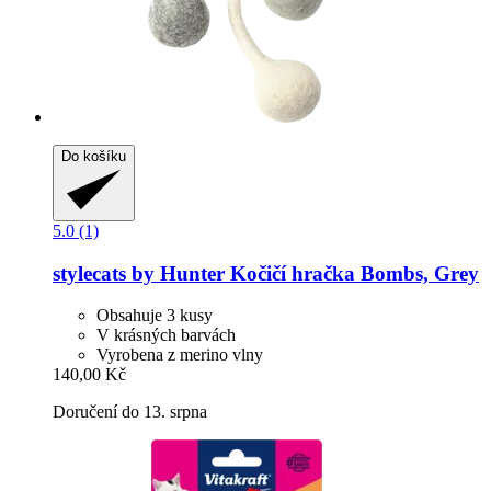
Do košíku
5.0 (1)
stylecats by Hunter
Kočičí hračka Bombs, Grey
Obsahuje 3 kusy
V krásných barvách
Vyrobena z merino vlny
140,00 Kč
Doručení do 13. srpna