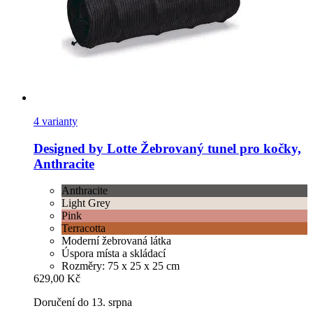
4 varianty
Designed by Lotte
Žebrovaný tunel pro kočky,
Anthracite
Anthracite
Light Grey
Pink
Terracotta
Moderní žebrovaná látka
Úspora místa a skládací
Rozměry: 75 x 25 x 25 cm
629,00 Kč
Doručení do 13. srpna