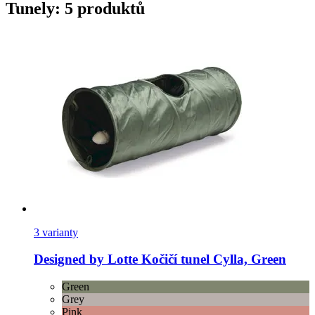
Tunely: 5 produktů
3 varianty
Designed by Lotte
Kočičí tunel Cylla, Green
Green
Grey
Pink