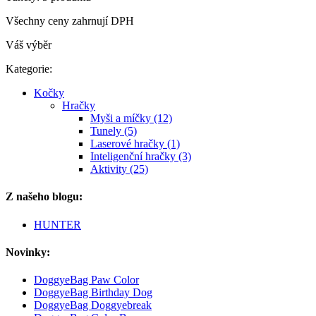
Všechny ceny zahrnují DPH
Váš výběr
Kategorie:
Kočky
Hračky
Myši a míčky (12)
Tunely (5)
Laserové hračky (1)
Inteligenční hračky (3)
Aktivity (25)
Z našeho blogu:
HUNTER
Novinky:
DoggyeBag Paw Color
DoggyeBag Birthday Dog
DoggyeBag Doggyebreak