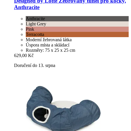
Designed by Lotte
Žebrovaný tunel pro kočky,
Anthracite
Anthracite
Light Grey
Pink
Terracotta
Moderní žebrovaná látka
Úspora místa a skládací
Rozměry: 75 x 25 x 25 cm
629,00 Kč
Doručení do 13. srpna