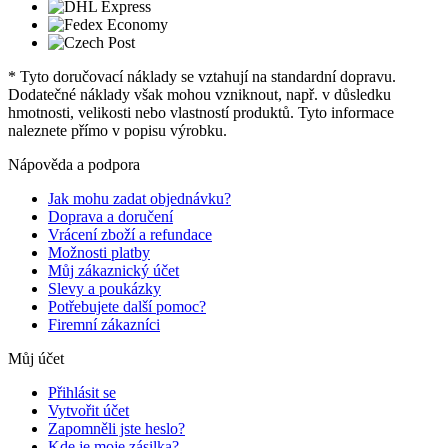
* Tyto doručovací náklady se vztahují na standardní dopravu.
Dodatečné náklady však mohou vzniknout, např. v důsledku
hmotnosti, velikosti nebo vlastností produktů. Tyto informace
naleznete přímo v popisu výrobku.
Nápověda a podpora
Jak mohu zadat objednávku?
Doprava a doručení
Vrácení zboží a refundace
Možnosti platby
Můj zákaznický účet
Slevy a poukázky
Potřebujete další pomoc?
Firemní zákazníci
Můj účet
Přihlásit se
Vytvořit účet
Zapomněli jste heslo?
Kde je moje zásilka?