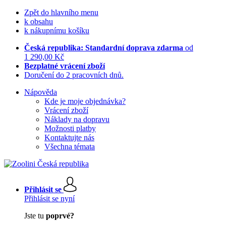
Zpět do hlavního menu
k obsahu
k nákupnímu košíku
Česká republika: Standardní doprava zdarma
od
1 290,00 Kč
Bezplatné vrácení zboží
Doručení do 2 pracovních dnů.
Nápověda
Kde je moje objednávka?
Vrácení zboží
Náklady na dopravu
Možnosti platby
Kontaktujte nás
Všechna témata
Přihlásit se
Přihlásit se nyní
Jste tu
poprvé?