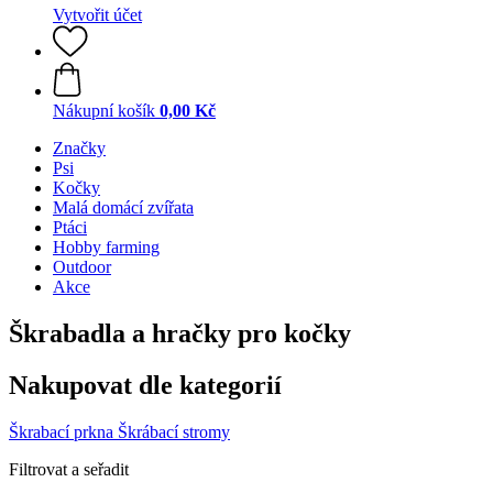
Vytvořit účet
Nákupní košík
0,00 Kč
Značky
Psi
Kočky
Malá domácí zvířata
Ptáci
Hobby farming
Outdoor
Akce
Škrabadla a hračky pro kočky
Nakupovat dle kategorií
Škrabací prkna
Škrábací stromy
Filtrovat a seřadit