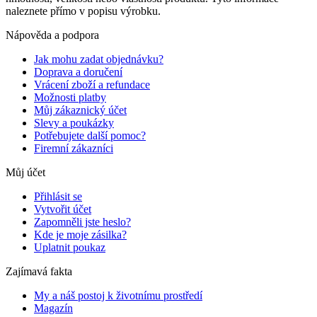
naleznete přímo v popisu výrobku.
Nápověda a podpora
Jak mohu zadat objednávku?
Doprava a doručení
Vrácení zboží a refundace
Možnosti platby
Můj zákaznický účet
Slevy a poukázky
Potřebujete další pomoc?
Firemní zákazníci
Můj účet
Přihlásit se
Vytvořit účet
Zapomněli jste heslo?
Kde je moje zásilka?
Uplatnit poukaz
Zajímavá fakta
My a náš postoj k životnímu prostředí
Magazín