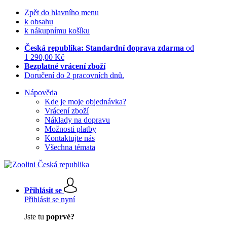
Zpět do hlavního menu
k obsahu
k nákupnímu košíku
Česká republika: Standardní doprava zdarma
od
1 290,00 Kč
Bezplatné vrácení zboží
Doručení do 2 pracovních dnů.
Nápověda
Kde je moje objednávka?
Vrácení zboží
Náklady na dopravu
Možnosti platby
Kontaktujte nás
Všechna témata
Přihlásit se
Přihlásit se nyní
Jste tu
poprvé?