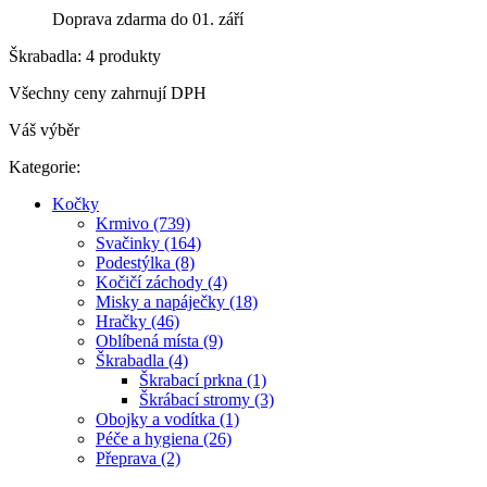
Doprava zdarma do 01. září
Škrabadla: 4 produkty
Všechny ceny zahrnují DPH
Váš výběr
Kategorie:
Kočky
Krmivo (739)
Svačinky (164)
Podestýlka (8)
Kočičí záchody (4)
Misky a napáječky (18)
Hračky (46)
Oblíbená místa (9)
Škrabadla (4)
Škrabací prkna (1)
Škrábací stromy (3)
Obojky a vodítka (1)
Péče a hygiena (26)
Přeprava (2)