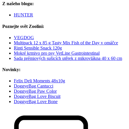
Z našeho blogu:
HUNTER
Poznejte svět Zoolini:
VEGDOG
Multipack 12 x 85 g Tasty Mix Fish of the Day v omáčce
Rinti Sensible Snack 120g
Mokré krmivo pro psy VetLine Gastrointestinal
Sada prémiových sušicích utěrek z mikrovlákna 40 x 60 cm
Novinky:
Felix Deli Moments 48x10g
DoggyeBag Cantucci
DoggyeBag Paw Color
DoggyeBag Love Biscuit
DoggyeBag Love Bone