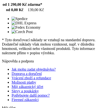
od 1 290,00 Kč
zdarma*
od 0,00 Kč
139,00 Kč
* Tyto doručovací náklady se vztahují na standardní dopravu.
Dodatečné náklady však mohou vzniknout, např. v důsledku
hmotnosti, velikosti nebo vlastností produktů. Tyto informace
naleznete přímo v popisu výrobku.
Nápověda a podpora
Jak mohu zadat objednávku?
Doprava a doručení
Vrácení zboží a refundace
Možnosti platby
Můj zákaznický účet
Slevy a poukázky
Potřebujete další pomoc?
Firemní zákazníci
Můj účet