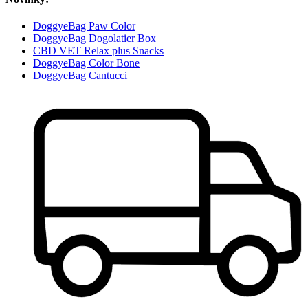
DoggyeBag Paw Color
DoggyeBag Dogolatier Box
CBD VET Relax plus Snacks
DoggyeBag Color Bone
DoggyeBag Cantucci