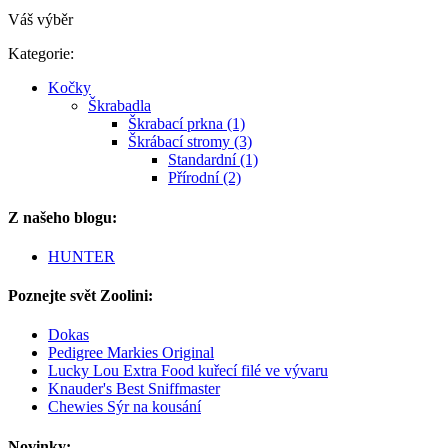
Váš výběr
Kategorie:
Kočky
Škrabadla
Škrabací prkna (1)
Škrábací stromy (3)
Standardní (1)
Přírodní (2)
Z našeho blogu:
HUNTER
Poznejte svět Zoolini:
Dokas
Pedigree Markies Original
Lucky Lou Extra Food kuřecí filé ve vývaru
Knauder's Best Sniffmaster
Chewies Sýr na kousání
Novinky: