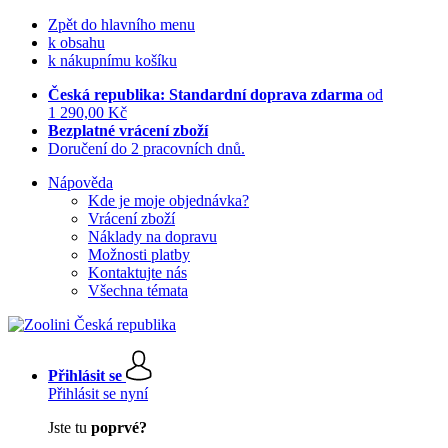
Zpět do hlavního menu
k obsahu
k nákupnímu košíku
Česká republika: Standardní doprava zdarma
od
1 290,00 Kč
Bezplatné vrácení zboží
Doručení do 2 pracovních dnů.
Nápověda
Kde je moje objednávka?
Vrácení zboží
Náklady na dopravu
Možnosti platby
Kontaktujte nás
Všechna témata
Přihlásit se
Přihlásit se nyní
Jste tu
poprvé?