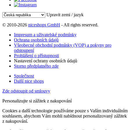
Upravit zemi / jazyk
© 2010-2026
niceshops GmbH
- All rights reserved.
Impresum a uživatelské podmínky
Ochrana osobních údajů
Všeobecné obchodní podmínky (VOP) a pokyny pro
odstoupení
Prohlášení o přístupnosti
Nastavení ochrany osobních údajů
Storno předplatného zde
Společnost
Další nice shops
Zde odstoupit od smlouvy
Personalizujte si zážitek z nakupování
Cookies a další technologie používáme pouze s Vaším individuálním
souhlasem, abychom Vám mohli nabídnout personalizovaný zážitek
z nakupování.