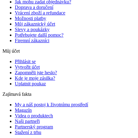
Jak mohu zadat objednávku?
Doprava a doručení
Vrácení zboží a refundace
Možnosti platby
Můj zákaznický účet
Slevy a poukázky
Potřebujete další pomoc?
Firemní zákazníci
Můj účet
Přihlásit se
Vytvořit účet
Zapomněli jste heslo?
Kde je moje zásilka?
Uplatnit poukaz
Zajímavá fakta
My a náš postoj k životnímu prostředí
Magazín
Videa o produktech
Naši partneři
Partnerský program
Stažení z trhu