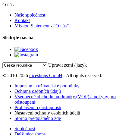
O nás
Naše společnost
Kontakt
Mission Statement - “O nás”
Sledujte nás na
Upravit zemi / jazyk
© 2010-2026
niceshops GmbH
- All rights reserved.
Impresum a uživatelské podmínky
Ochrana osobních údajů
Všeobecné obchodní podmínky (VOP) a pokyny pro
odstoupení
Prohlášení o přístupnosti
Nastavení ochrany osobních údajů
Storno předplatného zde
Společnost
Další nice shops