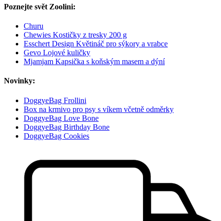
Poznejte svět Zoolini:
Churu
Chewies Kostičky z tresky 200 g
Esschert Design Květináč pro sýkory a vrabce
Gevo Lojové kuličky
Mjamjam Kapsička s koňským masem a dýní
Novinky:
DoggyeBag Frollini
Box na krmivo pro psy s víkem včetně odměrky
DoggyeBag Love Bone
DoggyeBag Birthday Bone
DoggyeBag Cookies