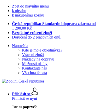
Zpět do hlavního menu
k obsahu
k nákupnímu košíku
Česká republika: Standardní doprava zdarma
od
1 290,00 Kč
Bezplatné vrácení zboží
Doručení do 2 pracovních dnů.
Nápověda
Kde je moje objednávka?
Vrácení zboží
Náklady na dopravu
Možnosti platby
Kontaktujte nás
Všechna témata
Přihlásit se
Přihlásit se nyní
Jste tu
poprvé?