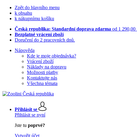
Zpět do hlavního menu
k obsahu
k nákupnímu košíku
Česká republika: Standardní doprava zdarma
od 1 290,00
Bezplatné vrácení zboží
Doručení do 2 pracovních dnů.
Nápověda
Kde je moje objednávka?
Vrácení zboží
Náklady na dopravu
Možnosti platby
Kontaktujte nás
Všechna témata
Přihlásit se
Přihlásit se nyní
Jste tu
poprvé?
Vytvořit účet