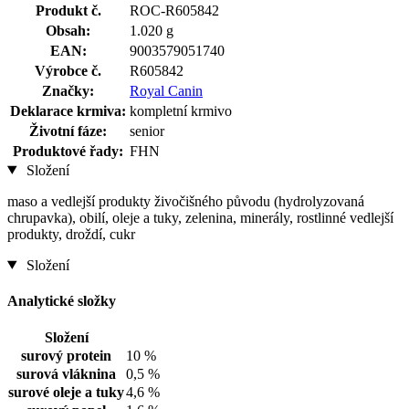
Produkt č.
ROC-R605842
Obsah:
1.020 g
EAN:
9003579051740
Výrobce č.
R605842
Značky:
Royal Canin
Deklarace krmiva:
kompletní krmivo
Životní fáze:
senior
Produktové řady:
FHN
Složení
maso a vedlejší produkty živočišného původu (hydrolyzovaná
chrupavka), obilí, oleje a tuky, zelenina, minerály, rostlinné vedlejší
produkty, droždí, cukr
Složení
Analytické složky
Složení
surový protein
10 %
surová vláknina
0,5 %
surové oleje a tuky
4,6 %