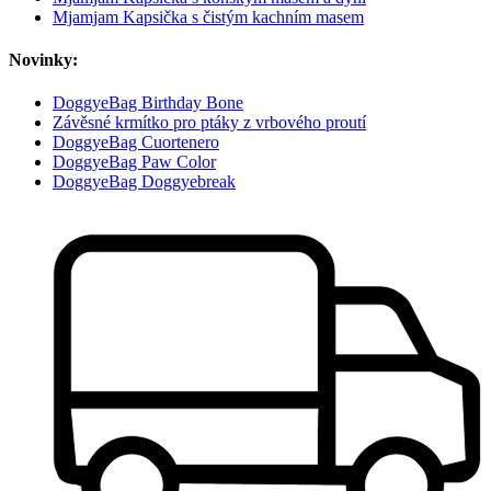
Mjamjam Kapsička s čistým kachním masem
Novinky:
DoggyeBag Birthday Bone
Závěsné krmítko pro ptáky z vrbového proutí
DoggyeBag Cuortenero
DoggyeBag Paw Color
DoggyeBag Doggyebreak