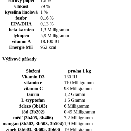
surový popel
1,6 %
vlhkost
79 %
kyselina linolová
1 %
fosfor
0,16 %
EPA/DHA
0,13 %
beta karoten
1,3 Milligramm
lykopen
5,9 Milligramm
vitamín A
18.100 IU
Energie ME
952 kcal
Výživové přísady
Složení
pro/na 1 kg
Vitamin D3
130 IU
vitamín e
110 Milligramm
vitamín C
93 Milligramm
taurin
1,2 Gramm
L-tryptofan
1,5 Gramm
železo (3b103)
6 Milligramm
jód (3b202)
0,49 Milligramm
měď (3b405, 3b406)
3,2 Milligramm
mangan (3b502, 3b503, 3b504)
1,9 Milligramm
zinek (3b603, 3b605, 3b606
19 Milligramm