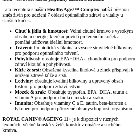
Tato receptura s naším
HealthyAge7™ Complex
nabízí přesnou
směs živin pro udržení 7 oblastí optimálního zdraví a vitality u
starších koček:
Chuť k jídlu & hmotnost:
Velmi chutné krmivo s vysokým
obsahem energie, které odpovídá preferencím koček a
pomáhá udržovat ideální hmotnost.
Trávení:
Prebiotická vláknina a vysoce stravitelné bílkoviny
pro podporu optimálního trávení.
Pohyblivost:
obsahuje EPA+DHA a chondroitin pro podporu
zdraví kloubů a pohyblivosti.
Kůže & srst:
Obsažená kyselina linolová a zinek přispívají k
udržení zdravé kůže a srsti.
Ledviny:
obsahuje kvalitní bílkoviny a upravený obsah
fosforu pro podporu zdraví ledvin.
Mozek & zrak:
Obsahuje tryptofan, EPA+DHA, taurin a
vitamin A pro podporu funkce mozku a zraku.
Imunita:
Obsahuje vitaminy C a E, taurin, beta-karoten a
lykopen pro podporu přirozené obranyschopnosti organismu.
ROYAL CANIN® AGEING 11+
je k dispozici v různých
texturách, včetně kousků v želé, kousků v omáčce a suchého
krmiva.