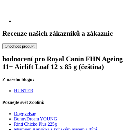
Recenze našich zákazníků a zákaznic
Ohodnotit produkt
hodnocení pro Royal Canin FHN Ageing
11+ Airlift Loaf 12 x 85 g (čeština)
Z našeho blogu:
HUNTER
Poznejte svět Zoolini:
DoggyeBag
BunnyDream YOUNG
Rinti Chicko Plus 225g
Mjamjam Kapsička s koňským masem a dýní