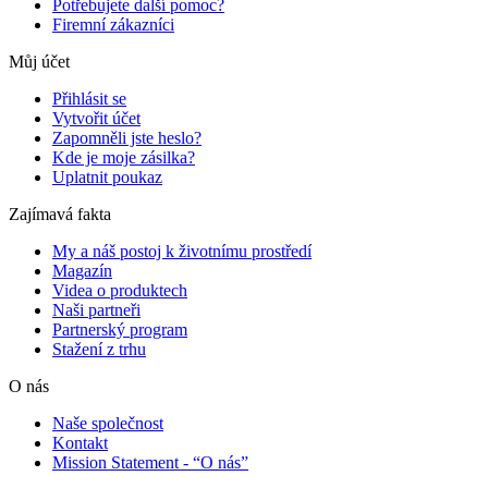
Potřebujete další pomoc?
Firemní zákazníci
Můj účet
Přihlásit se
Vytvořit účet
Zapomněli jste heslo?
Kde je moje zásilka?
Uplatnit poukaz
Zajímavá fakta
My a náš postoj k životnímu prostředí
Magazín
Videa o produktech
Naši partneři
Partnerský program
Stažení z trhu
O nás
Naše společnost
Kontakt
Mission Statement - “O nás”