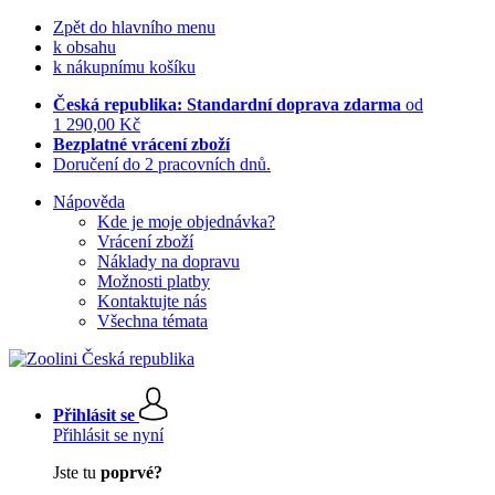
Zpět do hlavního menu
k obsahu
k nákupnímu košíku
Česká republika: Standardní doprava zdarma
od
1 290,00 Kč
Bezplatné vrácení zboží
Doručení do 2 pracovních dnů.
Nápověda
Kde je moje objednávka?
Vrácení zboží
Náklady na dopravu
Možnosti platby
Kontaktujte nás
Všechna témata
Přihlásit se
Přihlásit se nyní
Jste tu
poprvé?