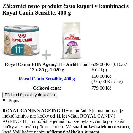
Zákazníci tento produkt často kupují v kombinaci s
Royal Canin Sensible, 400 g
Royal Canin FHN Ageing 11+ Airlift Loaf
629,00 Kč
(616,67
12 x 85 g, 1.020 g
Kč / kg)
150,00 Kč
Royal Canin Sensible, 400 g
(375,00 Kč / kg)
Celková cena:
779,00 Kč
Přidat obě položky do košíku
Popis
ROYAL CANIN® AGEING 11+
mimořádně jemná mousse je
mokré krmivo pro kočky
od 11 let věku.
ROYAL CANIN®
AGEING 11+ mimořádně jemná mousse byla vyvinuta pro starší
kočky a testována přímo na nich. Má
snadno žvýkatelnou texturu
,
která Vaší kočce nabízí
příjemný zážitek z krmení
.