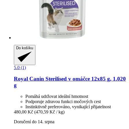
Do košíku
5.0 (1)
Royal Canin
Sterilised v omáčce 12x85 g, 1.020
g
Pomáhá udržovat ideální hmotnost
Podporuje zdravou funkci močových cest
Instinktivně preferováno, vynikající přijatelnost
480,00 Kč
(470,59 Kč / kg)
Doručení do 14. srpna