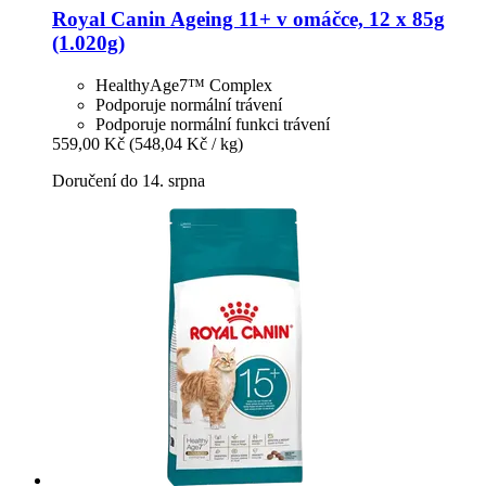
Royal Canin
Ageing 11+ v omáčce, 12 x 85g
(1.020g)
HealthyAge7™ Complex
Podporuje normální trávení
Podporuje normální funkci trávení
559,00 Kč
(548,04 Kč / kg)
Doručení do 14. srpna