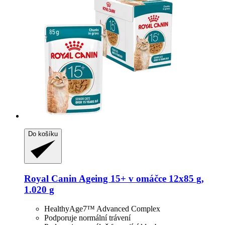
Do košíku
Royal Canin
Ageing 15+ v omáčce 12x85 g,
1.020 g
HealthyAge7™ Advanced Complex
Podporuje normální trávení