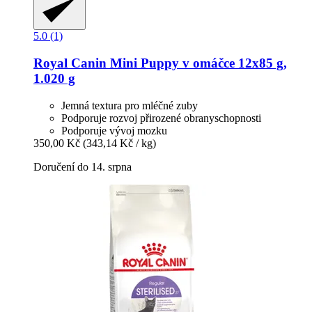
5.0 (1)
Royal Canin
Mini Puppy v omáčce 12x85 g,
1.020 g
Jemná textura pro mléčné zuby
Podporuje rozvoj přirozené obranyschopnosti
Podporuje vývoj mozku
350,00 Kč
(343,14 Kč / kg)
Doručení do 14. srpna