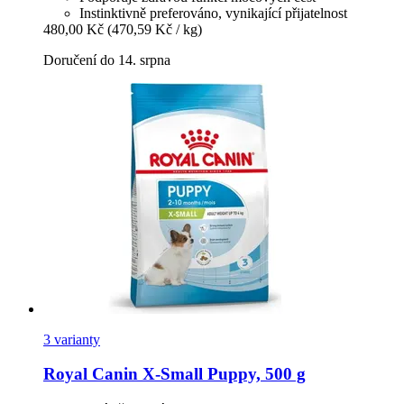
Instinktivně preferováno, vynikající přijatelnost
480,00 Kč
(470,59 Kč / kg)
Doručení do 14. srpna
3 varianty
Royal Canin
X-​Small Puppy, 500 g