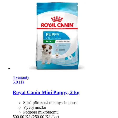
4 varianty
5.0 (1)
Royal Canin
Mini Puppy, 2 kg
Silná přirozená obranyschopnost
Vývoj mozku
Podpora mikrobiomu
500,00 Kč
(250,00 Kč / kg)