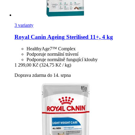
3 varianty
Royal Canin
Ageing Sterilised 11+, 4 kg
HealthyAge7™ Complex
Podporuje normální trávení
Podporuje normálně fungující klouby
1 299,00 Kč
(324,75 Kč / kg)
Doprava zdarma do 14. srpna