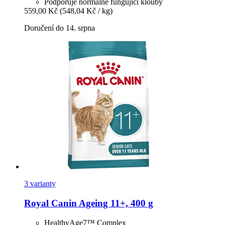
Podporuje normálně fungující klouby
559,00 Kč
(548,04 Kč / kg)
Doručení do 14. srpna
3 varianty
Royal Canin
Ageing 11+, 400 g
HealthyAge7™ Complex