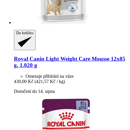
Do košíku
Royal Canin
Light Weight Care Mousse 12x85
g, 1.020 g
Omezuje přibírání na váze
430,00 Kč
(421,57 Kč / kg)
Doručení do 14. srpna