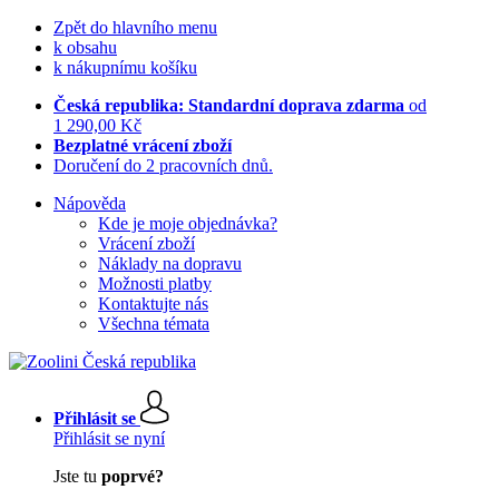
Zpět do hlavního menu
k obsahu
k nákupnímu košíku
Česká republika: Standardní doprava zdarma
od
1 290,00 Kč
Bezplatné vrácení zboží
Doručení do 2 pracovních dnů.
Nápověda
Kde je moje objednávka?
Vrácení zboží
Náklady na dopravu
Možnosti platby
Kontaktujte nás
Všechna témata
Přihlásit se
Přihlásit se nyní
Jste tu
poprvé?