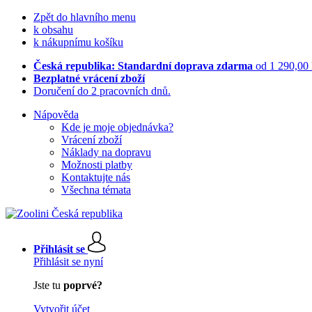
Zpět do hlavního menu
k obsahu
k nákupnímu košíku
Česká republika: Standardní doprava zdarma
od 1 290,00
Bezplatné vrácení zboží
Doručení do 2 pracovních dnů.
Nápověda
Kde je moje objednávka?
Vrácení zboží
Náklady na dopravu
Možnosti platby
Kontaktujte nás
Všechna témata
Přihlásit se
Přihlásit se nyní
Jste tu
poprvé?
Vytvořit účet