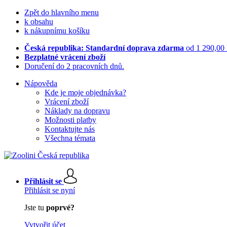
Zpět do hlavního menu
k obsahu
k nákupnímu košíku
Česká republika: Standardní doprava zdarma
od 1 290,00
Bezplatné vrácení zboží
Doručení do 2 pracovních dnů.
Nápověda
Kde je moje objednávka?
Vrácení zboží
Náklady na dopravu
Možnosti platby
Kontaktujte nás
Všechna témata
Přihlásit se
Přihlásit se nyní
Jste tu
poprvé?
Vytvořit účet