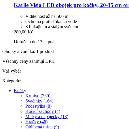
Karlie
Visio LED obojek pro kočky, 20-​35 cm o
Viditelnost až na 500 m
Ochrana proti stříkající vodě
S blikajícím a stálým světlem
280,00 Kč
Doručení do 13. srpna
Obojky a vodítka: 1 produkt
Všechny ceny zahrnují DPH
Váš výběr
Kategorie:
Kočky
Krmivo (739)
Svačinky (164)
Podestýlka (8)
Kočičí záchody (4)
Misky a napáječky (18)
Hračky (46)
Oblíbená místa (9)