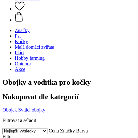
Značky
Psi
Kočky
Malá domácí zvířata
Ptáci
Hobby farming
Outdoor
Akce
Obojky a vodítka pro kočky
Nakupovat dle kategorií
Obojek
Svíticí obojky
Filtrovat a seřadit
Cena
Značky
Barva
Filtr