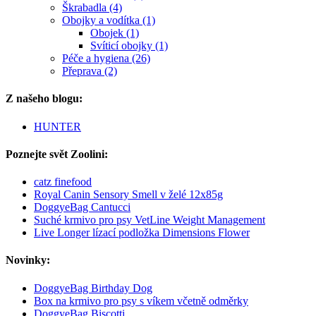
Škrabadla (4)
Obojky a vodítka (1)
Obojek (1)
Svíticí obojky (1)
Péče a hygiena (26)
Přeprava (2)
Z našeho blogu:
HUNTER
Poznejte svět Zoolini:
catz finefood
Royal Canin Sensory Smell v želé 12x85g
DoggyeBag Cantucci
Suché krmivo pro psy VetLine Weight Management
Live Longer lízací podložka Dimensions Flower
Novinky:
DoggyeBag Birthday Dog
Box na krmivo pro psy s víkem včetně odměrky
DoggyeBag Biscotti