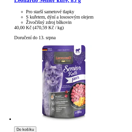
Leonardo
Senior kuře, 85 g
Pro starší sametové tlapky
S kuřetem, dýní a lososovým olejem
Živočišný zdroj bílkovin
40,00 Kč
(470,59 Kč / kg)
Doručení do 13. srpna
Do košíku