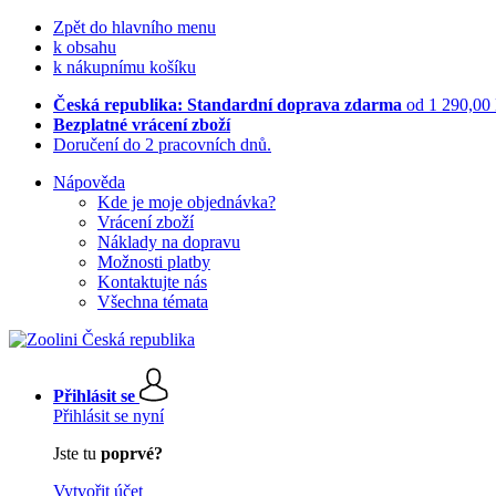
Zpět do hlavního menu
k obsahu
k nákupnímu košíku
Česká republika: Standardní doprava zdarma
od 1 290,00
Bezplatné vrácení zboží
Doručení do 2 pracovních dnů.
Nápověda
Kde je moje objednávka?
Vrácení zboží
Náklady na dopravu
Možnosti platby
Kontaktujte nás
Všechna témata
Přihlásit se
Přihlásit se nyní
Jste tu
poprvé?
Vytvořit účet