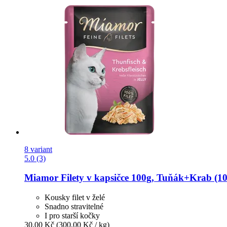
8 variant
5.0 (3)
Miamor
Filety v kapsičce 100g, Tuňák+Krab (10
Kousky filet v želé
Snadno stravitelné
I pro starší kočky
30,00 Kč
(300,00 Kč / kg)