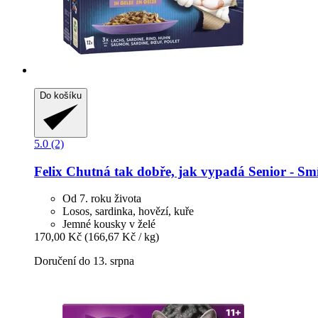
Do košíku
5.0 (2)
Felix
Chutná tak dobře, jak vypadá Senior -​ Smí
Od 7. roku života
Losos, sardinka, hovězí, kuře
Jemné kousky v želé
170,00 Kč
(166,67 Kč / kg)
Doručení do 13. srpna