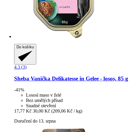
Do košíku
4.3 (3)
Sheba
Vanička Delikatesse in Gelee -​ losos, 85 g
-41%
Lososí maso v želé
Bez umělých přísad
Snadné otevření
17,77 Kč
30,00 Kč
(209,06 Kč / kg)
Doručení do 13. srpna