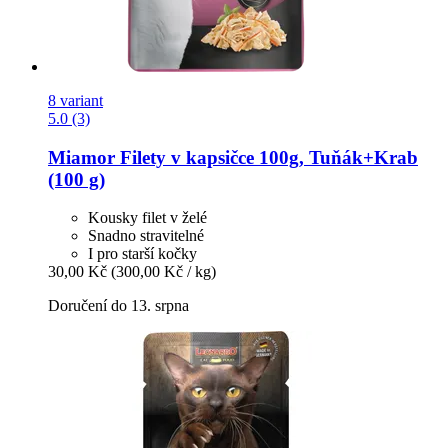
8 variant
5.0 (3)
Miamor
Filety v kapsičce 100g, Tuňák+Krab
(100 g)
Kousky filet v želé
Snadno stravitelné
I pro starší kočky
30,00 Kč
(300,00 Kč / kg)
Doručení do 13. srpna