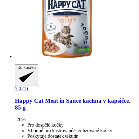
Do košíku
5.0 (1)
Happy Cat
Meat in Sauce kachna v kapsičce,
85 g
-26%
Pro dospělé kočky
Vhodné pro kastrované/sterilizované kočky
Poskytuje dostatek tekutin