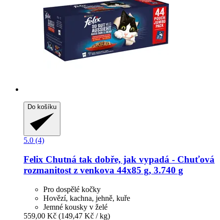
Do košíku
5.0 (4)
Felix
Chutná tak dobře, jak vypadá -​ Chuťová
rozmanitost z venkova 44x85 g, 3.740 g
Pro dospělé kočky
Hovězí, kachna, jehně, kuře
Jemné kousky v želé
559,00 Kč
(149,47 Kč / kg)