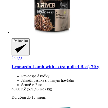
Do košíku
5.0 (3)
Leonardo
Lamb with extra pulled Beef, 70 g
Pro dospělé kočky
Jehněčí paštika s trhaným hovězím
Šetrně vařeno
40,00 Kč
(571,43 Kč / kg)
Doručení do 13. srpna