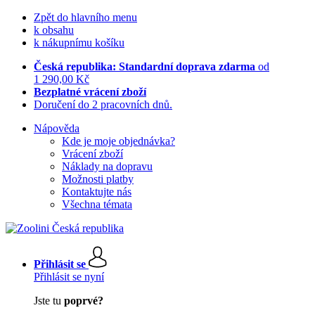
Zpět do hlavního menu
k obsahu
k nákupnímu košíku
Česká republika: Standardní doprava zdarma
od
1 290,00 Kč
Bezplatné vrácení zboží
Doručení do 2 pracovních dnů.
Nápověda
Kde je moje objednávka?
Vrácení zboží
Náklady na dopravu
Možnosti platby
Kontaktujte nás
Všechna témata
Přihlásit se
Přihlásit se nyní
Jste tu
poprvé?