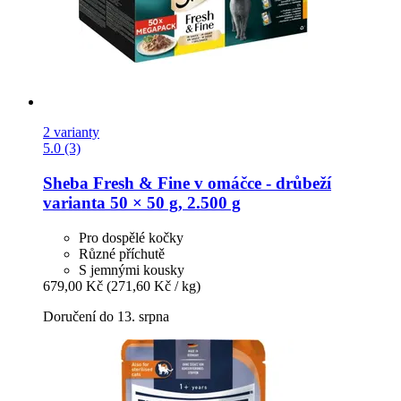
2 varianty
5.0 (3)
Sheba
Fresh & Fine v omáčce -​ drůbeží
varianta 50 × 50 g, 2.500 g
Pro dospělé kočky
Různé příchutě
S jemnými kousky
679,00 Kč
(271,60 Kč / kg)
Doručení do 13. srpna