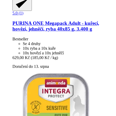
5.0 (1)
PURINA ONE
Megapack Adult -​ kuřecí,
hovězí, jehněčí, ryba 40x85 g, 3.400 g
Bestseller
Se 4 druhy
10x ryba a 10x kuře
10x hovězí a 10x jehněčí
629,00 Kč
(185,00 Kč / kg)
Doručení do 13. srpna