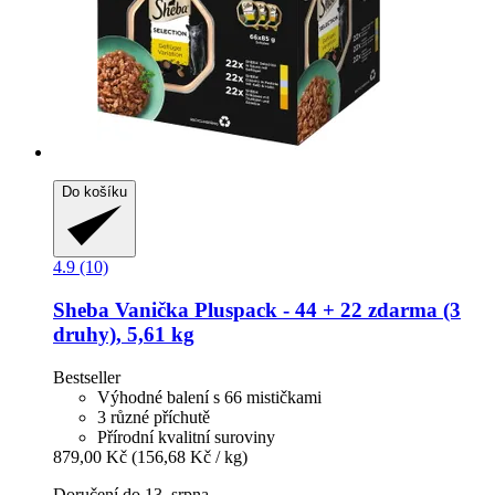
Do košíku
4.9 (10)
Sheba
Vanička Pluspack -​ 44 + 22 zdarma (3
druhy), 5,61 kg
Bestseller
Výhodné balení s 66 mističkami
3 různé příchutě
Přírodní kvalitní suroviny
879,00 Kč
(156,68 Kč / kg)
Doručení do 13. srpna