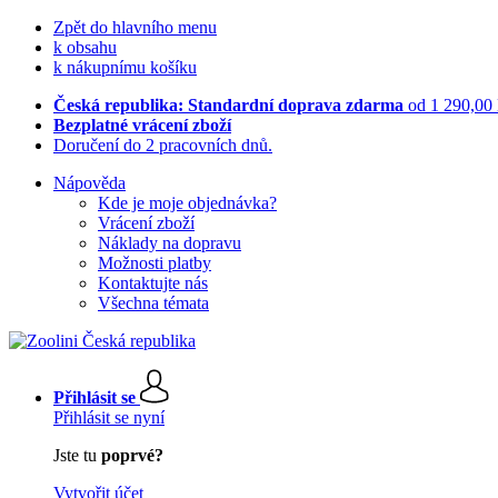
Zpět do hlavního menu
k obsahu
k nákupnímu košíku
Česká republika: Standardní doprava zdarma
od 1 290,00
Bezplatné vrácení zboží
Doručení do 2 pracovních dnů.
Nápověda
Kde je moje objednávka?
Vrácení zboží
Náklady na dopravu
Možnosti platby
Kontaktujte nás
Všechna témata
Přihlásit se
Přihlásit se nyní
Jste tu
poprvé?
Vytvořit účet