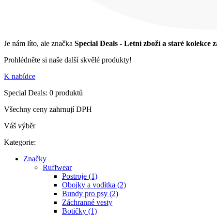
Je nám líto, ale značka
Special Deals - Letní zboží a staré kolekce
Prohlédněte si naše další skvělé produkty!
K nabídce
Special Deals: 0 produktů
Všechny ceny zahrnují DPH
Váš výběr
Kategorie:
Značky
Ruffwear
Postroje (1)
Obojky a vodítka (2)
Bundy pro psy (2)
Záchranné vesty
Botičky (1)