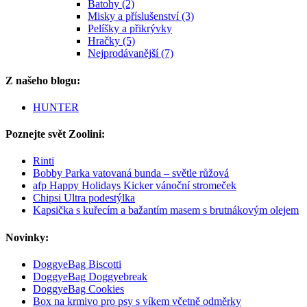
Batohy (2)
Misky a příslušenství (3)
Pelíšky a přikrývky
Hračky (5)
Nejprodávanější (7)
Z našeho blogu:
HUNTER
Poznejte svět Zoolini:
Rinti
Bobby Parka vatovaná bunda – světle růžová
afp Happy Holidays Kicker vánoční stromeček
Chipsi Ultra podestýlka
Kapsička s kuřecím a bažantím masem s brutnákovým olejem
Novinky:
DoggyeBag Biscotti
DoggyeBag Doggyebreak
DoggyeBag Cookies
Box na krmivo pro psy s víkem včetně odměrky