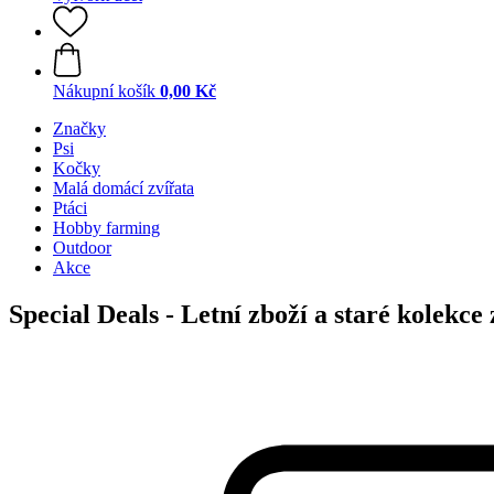
Nákupní košík
0,00 Kč
Značky
Psi
Kočky
Malá domácí zvířata
Ptáci
Hobby farming
Outdoor
Akce
Special Deals - Letní zboží a staré kolekc