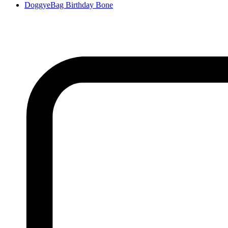
DoggyeBag Birthday Bone