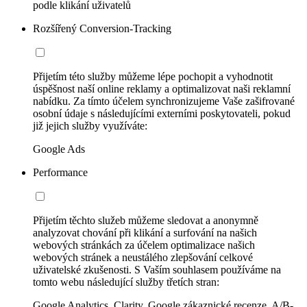
podle klikání uživatelů
Rozšířený Conversion-Tracking
Přijetím této služby můžeme lépe pochopit a vyhodnotit
úspěšnost naší online reklamy a optimalizovat naši reklamní
nabídku. Za tímto účelem synchronizujeme Vaše zašifrované
osobní údaje s následujícími externími poskytovateli, pokud
již jejich služby využíváte:
Google Ads
Performance
Přijetím těchto služeb můžeme sledovat a anonymně
analyzovat chování při klikání a surfování na našich
webových stránkách za účelem optimalizace našich
webových stránek a neustálého zlepšování celkové
uživatelské zkušenosti. S Vaším souhlasem používáme na
tomto webu následující služby třetích stran:
Google Analytics, Clarity, Google zákaznické recenze, A/B-