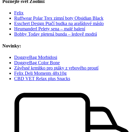
Poznejte svět Zoolini:
Felix
Ruffwear Polar Trex zimní boty Obsidian Black
Esschert Design Ptačí budka na arašídové máslo
Heumanderl Pelety sena – malé balení
Bobby Today pletená bunda – ledově modrá
Novinky:
DoggyeBag Morbidosi
DoggyeBag Color Bone
Závěsné krmítko pro ptáky z vrbového proutí
Felix Deli Moments 48x10g
CBD VET Relax plus Snacks