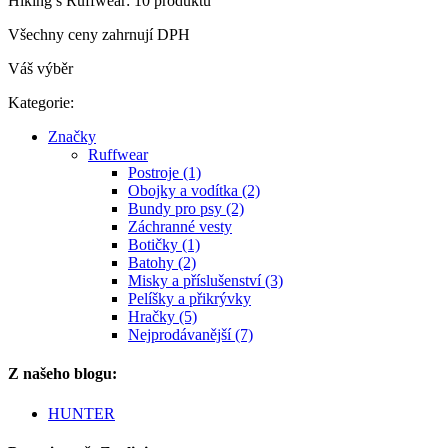
Hiking s Ruffwear: 10 produktů
Všechny ceny zahrnují DPH
Váš výběr
Kategorie:
Značky
Ruffwear
Postroje (1)
Obojky a vodítka (2)
Bundy pro psy (2)
Záchranné vesty
Botičky (1)
Batohy (2)
Misky a příslušenství (3)
Pelíšky a přikrývky
Hračky (5)
Nejprodávanější (7)
Z našeho blogu:
HUNTER