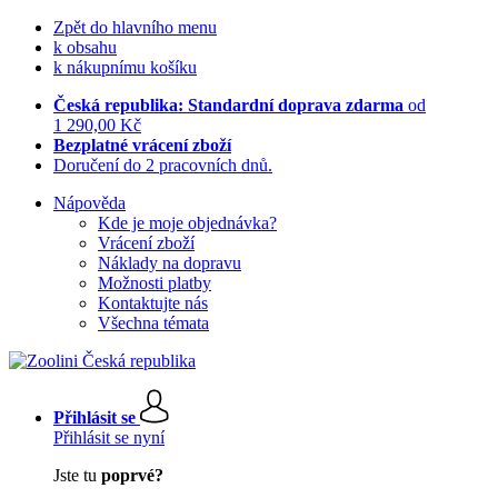
Zpět do hlavního menu
k obsahu
k nákupnímu košíku
Česká republika: Standardní doprava zdarma
od
1 290,00 Kč
Bezplatné vrácení zboží
Doručení do 2 pracovních dnů.
Nápověda
Kde je moje objednávka?
Vrácení zboží
Náklady na dopravu
Možnosti platby
Kontaktujte nás
Všechna témata
Přihlásit se
Přihlásit se nyní
Jste tu
poprvé?