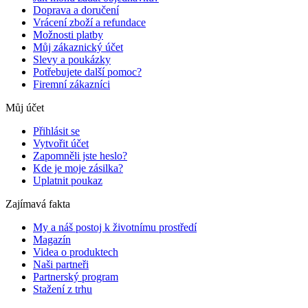
Doprava a doručení
Vrácení zboží a refundace
Možnosti platby
Můj zákaznický účet
Slevy a poukázky
Potřebujete další pomoc?
Firemní zákazníci
Můj účet
Přihlásit se
Vytvořit účet
Zapomněli jste heslo?
Kde je moje zásilka?
Uplatnit poukaz
Zajímavá fakta
My a náš postoj k životnímu prostředí
Magazín
Videa o produktech
Naši partneři
Partnerský program
Stažení z trhu