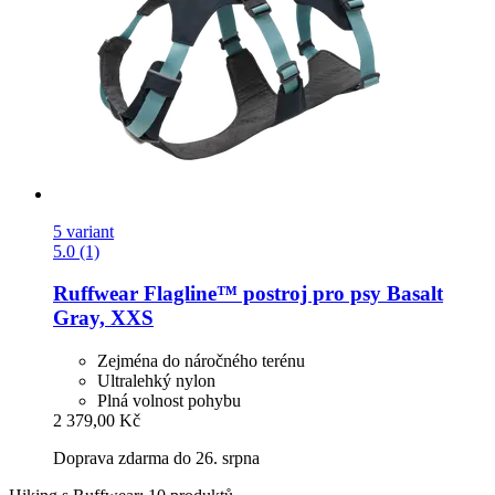
5 variant
5.0 (1)
Ruffwear
Flagline™ postroj pro psy Basalt
Gray, XXS
Zejména do náročného terénu
Ultralehký nylon
Plná volnost pohybu
2 379,00 Kč
Doprava zdarma do 26. srpna