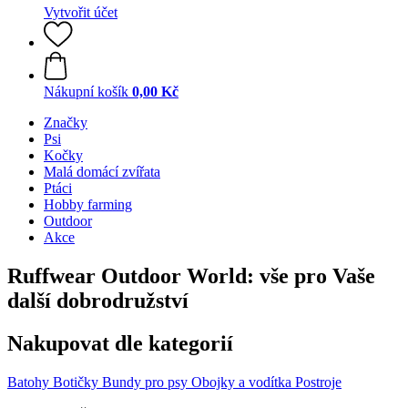
Vytvořit účet
Nákupní košík
0,00 Kč
Značky
Psi
Kočky
Malá domácí zvířata
Ptáci
Hobby farming
Outdoor
Akce
Ruffwear Outdoor World: vše pro Vaše
další dobrodružství
Nakupovat dle kategorií
Batohy
Botičky
Bundy pro psy
Obojky a vodítka
Postroje