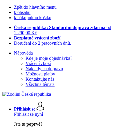
Zpět do hlavního menu
k obsahu
k nákupnímu košíku
Česká republika: Standardní doprava zdarma
od
1 290,00 Kč
Bezplatné vrácení zboží
Doručení do 2 pracovních dnů.
Nápověda
Kde je moje objednávka?
Vrácení zboží
Náklady na dopravu
Možnosti platby
Kontaktujte nás
Všechna témata
Přihlásit se
Přihlásit se nyní
Jste tu
poprvé?