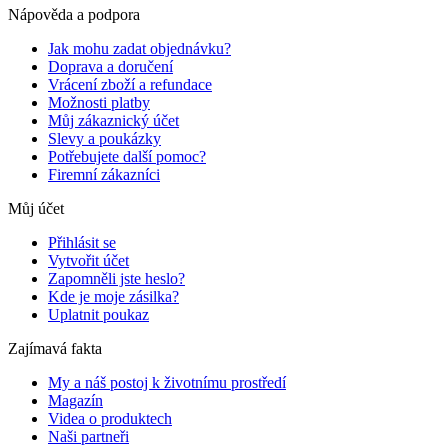
Nápověda a podpora
Jak mohu zadat objednávku?
Doprava a doručení
Vrácení zboží a refundace
Možnosti platby
Můj zákaznický účet
Slevy a poukázky
Potřebujete další pomoc?
Firemní zákazníci
Můj účet
Přihlásit se
Vytvořit účet
Zapomněli jste heslo?
Kde je moje zásilka?
Uplatnit poukaz
Zajímavá fakta
My a náš postoj k životnímu prostředí
Magazín
Videa o produktech
Naši partneři