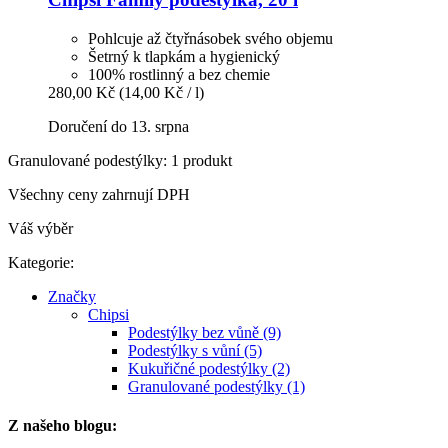
Pohlcuje až čtyřnásobek svého objemu
Šetrný k tlapkám a hygienický
100% rostlinný a bez chemie
280,00 Kč
(14,00 Kč / l)
Doručení do 13. srpna
Granulované podestýlky: 1 produkt
Všechny ceny zahrnují DPH
Váš výběr
Kategorie:
Značky
Chipsi
Podestýlky bez vůně (9)
Podestýlky s vůní (5)
Kukuřičné podestýlky (2)
Granulované podestýlky (1)
Z našeho blogu: