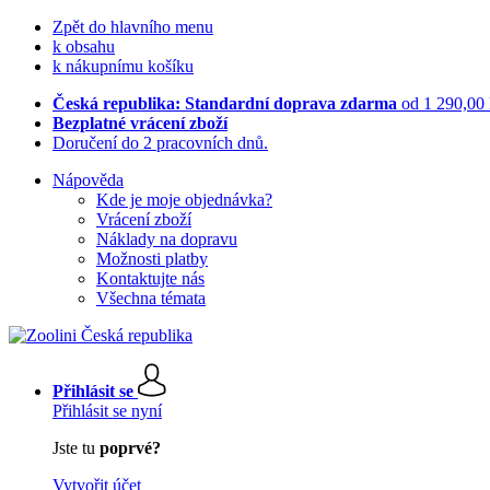
Zpět do hlavního menu
k obsahu
k nákupnímu košíku
Česká republika: Standardní doprava zdarma
od 1 290,00
Bezplatné vrácení zboží
Doručení do 2 pracovních dnů.
Nápověda
Kde je moje objednávka?
Vrácení zboží
Náklady na dopravu
Možnosti platby
Kontaktujte nás
Všechna témata
Přihlásit se
Přihlásit se nyní
Jste tu
poprvé?
Vytvořit účet