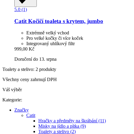
5.0 (1)
Catit
Kočičí toaleta s krytem, jumbo
Extrémně velký vchod
Pro velké kočky či více koček
Integrovaný uhlíkový filtr
999,00 Kč
Doručení do 13. srpna
Toalety a stelivo: 2 produkty
Všechny ceny zahrnují DPH
Váš výběr
Kategorie:
Značky
Catit
Hračky a předměty na škrábání (11)
Misky na jídlo a pítka (9)
Toalety a stelivo (2)