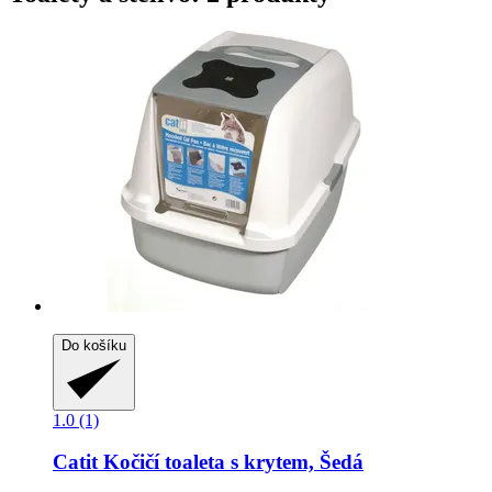
Do košíku
1.0 (1)
Catit
Kočičí toaleta s krytem, Šedá