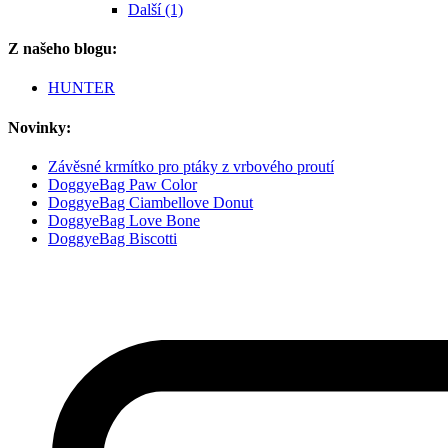
Další (1)
Z našeho blogu:
HUNTER
Novinky:
Závěsné krmítko pro ptáky z vrbového proutí
DoggyeBag Paw Color
DoggyeBag Ciambellove Donut
DoggyeBag Love Bone
DoggyeBag Biscotti