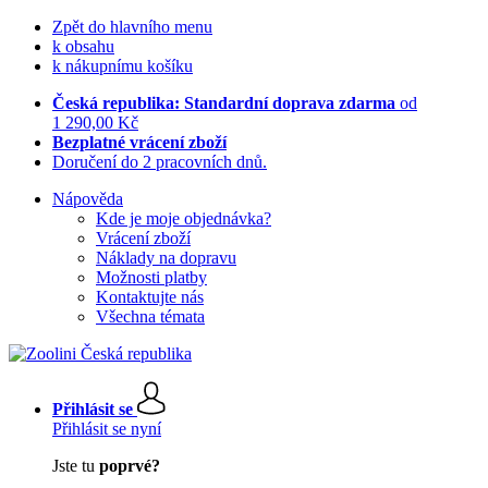
Zpět do hlavního menu
k obsahu
k nákupnímu košíku
Česká republika: Standardní doprava zdarma
od
1 290,00 Kč
Bezplatné vrácení zboží
Doručení do 2 pracovních dnů.
Nápověda
Kde je moje objednávka?
Vrácení zboží
Náklady na dopravu
Možnosti platby
Kontaktujte nás
Všechna témata
Přihlásit se
Přihlásit se nyní
Jste tu
poprvé?