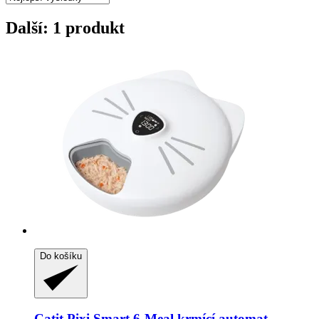
Další: 1 produkt
Do košíku
Catit
Pixi Smart 6-​Meal krmící automat