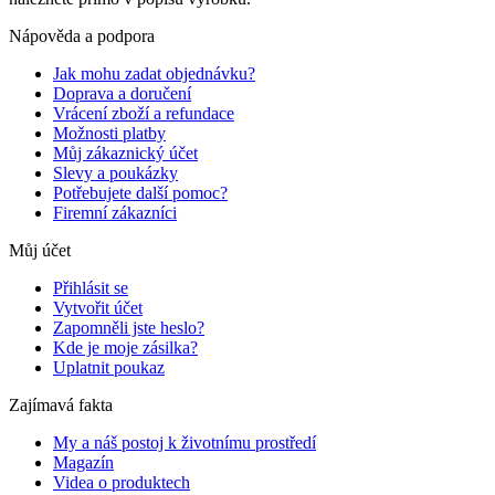
Nápověda a podpora
Jak mohu zadat objednávku?
Doprava a doručení
Vrácení zboží a refundace
Možnosti platby
Můj zákaznický účet
Slevy a poukázky
Potřebujete další pomoc?
Firemní zákazníci
Můj účet
Přihlásit se
Vytvořit účet
Zapomněli jste heslo?
Kde je moje zásilka?
Uplatnit poukaz
Zajímavá fakta
My a náš postoj k životnímu prostředí
Magazín
Videa o produktech