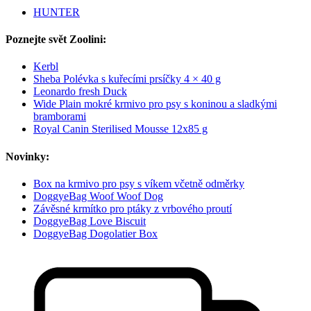
HUNTER
Poznejte svět Zoolini:
Kerbl
Sheba Polévka s kuřecími prsíčky 4 × 40 g
Leonardo fresh Duck
Wide Plain mokré krmivo pro psy s koninou a sladkými
bramborami
Royal Canin Sterilised Mousse 12x85 g
Novinky:
Box na krmivo pro psy s víkem včetně odměrky
DoggyeBag Woof Woof Dog
Závěsné krmítko pro ptáky z vrbového proutí
DoggyeBag Love Biscuit
DoggyeBag Dogolatier Box