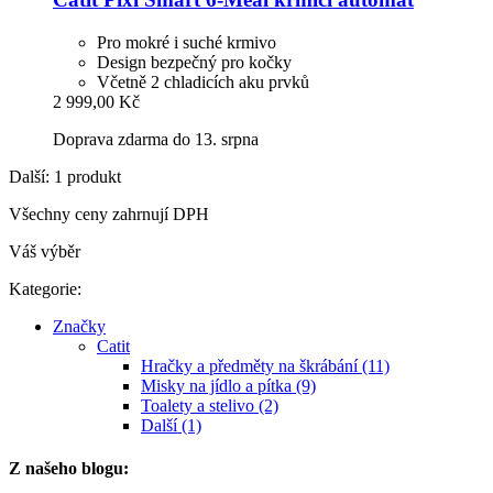
Pro mokré i suché krmivo
Design bezpečný pro kočky
Včetně 2 chladicích aku prvků
2 999,00 Kč
Doprava zdarma do 13. srpna
Další: 1 produkt
Všechny ceny zahrnují DPH
Váš výběr
Kategorie:
Značky
Catit
Hračky a předměty na škrábání (11)
Misky na jídlo a pítka (9)
Toalety a stelivo (2)
Další (1)
Z našeho blogu: