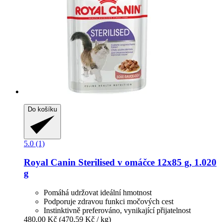
Do košíku
5.0 (1)
Royal Canin
Sterilised v omáčce 12x85 g, 1.020
g
Pomáhá udržovat ideální hmotnost
Podporuje zdravou funkci močových cest
Instinktivně preferováno, vynikající přijatelnost
480,00 Kč
(470,59 Kč / kg)