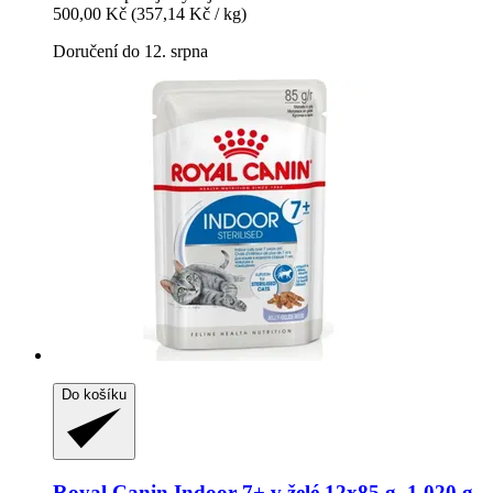
500,00 Kč
(357,14 Kč / kg)
Doručení do 12. srpna
Do košíku
Royal Canin
Indoor 7+ v želé 12x85 g, 1.020 g