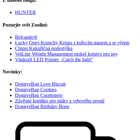
Z našeho blogu:
HUNTER
Poznejte svět Zoolini:
Belcando®
Lucky Ones Krunchy Krisps s kuřecím masem a se sýrem
Chipsi Kukuřičná podestýlka
VetLine Weight Management mokré krmivo pro psy
Vitakraft LED Pointer „Catch the light“
Novinky:
DoggyeBag Love Biscuit
DoggyeBag Cookies
DoggyeBag Cuortenero
Závěsné krmítko pro ptáky z vrbového proutí
DoggyeBag Birthday Bone