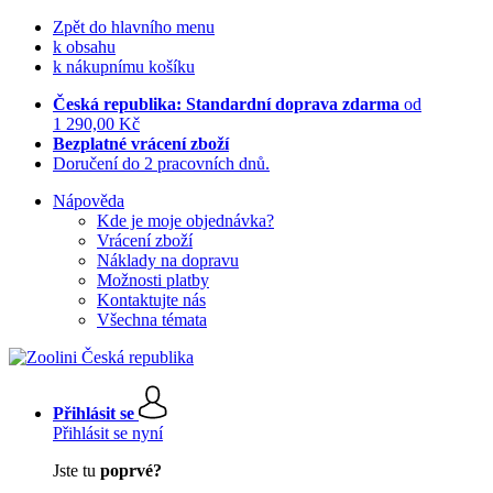
Zpět do hlavního menu
k obsahu
k nákupnímu košíku
Česká republika: Standardní doprava zdarma
od
1 290,00 Kč
Bezplatné vrácení zboží
Doručení do 2 pracovních dnů.
Nápověda
Kde je moje objednávka?
Vrácení zboží
Náklady na dopravu
Možnosti platby
Kontaktujte nás
Všechna témata
Přihlásit se
Přihlásit se nyní
Jste tu
poprvé?