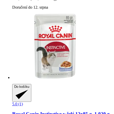
Doručení do 12. srpna
Do košíku
5.0 (1)
Royal Canin
Instinctive v želé 12x85 g, 1.020 g