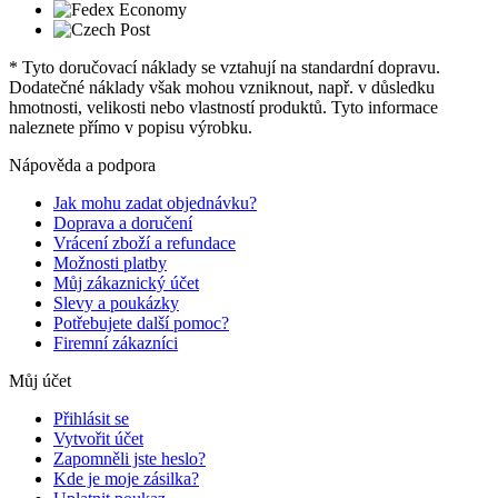
* Tyto doručovací náklady se vztahují na standardní dopravu.
Dodatečné náklady však mohou vzniknout, např. v důsledku
hmotnosti, velikosti nebo vlastností produktů. Tyto informace
naleznete přímo v popisu výrobku.
Nápověda a podpora
Jak mohu zadat objednávku?
Doprava a doručení
Vrácení zboží a refundace
Možnosti platby
Můj zákaznický účet
Slevy a poukázky
Potřebujete další pomoc?
Firemní zákazníci
Můj účet
Přihlásit se
Vytvořit účet
Zapomněli jste heslo?
Kde je moje zásilka?