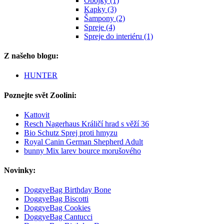
Obojky (1)
Kapky (3)
Šampony (2)
Spreje (4)
Spreje do interiéru (1)
Z našeho blogu:
HUNTER
Poznejte svět Zoolini:
Kattovit
Resch Nagerhaus Králičí hrad s věží 36
Bio Schutz Sprej proti hmyzu
Royal Canin German Shepherd Adult
bunny Mix larev bource morušového
Novinky:
DoggyeBag Birthday Bone
DoggyeBag Biscotti
DoggyeBag Cookies
DoggyeBag Cantucci