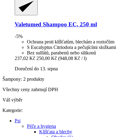
Valetumed
Shampoo EC, 250 ml
-5%
Ochrana proti klíšťatům, blechám a roztočům
S Eucalyptus Citriodora a pečujícími složkami
Bez sulfátů, parabenů nebo silikonů
237,02 Kč
250,00 Kč
(948,08 Kč / l)
Doručení do 13. srpna
Šampony: 2 produkty
Všechny ceny zahrnují DPH
Váš výběr
Kategorie:
Psi
Péče a hygiena
Klíšťata a blechy