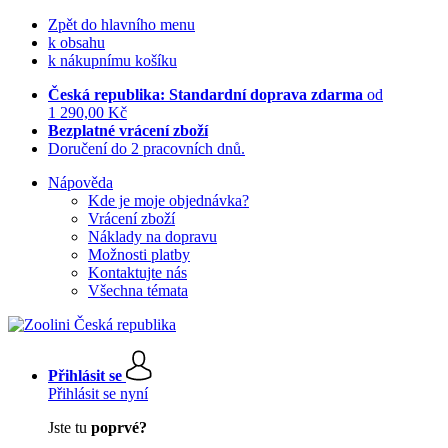
Zpět do hlavního menu
k obsahu
k nákupnímu košíku
Česká republika: Standardní doprava zdarma
od
1 290,00 Kč
Bezplatné vrácení zboží
Doručení do 2 pracovních dnů.
Nápověda
Kde je moje objednávka?
Vrácení zboží
Náklady na dopravu
Možnosti platby
Kontaktujte nás
Všechna témata
Přihlásit se
Přihlásit se nyní
Jste tu
poprvé?