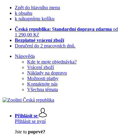
Zpět do hlavního menu
k obsahu
k nákupnímu košíku
Česká republika: Standardní doprava zdarma
od
1 290,00 Kč
Bezplatné vrácení zboží
Doručení do 2 pracovních dnů.
Nápověda
Kde je moje objednávka?
Vrácení zboží
Náklady na dopravu
Možnosti platby
Kontaktujte nás
Všechna témata
Přihlásit se
Přihlásit se nyní
Jste tu
poprvé?