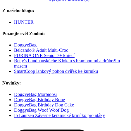
Z našeho blogu:
HUNTER
Poznejte svět Zoolini:
DoggyeBag
Belcando® Adult Multi-Croc
PURINA ONE Senior 7+ kuřecí
Betty's Landhausküche Klokan s bramborami a drůbežím
masem
SmartCoop lankový pohon dvířek ke kurníku
Novinky:
DoggyeBag Morbidosi
DoggyeBag Birthday Bone
DoggyeBag Birthday Dog Cake
DoggyeBag Woof Woof Dog
Ib Laursen Závěsné keramické krmítko pro ptáky