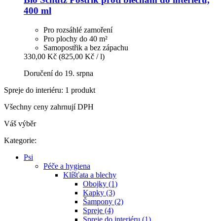
400 ml
Pro rozsáhlé zamoření
Pro plochy do 40 m²
Samopostřik a bez zápachu
330,00 Kč
(825,00 Kč / l)
Doručení do 19. srpna
Spreje do interiéru: 1 produkt
Všechny ceny zahrnují DPH
Váš výběr
Kategorie:
Psi
Péče a hygiena
Klíšťata a blechy
Obojky (1)
Kapky (3)
Šampony (2)
Spreje (4)
Spreje do interiéru (1)