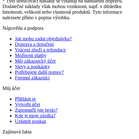
* Tyto doručovací náklady se vztahují na standardní dopravu.
Dodatečné náklady však mohou vzniknout, např. v důsledku
hmotnosti, velikosti nebo vlastností produktů. Tyto informace
naleznete přímo v popisu výrobku.
Nápověda a podpora
Jak mohu zadat objednávku?
Doprava a doručení
Vrácení zboží a refundace
Možnosti platby
Můj zákaznický účet
Slevy a poukázky
Potřebujete další pomoc?
Firemní zákazníci
Můj účet
Přihlásit se
Vytvořit účet
Zapomněli jste heslo?
Kde je moje zásilka?
Uplatnit poukaz
Zajímavá fakta