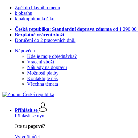
Zpět do hlavního menu
k obsahu
k nákupnímu košíku
Česká republika: Standardní doprava zdarma
od 1 290,00
Bezplatné vrácení zboží
Doručení do 2 pracovních dnů.
Nápověda
Kde je moje objednávka?
Vrácení zboží
Náklady na dopravu
Možnosti platby
Kontaktujte nás
Všechna témata
Přihlásit se
Přihlásit se nyní
Jste tu
poprvé?
Vytvořit účet