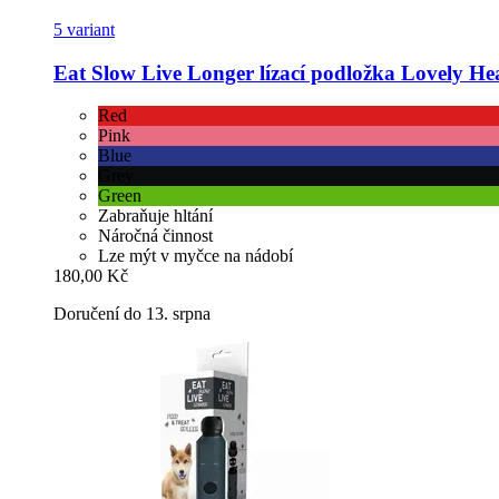
5 variant
Eat Slow
Live Longer lízací podložka Lovely He
Red
Pink
Blue
Grey
Green
Zabraňuje hltání
Náročná činnost
Lze mýt v myčce na nádobí
180,00 Kč
Doručení do 13. srpna