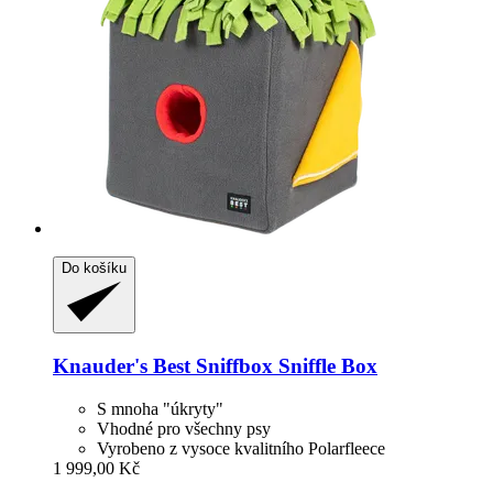
Do košíku
Knauder's Best
Sniffbox Sniffle Box
S mnoha "úkryty"
Vhodné pro všechny psy
Vyrobeno z vysoce kvalitního Polarfleece
1 999,00 Kč