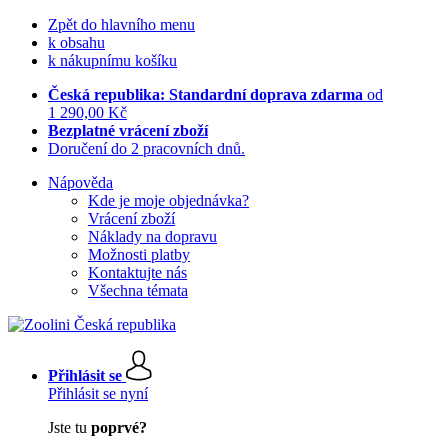
Zpět do hlavního menu
k obsahu
k nákupnímu košíku
Česká republika: Standardní doprava zdarma
od
1 290,00 Kč
Bezplatné vrácení zboží
Doručení do 2 pracovních dnů.
Nápověda
Kde je moje objednávka?
Vrácení zboží
Náklady na dopravu
Možnosti platby
Kontaktujte nás
Všechna témata
Přihlásit se
Přihlásit se nyní
Jste tu
poprvé?