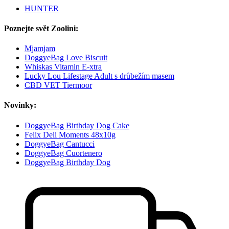
HUNTER
Poznejte svět Zoolini:
Mjamjam
DoggyeBag Love Biscuit
Whiskas Vitamin E‑xtra
Lucky Lou Lifestage Adult s drůbežím masem
CBD VET Tiermoor
Novinky:
DoggyeBag Birthday Dog Cake
Felix Deli Moments 48x10g
DoggyeBag Cantucci
DoggyeBag Cuortenero
DoggyeBag Birthday Dog