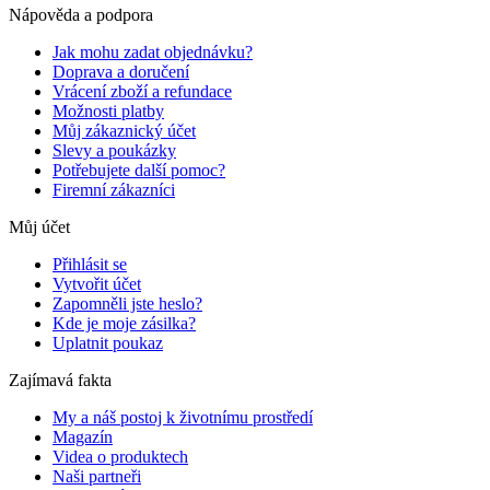
Nápověda a podpora
Jak mohu zadat objednávku?
Doprava a doručení
Vrácení zboží a refundace
Možnosti platby
Můj zákaznický účet
Slevy a poukázky
Potřebujete další pomoc?
Firemní zákazníci
Můj účet
Přihlásit se
Vytvořit účet
Zapomněli jste heslo?
Kde je moje zásilka?
Uplatnit poukaz
Zajímavá fakta
My a náš postoj k životnímu prostředí
Magazín
Videa o produktech
Naši partneři