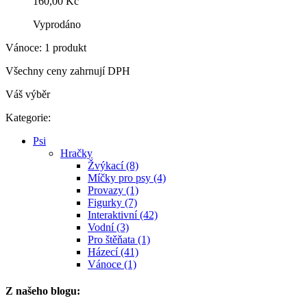
160,00 Kč
Vyprodáno
Vánoce: 1 produkt
Všechny ceny zahrnují DPH
Váš výběr
Kategorie:
Psi
Hračky
Žvýkací (8)
Míčky pro psy (4)
Provazy (1)
Figurky (7)
Interaktivní (42)
Vodní (3)
Pro štěňata (1)
Házecí (41)
Vánoce (1)
Z našeho blogu: