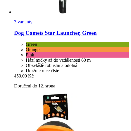
3 varianty
Dog Comets
Star Launcher, Green
Green
Orange
Pink
Hází míčky až do vzdálenosti 60 m
Obzvláště robustní a odolná
Udržuje ruce čisté
450,00 Kč
Doručení do 12. srpna