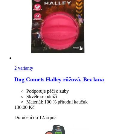
2 varianty
Dog Comets
Halley růžová, Bez lana
Podporuje péči o zuby
Skvěle se odráží
Materiál: 100 % přírodní kaučuk
130,00 Kč
Doručení do 12. srpna