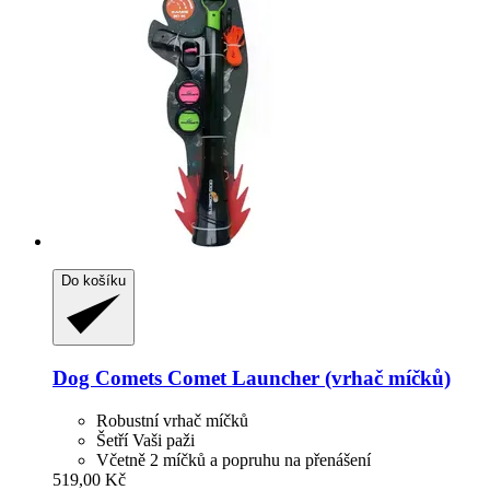
Do košíku
Dog Comets
Comet Launcher (vrhač míčků)
Robustní vrhač míčků
Šetří Vaši paži
Včetně 2 míčků a popruhu na přenášení
519,00 Kč