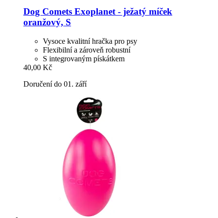
Dog Comets
Exoplanet -​ ježatý míček
oranžový, S
Vysoce kvalitní hračka pro psy
Flexibilní a zároveň robustní
S integrovaným pískátkem
40,00 Kč
Doručení do 01. září