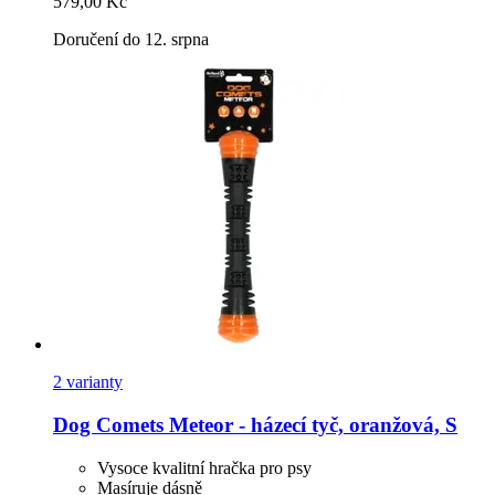
579,00 Kč
Doručení do 12. srpna
2 varianty
Dog Comets
Meteor -​ házecí tyč, oranžová, S
Vysoce kvalitní hračka pro psy
Masíruje dásně