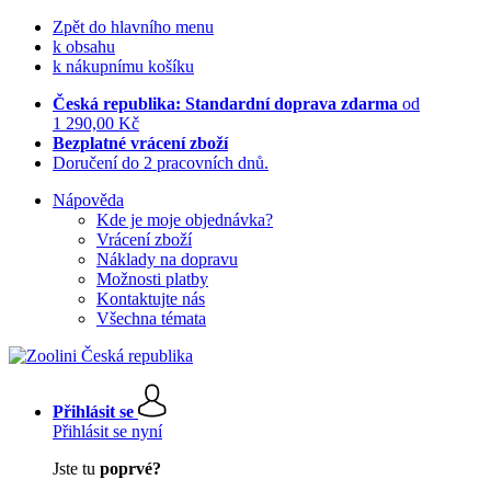
Zpět do hlavního menu
k obsahu
k nákupnímu košíku
Česká republika: Standardní doprava zdarma
od
1 290,00 Kč
Bezplatné vrácení zboží
Doručení do 2 pracovních dnů.
Nápověda
Kde je moje objednávka?
Vrácení zboží
Náklady na dopravu
Možnosti platby
Kontaktujte nás
Všechna témata
Přihlásit se
Přihlásit se nyní
Jste tu
poprvé?