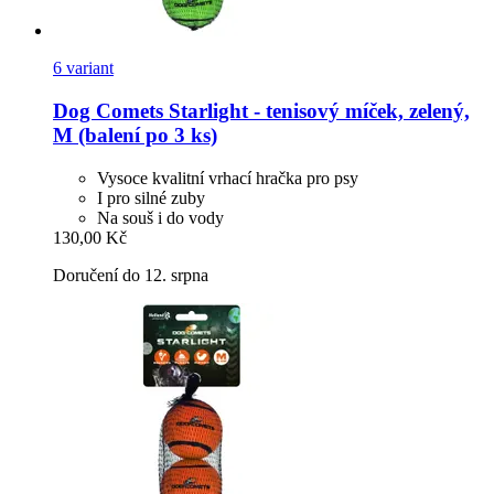
6 variant
Dog Comets
Starlight -​ tenisový míček, zelený,
M (balení po 3 ks)
Vysoce kvalitní vrhací hračka pro psy
I pro silné zuby
Na souš i do vody
130,00 Kč
Doručení do 12. srpna