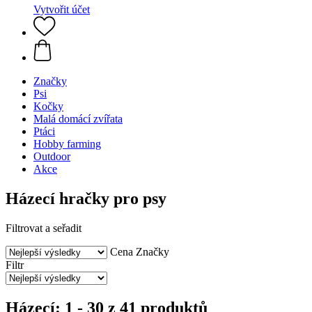
Vytvořit účet
Značky
Psi
Kočky
Malá domácí zvířata
Ptáci
Hobby farming
Outdoor
Akce
Házecí hračky pro psy
Filtrovat a seřadit
Cena
Značky
Filtr
Házecí: 1 - 30 z 41 produktů