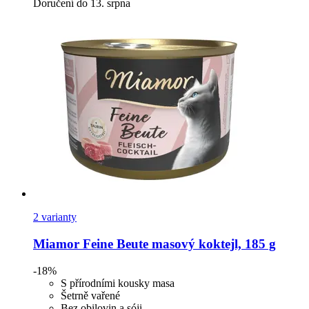
Doručení do 13. srpna
2 varianty
Miamor
Feine Beute masový koktejl, 185 g
-18%
S přírodními kousky masa
Šetrně vařené
Bez obilovin a sóji