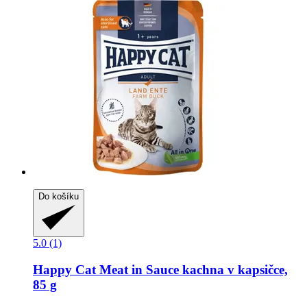
Do košíku
5.0 (1)
Happy Cat
Meat in Sauce kachna v kapsičce,
85 g