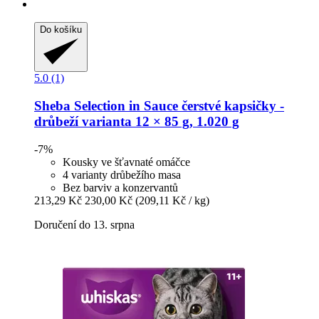
Do košíku
5.0 (1)
Sheba
Selection in Sauce čerstvé kapsičky -​
drůbeží varianta 12 × 85 g, 1.020 g
-7%
Kousky ve šťavnaté omáčce
4 varianty drůbežího masa
Bez barviv a konzervantů
213,29 Kč
230,00 Kč
(209,11 Kč / kg)
Doručení do 13. srpna