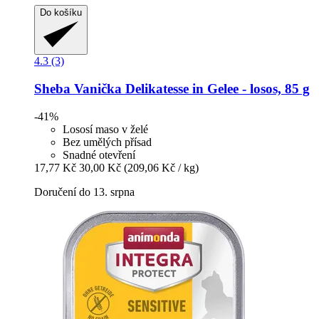
Do košíku
4.3 (3)
Sheba
Vanička Delikatesse in Gelee -​ losos, 85 g
-41%
Lososí maso v želé
Bez umělých přísad
Snadné otevření
17,77 Kč
30,00 Kč
(209,06 Kč / kg)
Doručení do 13. srpna