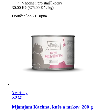
Vhodné i pro starší kočky
30,00 Kč
(375,00 Kč / kg)
Doručení do 21. srpna
3 varianty
5.0 (2)
Mjamjam
Kachna, kuře a mrkev, 200 g