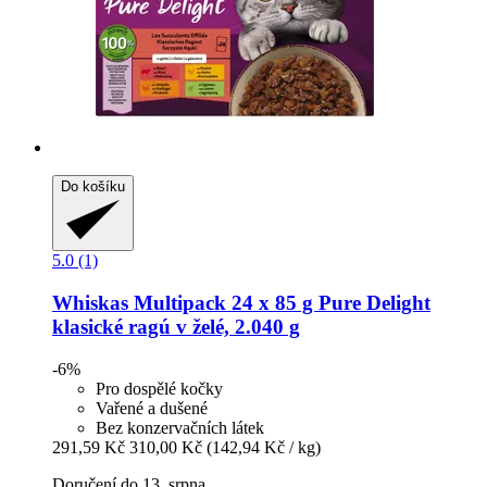
Do košíku
5.0 (1)
Whiskas
Multipack 24 x 85 g Pure Delight
klasické ragú v želé, 2.040 g
-6%
Pro dospělé kočky
Vařené a dušené
Bez konzervačních látek
291,59 Kč
310,00 Kč
(142,94 Kč / kg)
Doručení do 13. srpna