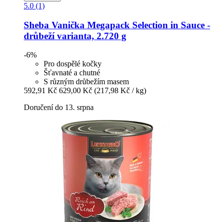
5.0 (1)
Sheba
Vanička Megapack Selection in Sauce -​
drůbeží varianta, 2.720 g
-6%
Pro dospělé kočky
Šťavnaté a chutné
S různým drůbežím masem
592,91 Kč
629,00 Kč
(217,98 Kč / kg)
Doručení do 13. srpna