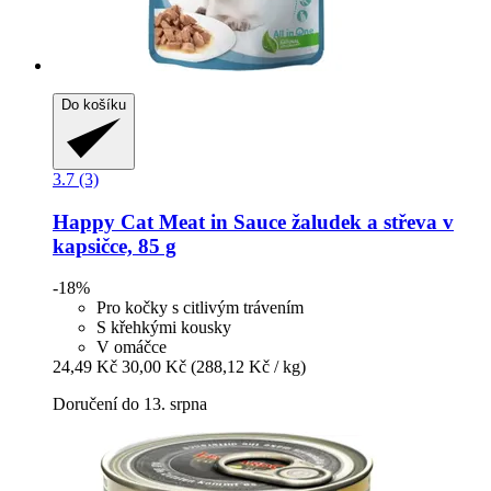
Do košíku
3.7 (3)
Happy Cat
Meat in Sauce žaludek a střeva v
kapsičce, 85 g
-18%
Pro kočky s citlivým trávením
S křehkými kousky
V omáčce
24,49 Kč
30,00 Kč
(288,12 Kč / kg)
Doručení do 13. srpna