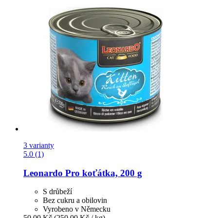
3 varianty
5.0 (1)
Leonardo
Pro koťátka, 200 g
S drůbeží
Bez cukru a obilovin
Vyrobeno v Německu
50,00 Kč
(250,00 Kč / kg)