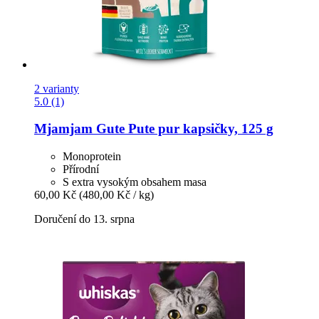
2 varianty
5.0 (1)
Mjamjam
Gute Pute pur kapsičky, 125 g
Monoprotein
Přírodní
S extra vysokým obsahem masa
60,00 Kč
(480,00 Kč / kg)
Doručení do 13. srpna