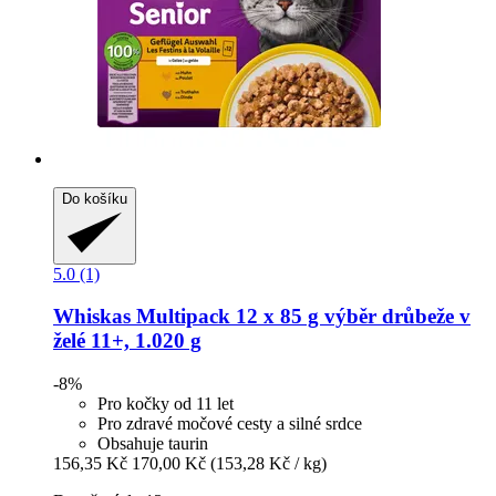
Do košíku
5.0 (1)
Whiskas
Multipack 12 x 85 g výběr drůbeže v
želé 11+, 1.020 g
-8%
Pro kočky od 11 let
Pro zdravé močové cesty a silné srdce
Obsahuje taurin
156,35 Kč
170,00 Kč
(153,28 Kč / kg)