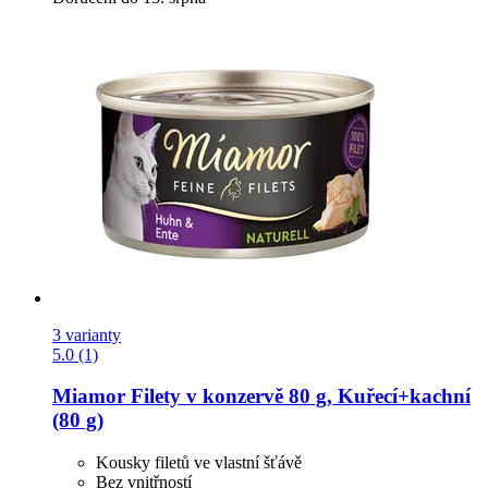
3 varianty
5.0 (1)
Miamor
Filety v konzervě 80 g, Kuřecí+kachní
(80 g)
Kousky filetů ve vlastní šťávě
Bez vnitřností