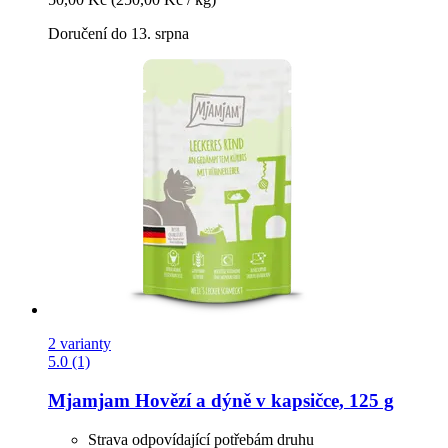
Doručení do 13. srpna
2 varianty
5.0 (1)
Mjamjam
Hovězí a dýně v kapsičce, 125 g
Strava odpovídající potřebám druhu