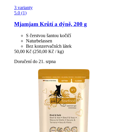
3 varianty
5.0 (1)
Mjamjam
Krůtí a dýně, 200 g
S čerstvou šantou kočičí
Naturbelassen
Bez konzervačních látek
50,00 Kč
(250,00 Kč / kg)
Doručení do 21. srpna