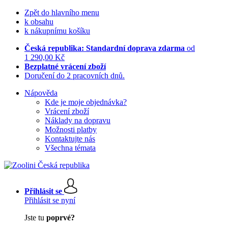
Zpět do hlavního menu
k obsahu
k nákupnímu košíku
Česká republika: Standardní doprava zdarma
od
1 290,00 Kč
Bezplatné vrácení zboží
Doručení do 2 pracovních dnů.
Nápověda
Kde je moje objednávka?
Vrácení zboží
Náklady na dopravu
Možnosti platby
Kontaktujte nás
Všechna témata
Přihlásit se
Přihlásit se nyní
Jste tu
poprvé?