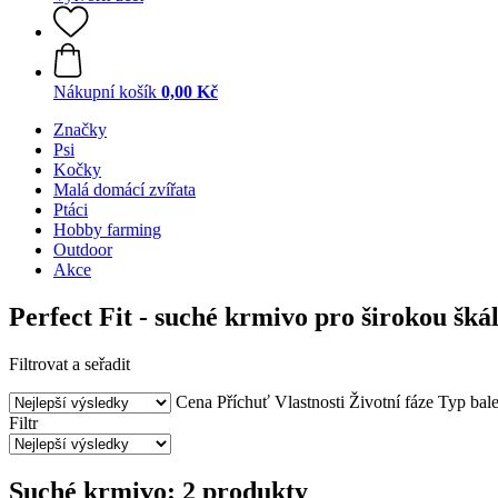
Nákupní košík
0,00 Kč
Značky
Psi
Kočky
Malá domácí zvířata
Ptáci
Hobby farming
Outdoor
Akce
Perfect Fit - suché krmivo pro širokou šká
Filtrovat a seřadit
Cena
Příchuť
Vlastnosti
Životní fáze
Typ bale
Filtr
Suché krmivo: 2 produkty