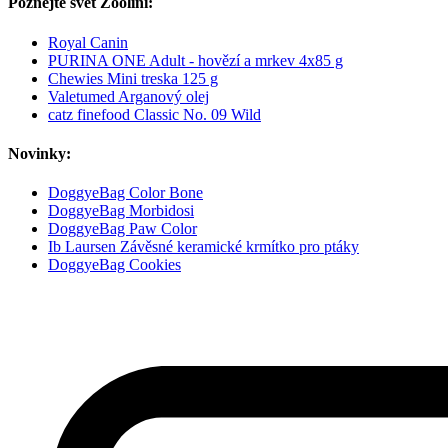
Poznejte svět Zoolini:
Royal Canin
PURINA ONE Adult - hovězí a mrkev 4x85 g
Chewies Mini treska 125 g
Valetumed Arganový olej
catz finefood Classic No. 09 Wild
Novinky:
DoggyeBag Color Bone
DoggyeBag Morbidosi
DoggyeBag Paw Color
Ib Laursen Závěsné keramické krmítko pro ptáky
DoggyeBag Cookies