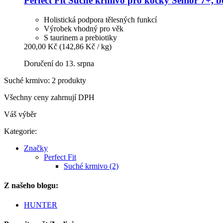
Perfect Fit
Suché krmivo pro kočky Senior 7+, bo
Holistická podpora tělesných funkcí
Výrobek vhodný pro věk
S taurinem a prebiotiky
200,00 Kč
(142,86 Kč / kg)
Doručení do 13. srpna
Suché krmivo: 2 produkty
Všechny ceny zahrnují DPH
Váš výběr
Kategorie:
Značky
Perfect Fit
Suché krmivo (2)
Z našeho blogu:
HUNTER