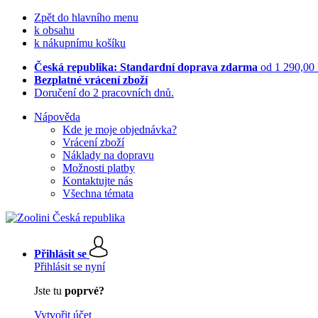
Zpět do hlavního menu
k obsahu
k nákupnímu košíku
Česká republika: Standardní doprava zdarma
od 1 290,00
Bezplatné vrácení zboží
Doručení do 2 pracovních dnů.
Nápověda
Kde je moje objednávka?
Vrácení zboží
Náklady na dopravu
Možnosti platby
Kontaktujte nás
Všechna témata
Přihlásit se
Přihlásit se nyní
Jste tu
poprvé?
Vytvořit účet