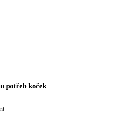
lu potřeb koček
ní