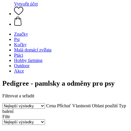
Vytvořit účet
Značky
Psi
Kočky
Malá domácí zvířata
Ptáci
Hobby farming
Outdoor
Akce
Pedigree - pamlsky a odměny pro psy
Filtrovat a seřadit
Cena
Příchuť
Vlastnosti
Oblast použití
Typ
balení
Filtr