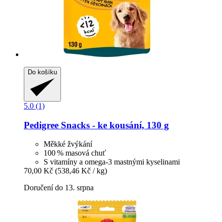
Do košíku
5.0 (1)
Pedigree
Snacks -​ ke kousání, 130 g
Měkké žvýkání
100 % masová chuť
S vitamíny a omega-3 mastnými kyselinami
70,00 Kč
(538,46 Kč / kg)
Doručení do 13. srpna