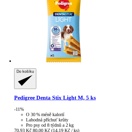
Do košíku
Pedigree
Denta Stix Light M, 5 ks
-11%
O 30 % méně kalorií
Lahodná příchuť krůty
Pro psy od 8 týdnů a 2 kg
70,93 Kč
80,00 Kč
(14,19 Kč / ks)