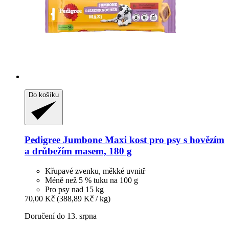
Do košíku
Pedigree
Jumbone Maxi kost pro psy s hovězím
a drůbežím masem, 180 g
Křupavé zvenku, měkké uvnitř
Méně než 5 % tuku na 100 g
Pro psy nad 15 kg
70,00 Kč
(388,89 Kč / kg)
Doručení do 13. srpna