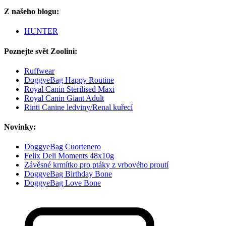
Z našeho blogu:
HUNTER
Poznejte svět Zoolini:
Ruffwear
DoggyeBag Happy Routine
Royal Canin Sterilised Maxi
Royal Canin Giant Adult
Rinti Canine ledviny/Renal kuřecí
Novinky:
DoggyeBag Cuortenero
Felix Deli Moments 48x10g
Závěsné krmítko pro ptáky z vrbového proutí
DoggyeBag Birthday Bone
DoggyeBag Love Bone