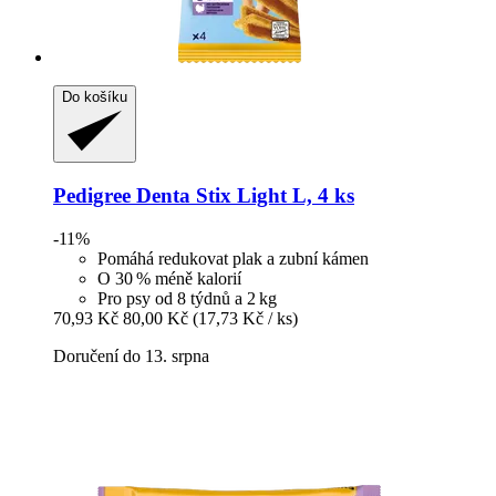
Do košíku
Pedigree
Denta Stix Light L, 4 ks
-11%
Pomáhá redukovat plak a zubní kámen
O 30 % méně kalorií
Pro psy od 8 týdnů a 2 kg
70,93 Kč
80,00 Kč
(17,73 Kč / ks)
Doručení do 13. srpna