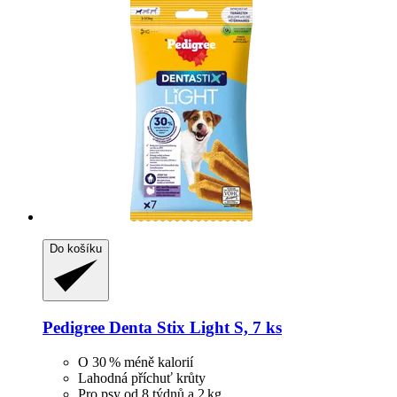
Do košíku
Pedigree
Denta Stix Light S, 7 ks
O 30 % méně kalorií
Lahodná příchuť krůty
Pro psy od 8 týdnů a 2 kg