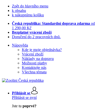
Zpět do hlavního menu
k obsahu
k nákupnímu košíku
Česká republika: Standardní doprava zdarma
od
1 290,00 Kč
Bezplatné vrácení zboží
Doručení do 2 pracovních dnů.
Nápověda
Kde je moje objednávka?
Vrácení zboží
Náklady na dopravu
Možnosti platby
Kontaktujte nás
Všechna témata
Přihlásit se
Přihlásit se nyní
Jste tu
poprvé?