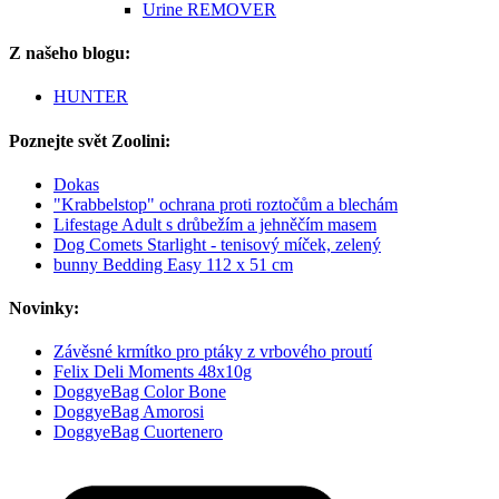
Urine REMOVER
Z našeho blogu:
HUNTER
Poznejte svět Zoolini:
Dokas
"Krabbelstop" ochrana proti roztočům a blechám
Lifestage Adult s drůbežím a jehněčím masem
Dog Comets Starlight - tenisový míček, zelený
bunny Bedding Easy 112 x 51 cm
Novinky:
Závěsné krmítko pro ptáky z vrbového proutí
Felix Deli Moments 48x10g
DoggyeBag Color Bone
DoggyeBag Amorosi
DoggyeBag Cuortenero