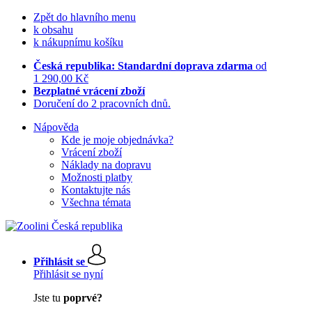
Zpět do hlavního menu
k obsahu
k nákupnímu košíku
Česká republika: Standardní doprava zdarma
od
1 290,00 Kč
Bezplatné vrácení zboží
Doručení do 2 pracovních dnů.
Nápověda
Kde je moje objednávka?
Vrácení zboží
Náklady na dopravu
Možnosti platby
Kontaktujte nás
Všechna témata
Přihlásit se
Přihlásit se nyní
Jste tu
poprvé?