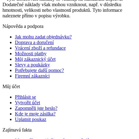
Dodatečné náklady však mohou vzniknout, např. v důsledku
hmotnosti, velikosti nebo vlastností produktů. Tyto informace
naleznete přímo v popisu výrobku.
Nápověda a podpora
Jak mohu zadat objednávku?
Doprava a doručení
Vrácení zboží a refundace
Možnosti platby
Můj zákaznický účet
Slevy a poukázky
Potřebujete další pomoc?
Firemní zákazníci
Můj účet
Přihlásit se
Vytvořit účet
Zapomněli jste heslo?
Kde je moje zásilka?
Uplatnit poukaz
Zajímavá fakta